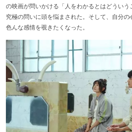
す。
の映画が問いかける「人をわかるとはどういう
映
究極の問いに頭を悩まされた。そして、自分の
画
色んな感情を覗きたくなった。
の
ネ
タ
を
み
ん
な
で
シ
ェ
ア
し