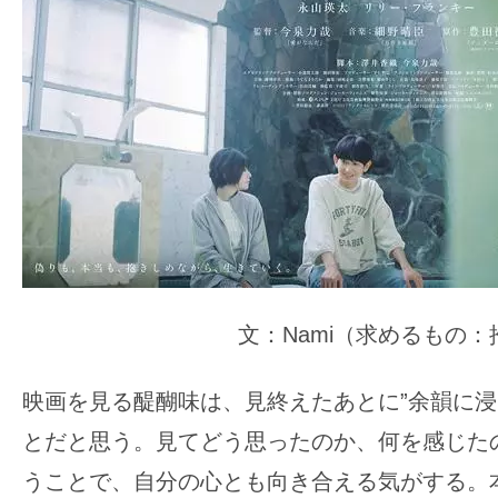
の
映
画
の
ネ
タ
が
満
載
な
文：Nami（求めるもの
メ
デ
映画を見る醍醐味は、見終えたあとに”余韻に浸
ィ
とだと思う。見てどう思ったのか、何を感じた
ア
で
うことで、自分の心とも向き合える気がする。