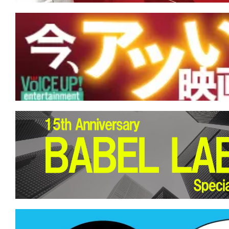
キング・オブ・ポップの魂を浴びる映画『M
イケル』ついに日本上陸！
★
【今週公開の注目作】『スカーフェイス
の世をば 我が世とぞ思ふ 望月の 欠けた
思へば。
★
【今週公開の注目作】『KEEPER／キ
黒いうちは、決してお前を逃さない。
★
【今週公開の注目作】『名無し』 光
込むことで浮かび上がるモノがある。
★
【今週公開の注目作】『廃用身』 社
の提言を、あなたは切って捨てること
か。