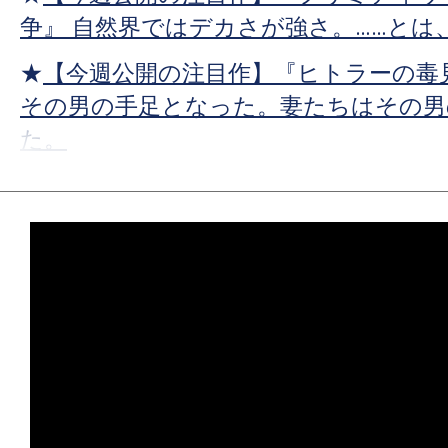
ア
争』 自然界ではデカさが強さ。……とは
★
【今週公開の注目作】『ヒトラーの毒
その男の手足となった。妻たちはその男
た。
★
【今週公開の注目作】『プライベート
ってな、200種類あんねん。
★
【今週公開の注目作】『ストレンジ・
ランド・エンパイアの怪事件』点と点を
毛もよだつ星座が浮かび上がった。
★
【今週公開の注目作】『ブリング・ハ
の命は皆等価。……では、ない。