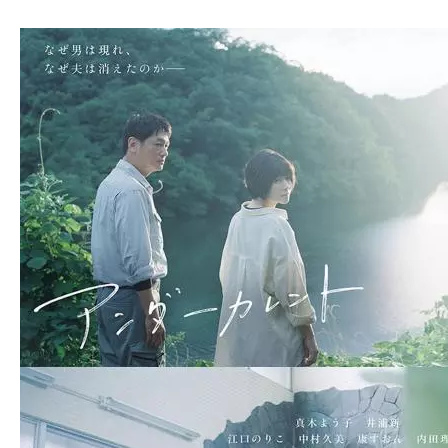
ア
登
場！
MOVIE
MARBIE（ム
ー
ビ
ー
マ
ー
ビ
ー）
は
世
界
中