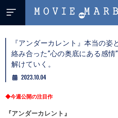
MOVIE
MARBIE
業
界
『アンダーカレント』本当の姿
初、
映
絡み合った”心の奥底にある感情
画
解けていく。
バ
イ
2023.10.04
ラ
ル
◆今週公開の注目作
メ
デ
ィ
『アンダーカレント』