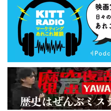
★
【今週公開の注目作】『デンジャラス
望海域』 死の運命に噛みつけ！鳥肌に
そうな奇行種サメ映画。
★
【今週公開の注目作】『サンキュー、
がない夜にこそ、星空は光り輝く。すで
たって。
★
【今週公開の注目作】『オールド・オ
は今もそこに立つ。木陰に一筋の光をこ
★
【今週公開の注目作】『ダーティ・エ
キャストなのにあまりにB級!? 死の天
を殲滅する！
★
【今週公開の注目作】『俺たちのアナ