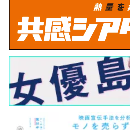
は現実を受け止めた後のあなただ！
★
【TBSドキュメンタリー映画祭 2026】『
PIECE -Glow of Stars-』夢を背負
託された彼らの誕生譚
★
【TBSドキュメンタリー映画祭 202
ルスの空へ』コクピットから空を体験
リー作品！
★
【今週公開の注目作】『ザ・クロウ』
に死に、憎しみに蘇る。あの伝説的カル
もリブート！
★
【今週公開の注目作】『嵐が丘』この
の中でまで狂風が吹きすさぶ。