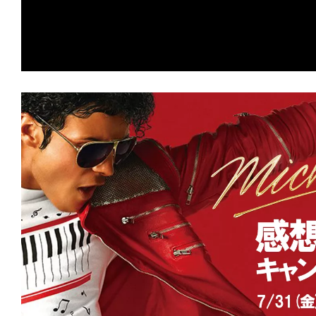
★
【今週公開の注目作】『デスストーカ
る戦い！血吹き肉剥き出る痛い！大きな
撮がここに！
★
【今週公開の注目作】『アウトウォー
砂漠』 喉が渇く。肌が焦げる。汗が止
る。
★
【今週公開の注目作】『億万長者の不
持ちなんて食うんじゃない。ばっちい
★
【今週公開の注目作】『ジェニー・ペ
め』 長く曲がりくねった道の果てに、
に辿り着く。
★
【今週公開の注目作】映画館がスタジ