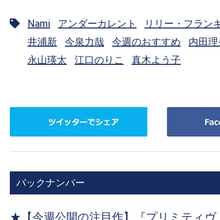
Nami
アンダーカレント
リリー・フラン
井浦新
今泉力哉
今週のおすすめ
内田理
永山瑛太
江口のりこ
真木よう子
ツ
Facebook
イ
で
ッ
シ
タ
ェ
ー
ア
バックナンバー
で
シ
ェ
★
【今週公開の注目作】『プリミティヴ