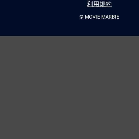
★
【今週公開の注目作】『Fox Hunt 
利用規約
ト』 血も涙もないけれど、水も滴る良
© MOVIE MARBIE
★
【今週公開の注目作】『アバター：フ
ド・アッシュ』──なぜジェームズ・キ
作で惑星パンドラを「楽園」として描か
か…？
★
【今週公開の注目作】『シェルビー・
た家が、錆びた観覧車が、蔓延る草木が
る。
★
【今週公開の注目作】『殺し屋のプロッ
スト □息子を忘れてしまう前に、父の
★
【今週公開の注目作】ネタバレ厳禁の