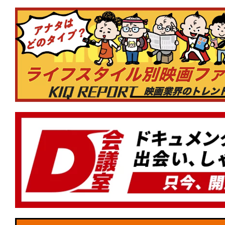
い殺されるか、夢を食い殺すか。中年の
巻かれて死ね。
★
【今週公開の注目作】『決断するとき
も、聞こえてくる悲鳴がある。耳をふさ
は黒く汚れている。
★
【公開中の注目作】『木挽町のあだ討
真相は、芝居小屋の“証言”の中にある。
★
【今週公開の注目作】『96分』時速30
る“トロッコ”。車輪が、乗客が、軋り合
上げる。
★
【TBSドキュメンタリー映画祭 202
道1930劇場版』この時代の「正義」と