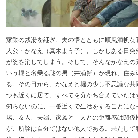
て
一
日
を
ハ
家業の銭湯を継ぎ、夫の悟とともに順風満帆な
ッ
人公・かなえ（真木よう子）。しかしある日突
ピ
が姿を消してしまう。そして、そんなかなえの
ー
に
いう堀と名乗る謎の男（井浦新）が現れ、住み
し
る。その日から、かなえと堀の少し不思議な共
ち
つも近くに居て、すべてを分かち合えていたは
ゃ
知らないのに、一番近くで生活をすることにな
お
う。
場、友人、夫婦、家族と、人との距離感は関係
が、所詮は自分ではない他人である。果たして