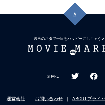
メガロポリスのイントレランス。血の
先
ンのごとし。
頭
★
【今週公開の注目作】『アグリーシス
に
戻
子は醜いわたし』 己を美しく磨かなけ
る
なら、醜さを削り取らなければ。
映画のネタで一日をハッピーにしちゃうメ
★
【今週公開の注目作】『悪魔のいけにえ
MOVIE
マスター公開50周年記念版』元祖チェ
MARBIE
ばこの男！これで新年初斬り！
★
【今週公開の注目作】『マッド・フェイ
SHARE
せ狂うなら、狂わせてしまえ。運命の歯
２６年も『トワイライト・ウォリアーズ
を開ける！
運営会社
お問い合わせ
ABOUT
プライ