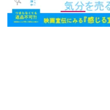
★
【今週公開の注目作】『おさるのベン
係は血によって終わりを告げる。
★
【今週公開の注目作】『ANIMAL』 
か、それとも不快なだけか。そもそも、
に似た何かなのか。
★
【今週公開の注目作】『レクイエム・
ム 4Kリマスター』 人生の近道は地獄
★
【今週公開の注目作】走る男の背中に
しさが詰まっている！映画『ランニング
まこそ観たい正統派エンタメだ！
★
【今週公開の注目作】『カリギュラ 