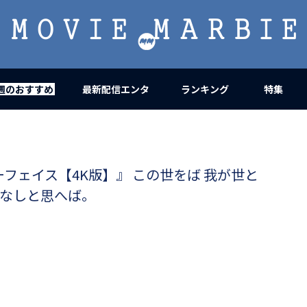
MOVIE
MARBIE
週のおすすめ
最新配信エンタ
ランキング
特集
フェイス【4K版】』 この世をば 我が世と
 なしと思へば。