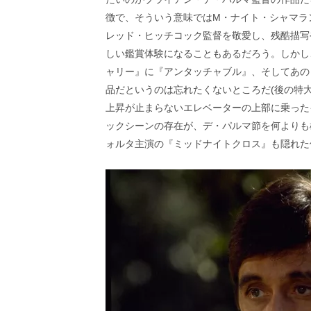
し
ち
徴で、そういう意味ではM・ナイト・シャマラ
ゃ
レッド・ヒッチコック監督を敬愛し、残酷描写
お
しい鑑賞体験になることもあるだろう。しかし
う。
ャリー』に『アンタッチャブル』、そしてあの
品だというのは忘れたくないところだ(後の特
上昇が止まらないエレベーターの上部に乗った
ックシーンの存在が、デ・パルマ節を何よりも
ォルタ主演の『ミッドナイトクロス』も隠れた