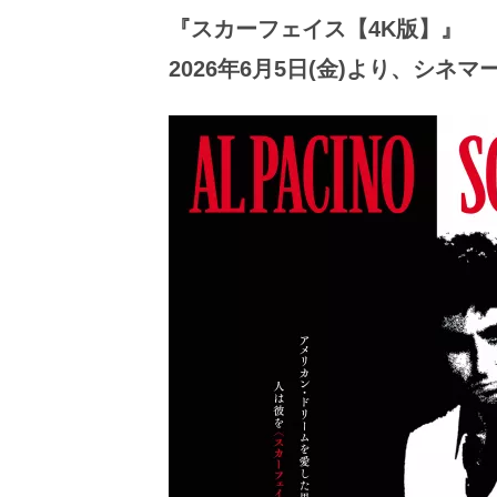
ビ
ー）
『スカーフェイス【4K版】』
は
2026年6月5日(金)より、シ
世
界
中
の
映
画
の
ネ
タ
が
満
載
な
メ
デ
ィ
ア
で
す。
映