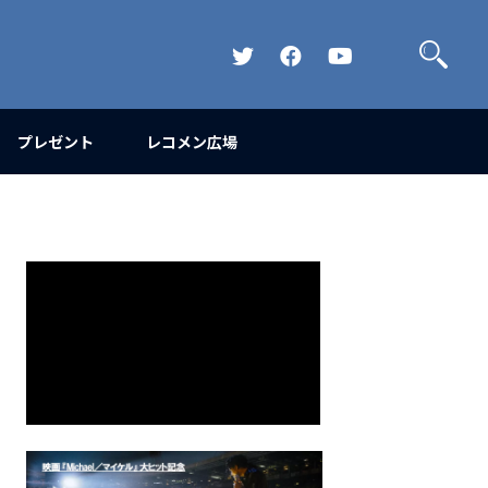
検
索
Official
Official
Official
Twitter
FaceBook
YouTube
Channel
プレゼント
レコメン広場