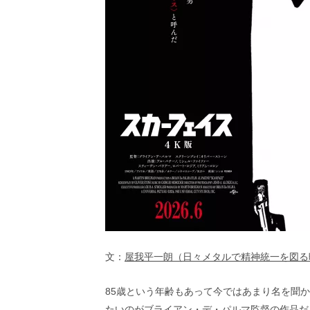
画
の
ネ
タ
を
み
ん
な
で
シ
ェ
ア
し
て
一
日
を
ハ
文：
屋我平一朗（日々メタルで精神統一を図る
ッ
ピ
ー
85歳という年齢もあって今ではあまり名を聞
に
たいのがブライアン・デ・パルマ監督の作品だ