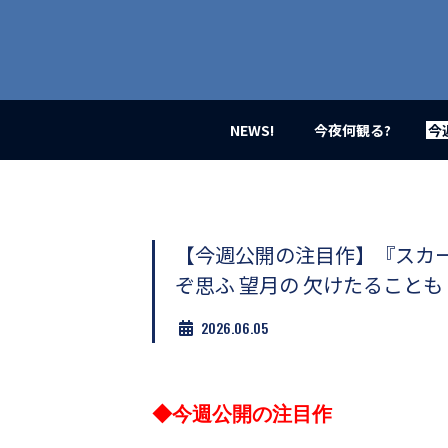
業
界
初、
映
画
バ
イ
NEWS!
今夜何観る?
今
ラ
ル
メ
デ
ィ
ア
【今週公開の注目作】『スカー
登
ぞ思ふ 望月の 欠けたることも
場！
MOVIE
2026.06.05
MARBIE（ム
ー
ビ
ー
マ
◆今週公開の注目作
ー