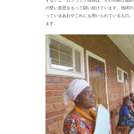
するデニ・ムクウェゲ医師は、その功績が認め
し
ち
の堅い意思をもって闘い続けています。地球の
ゃ
っているあれやこれにも用いられているもの。
お
ます。
う。