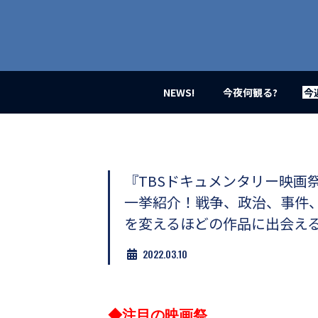
業
界
初、
映
画
バ
イ
NEWS!
今夜何観る?
今
ラ
ル
メ
デ
ィ
ア
『TBSドキュメンタリー映画祭
登
一挙紹介！戦争、政治、事件
場！
MOVIE
を変えるほどの作品に出会え
MARBIE（ム
ー
2022.03.10
ビ
ー
マ
ー
◆注目の映画祭