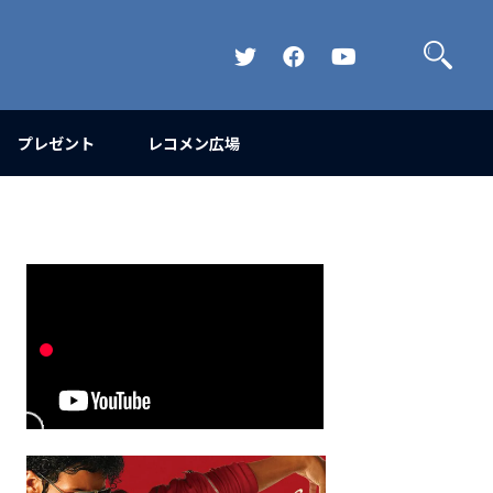
検
索
Official
Official
Official
Twitter
FaceBook
YouTube
Channel
プレゼント
レコメン広場