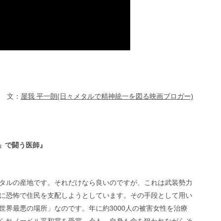
文：
屋我 平一朗(日々メタルで精神統一を図る映画ブロガー)
」で闘う医師』
タルの産地です。それだけなら良いのですが、これは武装勢力
に恐怖で住民を支配しようとしています。その手段として用い
世界最悪の場所」なのです。年に約3000人の被害女性を治療