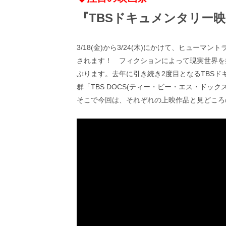
ビ
ー）
『TBSドキュメンタリー映画
は
世
界
3/18(金)から3/24(木)にかけて、ヒューマ
中
の
されます！ フィクションによって現実世界を
映
ぶります。去年に引き続き2度目となるTBSド
画
群「TBS DOCS(ティー・ビー・エス・ドッ
の
そこで今回は、それぞれの上映作品と見どころ
ネ
タ
が
満
載
な
メ
デ
ィ
ア
で
す。
映