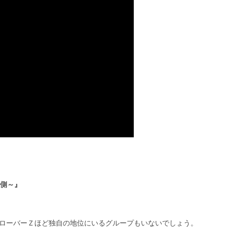
う側～』
ローバーＺほど独自の地位にいるグループもいないでしょう。