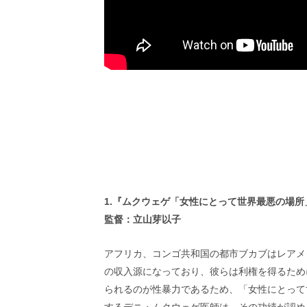
画
の
ネ
タ
を
み
ん
な
で
シ
ェ
ア
し
て
一
1.『ムクウェゲ「女性にとって世界最悪の場所
日
監督：立山芽以子
を
ハ
アフリカ、コンゴ共和国の都市ブカブはレアメ
ッ
ピ
の収入源になっており、彼らは利権を得るため
ー
られるのが性暴力であるため、「女性にとって
に