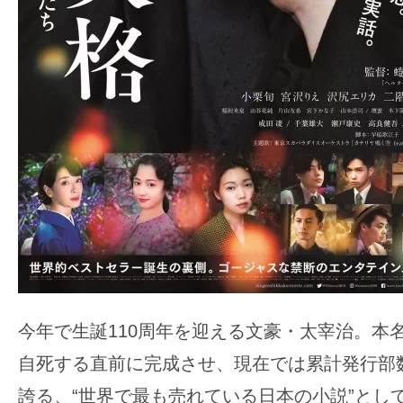
の
映
画
の
ネ
タ
が
満
載
な
メ
デ
今年で生誕110周年を迎える文豪・太宰治。本
ィ
ア
自死する直前に完成させ、現在では累計発行部数
で
誇る、“世界で最も売れている日本の小説”とし