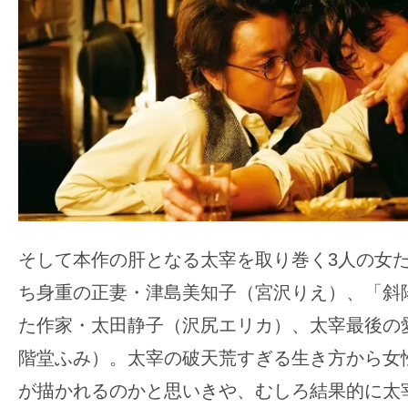
そして本作の肝となる太宰を取り巻く3人の女た
ち身重の正妻・津島美知子（宮沢りえ）、「斜
た作家・太田静子（沢尻エリカ）、太宰最後の
階堂ふみ）。太宰の破天荒すぎる生き方から女
が描かれるのかと思いきや、むしろ結果的に太