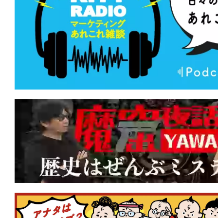
望海域』 死の運命に噛みつけ！鳥肌に
そうな奇行種サメ映画。
★
【今週公開の注目作】『サンキュー、
がない夜にこそ、星空は光り輝く。すで
たって。
★
【今週公開の注目作】『オールド・オ
は今もそこに立つ。木陰に一筋の光をこ
★
【今週公開の注目作】『ダーティ・エ
キャストなのにあまりにB級!? 死の天
を殲滅する！
★
【今週公開の注目作】『俺たちのアナ
い殺されるか、夢を食い殺すか。中年の