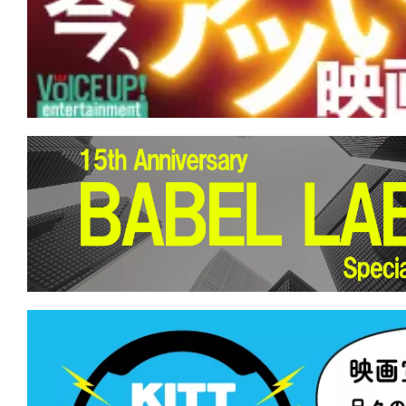
★
【今週公開の注目作】『スカーフェイス
の世をば 我が世とぞ思ふ 望月の 欠けた
思へば。
★
【今週公開の注目作】『KEEPER／キ
黒いうちは、決してお前を逃さない。
★
【今週公開の注目作】『名無し』 光
込むことで浮かび上がるモノがある。
★
【今週公開の注目作】『廃用身』 社
の提言を、あなたは切って捨てること
か。
★
【今週公開の注目作】『デンジャラス