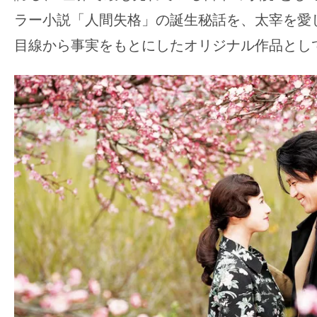
す。
ラー小説「人間失格」の誕生秘話を、太宰を愛
映
目線から事実をもとにしたオリジナル作品とし
画
の
ネ
タ
を
み
ん
な
で
シ
ェ
ア
し