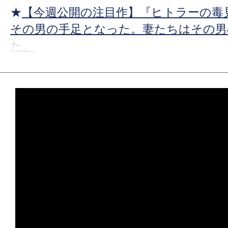
★
【今週公開の注目作】『ヒトラーの毒
その男の手足となった。妻たちはその男
た。
★
【今週公開の注目作】『プライベート
ってな、200種類あんねん。
★
【今週公開の注目作】『ストレンジ・
ランド・エンパイアの怪事件』点と点を
毛もよだつ星座が浮かび上がった。
★
【今週公開の注目作】『ブリング・ハ
の命は皆等価。……では、ない。
★
【今週公開の注目作】『デスストーカ
る戦い！血吹き肉剥き出る痛い！大きな