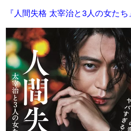
ア
登
『人間失格 太宰治と3人の女たち
場！
MOVIE
MARBIE（ム
ー
ビ
ー
マ
ー
ビ
ー）
は
世
界
中