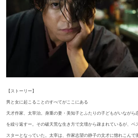
【ストーリー】
男と女に起こることのすべてがここにある
天才作家、太宰治。身重の妻・美知子とふたりの子どもがいながら
を繰り返すー。その破天荒な生き方で文壇から疎まれているが、ベ
スターとなっていた。太宰は、作家志望の静子の文才に惚れこんで