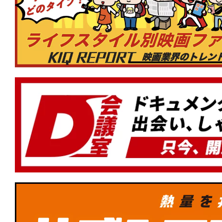
巻かれて死ね。
★
【今週公開の注目作】『決断するとき
も、聞こえてくる悲鳴がある。耳をふさ
は黒く汚れている。
★
【公開中の注目作】『木挽町のあだ討
真相は、芝居小屋の“証言”の中にある。
★
【今週公開の注目作】『96分』時速30
る“トロッコ”。車輪が、乗客が、軋り合
上げる。
★
【TBSドキュメンタリー映画祭 202
道1930劇場版』この時代の「正義」と
は現実を受け止めた後のあなただ！