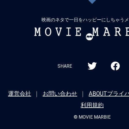
戻
★
【今週公開の注目作】『アグリーシス
る
子は醜いわたし』 己を美しく磨かなけ
映画のネタで一日をハッピーにしちゃうメ
なら、醜さを削り取らなければ。
MOVIE
MARBIE
★
【今週公開の注目作】『悪魔のいけにえ
マスター公開50周年記念版』元祖チェ
ばこの男！これで新年初斬り！
SHARE
★
【今週公開の注目作】『マッド・フェイ
せ狂うなら、狂わせてしまえ。運命の歯
２６年も『トワイライト・ウォリアーズ
運営会社
お問い合わせ
ABOUT
プライ
を開ける！
利用規約
★
【今週公開の注目作】『Fox Hunt 
© MOVIE MARBIE
ト』 血も涙もないけれど、水も滴る良