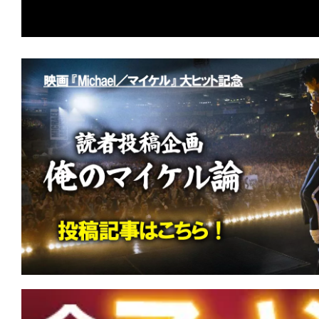
撮がここに！
★
【今週公開の注目作】『アウトウォー
砂漠』 喉が渇く。肌が焦げる。汗が止
る。
★
【今週公開の注目作】『億万長者の不
持ちなんて食うんじゃない。ばっちい
★
【今週公開の注目作】『ジェニー・ペ
め』 長く曲がりくねった道の果てに、
に辿り着く。
★
【今週公開の注目作】映画館がスタジ
キング・オブ・ポップの魂を浴びる映画『M
イケル』ついに日本上陸！