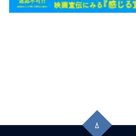
係は血によって終わりを告げる。
★
【今週公開の注目作】『ANIMAL』 
か、それとも不快なだけか。そもそも、
に似た何かなのか。
★
【今週公開の注目作】『レクイエム・
ム 4Kリマスター』 人生の近道は地獄
★
【今週公開の注目作】走る男の背中に
しさが詰まっている！映画『ランニング
まこそ観たい正統派エンタメだ！
★
【今週公開の注目作】『カリギュラ 
先
メガロポリスのイントレランス。血の
頭
ンのごとし。
に