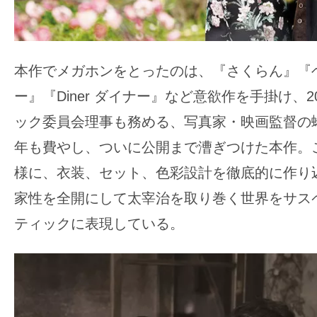
て
一
日
を
本作でメガホンをとったのは、『さくらん』『
ハ
ー』『Diner ダイナー』など意欲作を手掛け、2
ッ
ック委員会理事も務める、写真家・映画監督の
ピ
ー
年も費やし、ついに公開まで漕ぎつけた本作。
に
様に、衣装、セット、色彩設計を徹底的に作り
し
家性を全開にして太宰治を取り巻く世界をサス
ち
ティックに表現している。
ゃ
お
う。