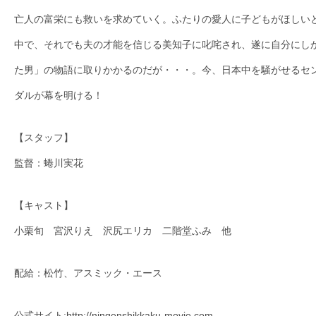
亡人の富栄にも救いを求めていく。ふたりの愛人に子どもがほしい
中で、それでも夫の才能を信じる美知子に叱咤され、遂に自分にし
た男」の物語に取りかかるのだが・・・。今、日本中を騒がせるセ
ダルが幕を明ける！
【スタッフ】
監督：蜷川実花
【キャスト】
小栗旬 宮沢りえ 沢尻エリカ 二階堂ふみ 他
配給：松竹、アスミック・エース
公式サイト:
http://ningenshikkaku-movie.com