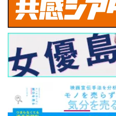
★
【TBSドキュメンタリー映画祭 2026】『
PIECE -Glow of Stars-』夢を背負
託された彼らの誕生譚
★
【TBSドキュメンタリー映画祭 202
ルスの空へ』コクピットから空を体験
リー作品！
★
【今週公開の注目作】『ザ・クロウ』
に死に、憎しみに蘇る。あの伝説的カル
もリブート！
★
【今週公開の注目作】『嵐が丘』この
の中でまで狂風が吹きすさぶ。
★
【今週公開の注目作】『おさるのベン