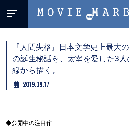
MOVIE
MARBIE
業
界
『人間失格』日本文学史上最大
初、
映
の誕生秘話を、太宰を愛した3人
画
線から描く。
バ
イ
2019.09.17
ラ
ル
メ
デ
◆公開中の注目作
ィ