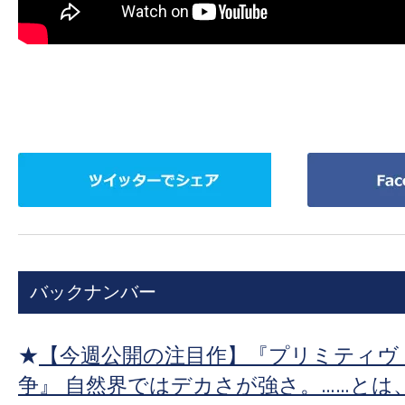
ツ
Facebook
イ
で
ッ
シ
タ
ェ
ー
ア
バックナンバー
で
シ
ェ
★
【今週公開の注目作】『プリミティヴ
ア
争』 自然界ではデカさが強さ。……とは