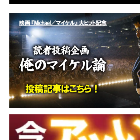
★
【今週公開の注目作】『アウトウォー
砂漠』 喉が渇く。肌が焦げる。汗が止
る。
★
【今週公開の注目作】『億万長者の不
持ちなんて食うんじゃない。ばっちい
★
【今週公開の注目作】『ジェニー・ペ
め』 長く曲がりくねった道の果てに、
に辿り着く。
★
【今週公開の注目作】映画館がスタジ
キング・オブ・ポップの魂を浴びる映画『M
イケル』ついに日本上陸！
★
【今週公開の注目作】『スカーフェイス