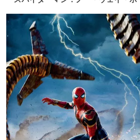
ア
登
場！
MOVIE
MARBIE（ム
ー
ビ
ー
マ
ー
ビ
ー）
は
世
界
中