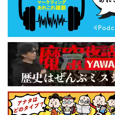
★
【今週公開の注目作】『サンキュー、
がない夜にこそ、星空は光り輝く。すで
たって。
★
【今週公開の注目作】『オールド・オ
は今もそこに立つ。木陰に一筋の光をこ
★
【今週公開の注目作】『ダーティ・エ
キャストなのにあまりにB級!? 死の天
を殲滅する！
★
【今週公開の注目作】『俺たちのアナ
い殺されるか、夢を食い殺すか。中年の
巻かれて死ね。