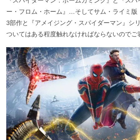
『スパイダーマン：ホームカミング』と『スパ
す。
ー・フロム・ホーム』…そしてサム・ライミ版
映
画
3部作と『アメイジング・スパイダーマン』シリ
の
ついてはある程度触れなければならないのでご
ネ
タ
を
み
ん
な
で
シ
ェ
ア
し