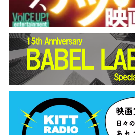
の世をば 我が世とぞ思ふ 望月の 欠けた
思へば。
★
【今週公開の注目作】『KEEPER／キ
黒いうちは、決してお前を逃さない。
★
【今週公開の注目作】『名無し』 光
込むことで浮かび上がるモノがある。
★
【今週公開の注目作】『廃用身』 社
の提言を、あなたは切って捨てること
か。
★
【今週公開の注目作】『デンジャラス
望海域』 死の運命に噛みつけ！鳥肌に
そうな奇行種サメ映画。