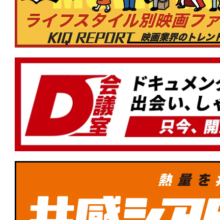
★
【今週公開の注目作】『決断するとき
も、聞こえてくる悲鳴がある。耳をふさ
は黒く汚れている。
★
【公開中の注目作】『木挽町のあだ討
真相は、芝居小屋の“証言”の中にある。
★
【今週公開の注目作】『96分』時速30
る“トロッコ”。車輪が、乗客が、軋り合
上げる。
★
【TBSドキュメンタリー映画祭 202
道1930劇場版』この時代の「正義」と
は現実を受け止めた後のあなただ！
★
【TBSドキュメンタリー映画祭 2026】『