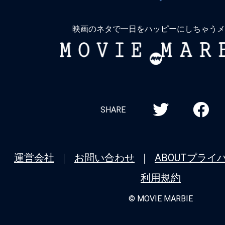
戻
子は醜いわたし』 己を美しく磨かなけ
る
なら、醜さを削り取らなければ。
映画のネタで一日をハッピーにしちゃうメ
MOVIE
★
【今週公開の注目作】『悪魔のいけにえ
MARBIE
マスター公開50周年記念版』元祖チェ
ばこの男！これで新年初斬り！
★
【今週公開の注目作】『マッド・フェイ
SHARE
せ狂うなら、狂わせてしまえ。運命の歯
２６年も『トワイライト・ウォリアーズ
を開ける！
運営会社
お問い合わせ
ABOUT
プライ
利用規約
★
【今週公開の注目作】『Fox Hunt 
ト』 血も涙もないけれど、水も滴る良
© MOVIE MARBIE
★
【今週公開の注目作】『アバター：フ