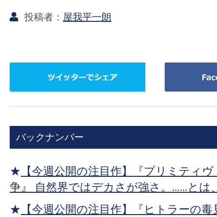
屋我平一朗
ツ
Facebook
イ
で
ッ
シ
タ
ェ
ー
ア
バックナンバー
で
シ
ェ
★
【今週公開の注目作】『プリミティヴ
ア
争』 自然界ではデカさが強さ。……とは
★
【今週公開の注目作】『ヒトラーの毒