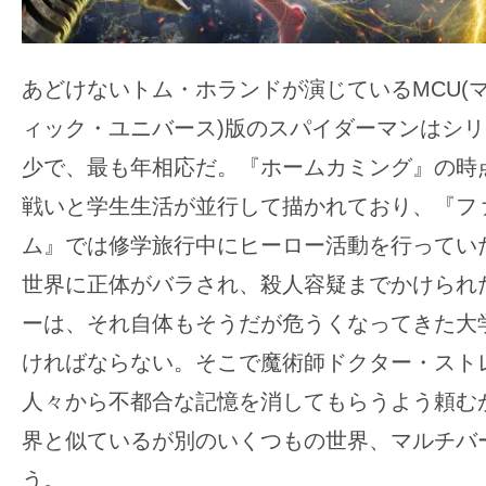
て
一
日
あどけないトム・ホランドが演じているMCU(
を
ハ
ィック・ユニバース)版のスパイダーマンはシ
ッ
少で、最も年相応だ。『ホームカミング』の時
ピ
戦いと学生生活が並行して描かれており、『フ
ー
ム』では修学旅行中にヒーロー活動を行ってい
に
し
世界に正体がバラされ、殺人容疑までかけられ
ち
ーは、それ自体もそうだが危うくなってきた大
ゃ
ければならない。そこで魔術師ドクター・スト
お
人々から不都合な記憶を消してもらうよう頼む
う。
界と似ているが別のいくつもの世界、マルチバ
う。