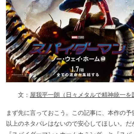
の
映
画
の
ネ
タ
が
満
載
な
メ
文：
屋我平一朗（日々メタルで精神統一を
デ
ィ
まず先に言っておこう。この記事に、本作の予
ア
以上のネタバレはないので安心してほしい。だ
で