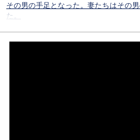
その男の手足となった。妻たちはその男
た。
★
【今週公開の注目作】『プライベート
ってな、200種類あんねん。
★
【今週公開の注目作】『ストレンジ・
ランド・エンパイアの怪事件』点と点を
毛もよだつ星座が浮かび上がった。
★
【今週公開の注目作】『ブリング・ハ
の命は皆等価。……では、ない。
★
【今週公開の注目作】『デスストーカ
る戦い！血吹き肉剥き出る痛い！大きな
撮がここに！