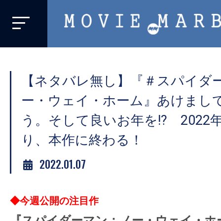
MOVIE
MARBIE
業
界
【ネタバレ無し】『＃スパイダ
初、
映
ー・ウェイ・ホーム』あけまし
画
う。そして良いお年を!? 202
バ
り、本作に終わる！
イ
ラ
2022.01.07
ル
メ
デ
◆今週公開の注目作
ィ
『スパイダーマン：ノー・ウェイ・ホ