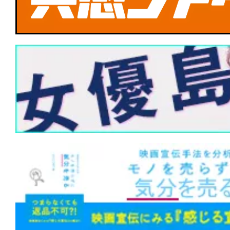
PIECE -Glow of Stars-』夢を背負
託された彼らの誕生譚
★
【TBSドキュメンタリー映画祭 202
ルスの空へ』コクピットから空を体験
リー作品！
★
【今週公開の注目作】『ザ・クロウ』
に死に、憎しみに蘇る。あの伝説的カル
もリブート！
★
【今週公開の注目作】『嵐が丘』この
の中でまで狂風が吹きすさぶ。
★
【今週公開の注目作】『おさるのベン
係は血によって終わりを告げる。