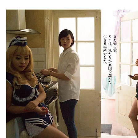
ア
登
場！
MOVIE
MARBIE（ム
ー
ビ
ー
マ
ー
ビ
ー）
は
世
界
中