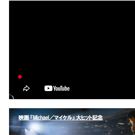
★
【今週公開の注目作】『ストレンジ・
ランド・エンパイアの怪事件』点と点を
毛もよだつ星座が浮かび上がった。
★
【今週公開の注目作】『ブリング・ハ
の命は皆等価。……では、ない。
★
【今週公開の注目作】『デスストーカ
る戦い！血吹き肉剥き出る痛い！大きな
撮がここに！
★
【今週公開の注目作】『アウトウォー
砂漠』 喉が渇く。肌が焦げる。汗が止
る。