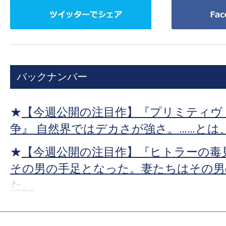
ツ
Facebook
イ
で
ッ
シ
タ
ェ
ー
ア
バックナンバー
で
シ
ェ
★
【今週公開の注目作】『プリミティヴ
ア
争』 自然界ではデカさが強さ。……とは
★
【今週公開の注目作】『ヒトラーの毒
その男の手足となった。妻たちはその男
た。
★
【今週公開の注目作】『プライベート
ってな、200種類あんねん。