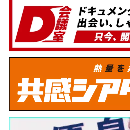
真相は、芝居小屋の“証言”の中にある。
★
【今週公開の注目作】『96分』時速30
る“トロッコ”。車輪が、乗客が、軋り合
上げる。
★
【TBSドキュメンタリー映画祭 202
道1930劇場版』この時代の「正義」と
は現実を受け止めた後のあなただ！
★
【TBSドキュメンタリー映画祭 2026】『
PIECE -Glow of Stars-』夢を背負
託された彼らの誕生譚
★
【TBSドキュメンタリー映画祭 202
ルスの空へ』コクピットから空を体験