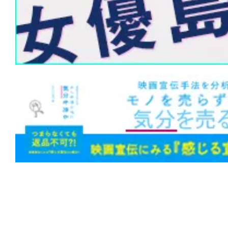
リー作品！
★
【今週公開の注目作】『ザ・クロウ』
に死に、憎しみに蘇る。あの伝説的カル
もリブート！
★
【今週公開の注目作】『嵐が丘』この
の中でまで狂風が吹きすさぶ。
★
【今週公開の注目作】『おさるのベン
係は血によって終わりを告げる。
★
【今週公開の注目作】『ANIMAL』 
か、それとも不快なだけか。そもそも、
に似た何かなのか。