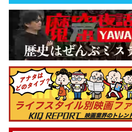
★
【今週公開の注目作】『オールド・オ
は今もそこに立つ。木陰に一筋の光をこ
★
【今週公開の注目作】『ダーティ・エ
キャストなのにあまりにB級!? 死の天
を殲滅する！
★
【今週公開の注目作】『俺たちのアナ
い殺されるか、夢を食い殺すか。中年の
巻かれて死ね。
★
【今週公開の注目作】『決断するとき
も、聞こえてくる悲鳴がある。耳をふさ
は黒く汚れている。
★
【公開中の注目作】『木挽町のあだ討