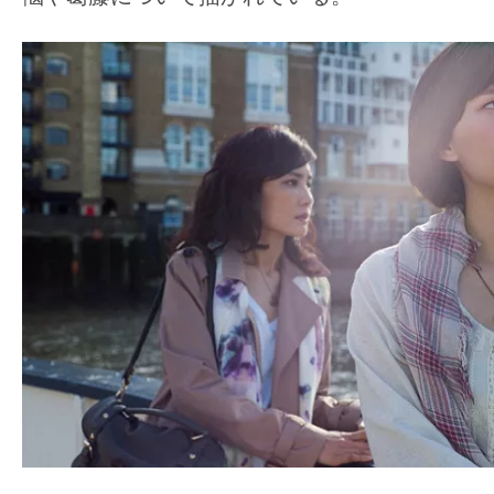
す。
映
画
の
ネ
タ
を
み
ん
な
で
シ
ェ
ア
し