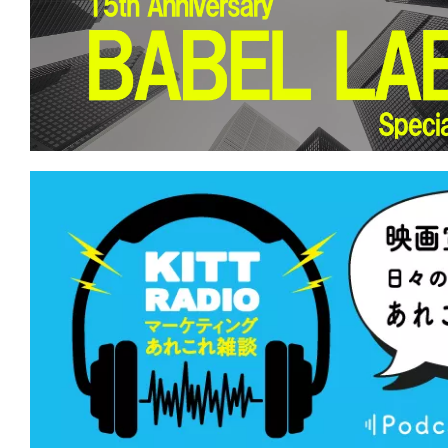
黒いうちは、決してお前を逃さない。
★
【今週公開の注目作】『名無し』 光
込むことで浮かび上がるモノがある。
★
【今週公開の注目作】『廃用身』 社
の提言を、あなたは切って捨てること
か。
★
【今週公開の注目作】『デンジャラス
望海域』 死の運命に噛みつけ！鳥肌に
そうな奇行種サメ映画。
★
【今週公開の注目作】『サンキュー、
がない夜にこそ、星空は光り輝く。すで
たって。