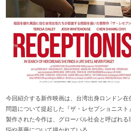
の
映
画
の
ネ
タ
が
満
載
な
メ
今回紹介する新作映画は、台湾出身ロンドン在
デ
問題について提起した『ザ・レセプショニスト
ィ
ア
製作された今作は、グローバル社会と呼ばれる
で
悩や葛藤について描かれている。