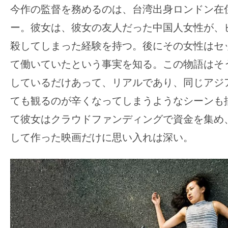
て
今作の監督を務めるのは、台湾出身ロンドン在
一
ー。彼女は、彼女の友人だった中国人女性が、
日
を
殺してしまった経験を持つ。後にその女性はセ
ハ
て働いていたという事実を知る。この物語はそ
ッ
しているだけあって、リアルであり、同じアジ
ピ
ても観るのが辛くなってしまうようなシーンも
ー
に
て彼女はクラウドファンディングで資金を集め
し
して作った映画だけに思い入れは深い。
ち
ゃ
お
う。