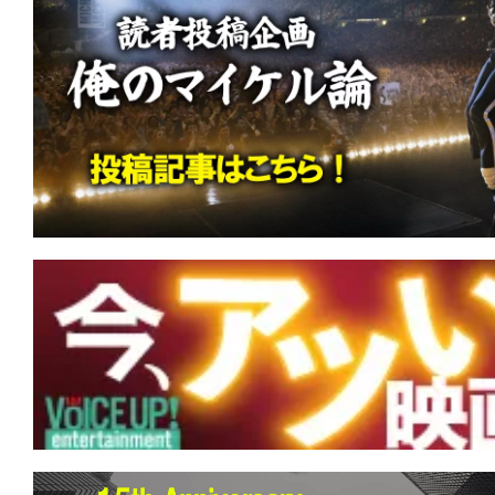
★
【今週公開の注目作】『億万長者の不
持ちなんて食うんじゃない。ばっちい
★
【今週公開の注目作】『ジェニー・ペ
め』 長く曲がりくねった道の果てに、
に辿り着く。
★
【今週公開の注目作】映画館がスタジ
キング・オブ・ポップの魂を浴びる映画『M
イケル』ついに日本上陸！
★
【今週公開の注目作】『スカーフェイス
の世をば 我が世とぞ思ふ 望月の 欠けた
思へば。
★
【今週公開の注目作】『KEEPER／キ