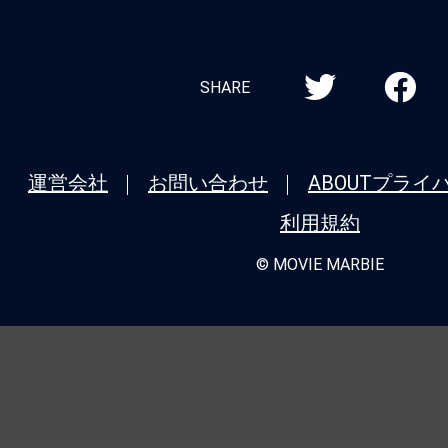
マスター公開50周年記念版』元祖チェ
ばこの男！これで新年初斬り！
★
【今週公開の注目作】『マッド・フェイ
SHARE
せ狂うなら、狂わせてしまえ。運命の歯
２６年も『トワイライト・ウォリアーズ
を開ける！
運営会社
お問い合わせ
ABOUT
プライ
利用規約
★
【今週公開の注目作】『Fox Hunt 
ト』 血も涙もないけれど、水も滴る良
© MOVIE MARBIE
★
【今週公開の注目作】『アバター：フ
ド・アッシュ』──なぜジェームズ・キ
作で惑星パンドラを「楽園」として描か
か…？