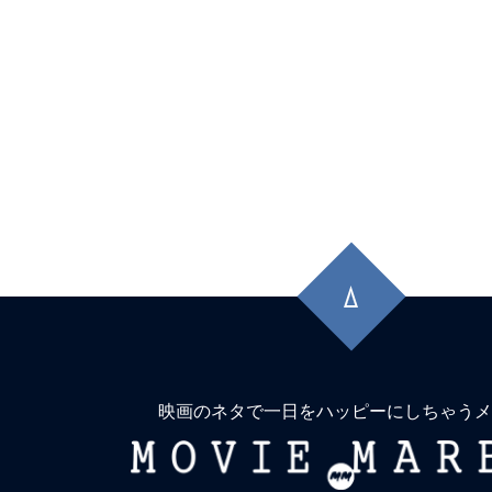
★
【今週公開の注目作】『レクイエム・
ム 4Kリマスター』 人生の近道は地獄
★
【今週公開の注目作】走る男の背中に
しさが詰まっている！映画『ランニング
まこそ観たい正統派エンタメだ！
★
【今週公開の注目作】『カリギュラ 
メガロポリスのイントレランス。血の
先
ンのごとし。
頭
に
★
【今週公開の注目作】『アグリーシス
戻
子は醜いわたし』 己を美しく磨かなけ
る
なら、醜さを削り取らなければ。
映画のネタで一日をハッピーにしちゃうメ
MOVIE
★
【今週公開の注目作】『悪魔のいけにえ
MARBIE