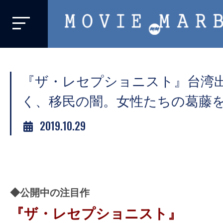
MOVIE
MARBIE
業
界
『ザ・レセプショニスト』台湾
初、
映
く、移民の闇。女性たちの葛藤
画
2019.10.29
バ
イ
ラ
ル
メ
◆公開中の注目作
デ
『ザ・レセプショニスト』
ィ