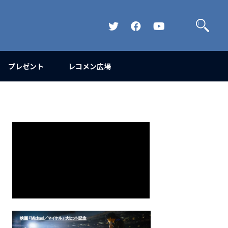
検
索
Official
Official
Official
Twitter
FaceBook
YouTube
Channel
プレゼント
レコメン広場