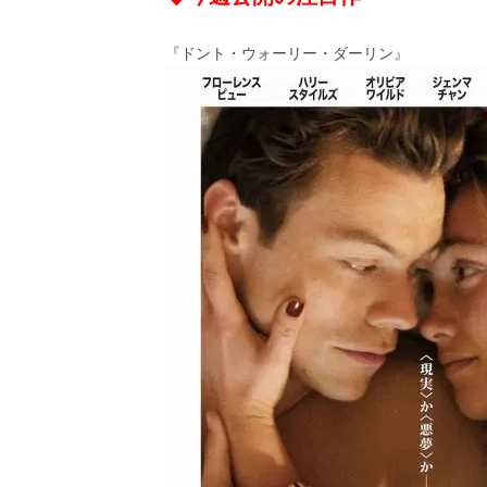
ビ
ー）
は
『ドント・ウォーリー・ダーリン』
世
界
中
の
映
画
の
ネ
タ
が
満
載
な
メ
デ
ィ
ア
で
す。
映