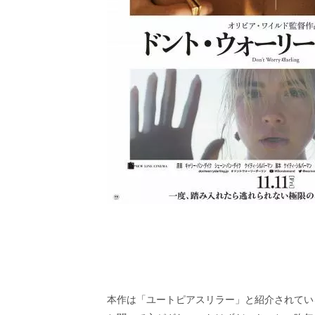
画
の
ネ
タ
を
み
ん
な
で
シ
ェ
ア
し
て
一
日
を
ハ
ッ
ピ
ー
本作は「ユートピアスリラー」と紹介されてい
に