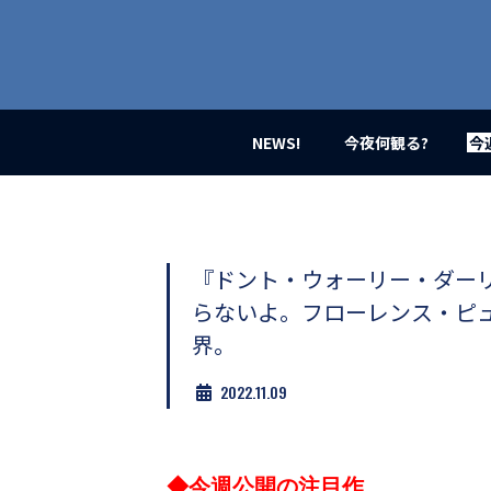
業
界
初、
映
画
バ
イ
NEWS!
今夜何観る?
今
ラ
ル
メ
デ
ィ
ア
『ドント・ウォーリー・ダー
登
らないよ。フローレンス・ピュ
場！
MOVIE
界。
MARBIE（ム
ー
2022.11.09
ビ
ー
マ
ー
◆今週公開の注目作