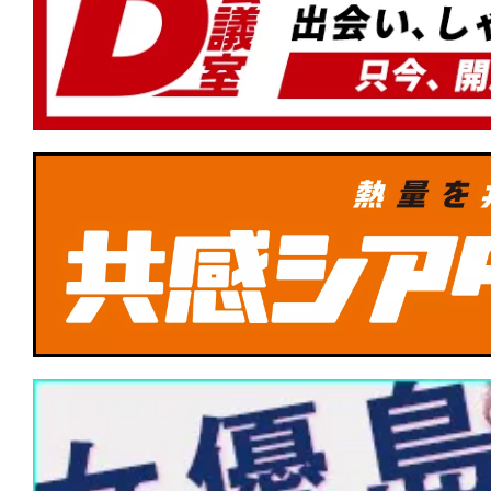
★
【今週公開の注目作】『96分』時速30
る“トロッコ”。車輪が、乗客が、軋り合
上げる。
★
【TBSドキュメンタリー映画祭 202
道1930劇場版』この時代の「正義」と
は現実を受け止めた後のあなただ！
★
【TBSドキュメンタリー映画祭 2026】『
PIECE -Glow of Stars-』夢を背負
託された彼らの誕生譚
★
【TBSドキュメンタリー映画祭 202
ルスの空へ』コクピットから空を体験
リー作品！