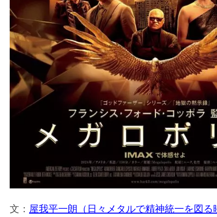
の
映
画
の
ネ
タ
が
満
載
な
メ
デ
ィ
ア
文：
屋我平一朗（日々メタルで精神統一を図る
で