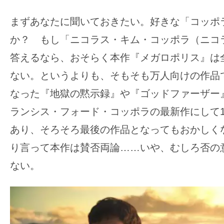
す。
映
まずあなたに聞いておきたい。好きな「コッポ
画
か？ もし「ニコラス・キム・コッポラ（ニコ
の
答えるなら、おそらく本作『メガロポリス』は
ネ
ない。というよりも、そもそも万人向けの作品で
タ
を
なった『地獄の黙示録』や『ゴッドファーザー
み
ランシス・フォード・コッポラの最新作にして1
ん
あり、そろそろ最後の作品となってもおかしく
な
り言って本作は賛否両論……いや、むしろ否の
で
ない。
シ
ェ
ア
し