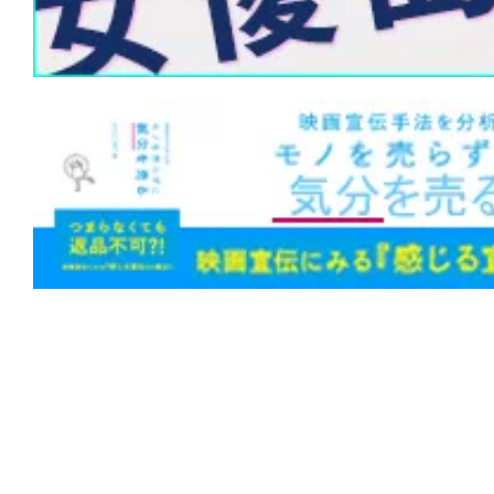
★
【今週公開の注目作】『ザ・クロウ』
に死に、憎しみに蘇る。あの伝説的カル
もリブート！
★
【今週公開の注目作】『嵐が丘』この
の中でまで狂風が吹きすさぶ。
★
【今週公開の注目作】『おさるのベン
係は血によって終わりを告げる。
★
【今週公開の注目作】『ANIMAL』 
か、それとも不快なだけか。そもそも、
に似た何かなのか。
★
【今週公開の注目作】『レクイエム・
ム 4Kリマスター』 人生の近道は地獄