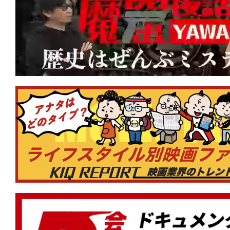
★
【今週公開の注目作】『ダーティ・エ
キャストなのにあまりにB級!? 死の天
を殲滅する！
★
【今週公開の注目作】『俺たちのアナ
い殺されるか、夢を食い殺すか。中年の
巻かれて死ね。
★
【今週公開の注目作】『決断するとき
も、聞こえてくる悲鳴がある。耳をふさ
は黒く汚れている。
★
【公開中の注目作】『木挽町のあだ討
真相は、芝居小屋の“証言”の中にある。