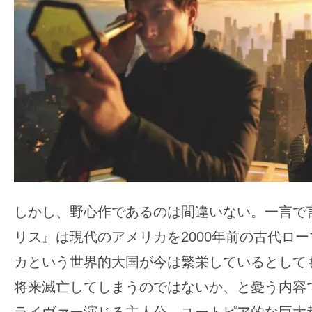
て
一
日
を
ハ
ッ
ピ
ー
に
し
ち
しかし、野心作であるのは間違いない。一言で
ゃ
リス』は現代のアメリカを2000年前の古代ロ
お
カという世界的大国が今は繁栄しているとして
う。
将来滅亡してしまうのではないか、と憂う内容
ライヴァー演じる主人公、ユートピア的な巨大