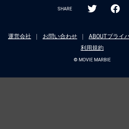
★
【今週公開の注目作】『マッド・フェイ
SHARE
せ狂うなら、狂わせてしまえ。運命の歯
２６年も『トワイライト・ウォリアーズ
を開ける！
運営会社
お問い合わせ
ABOUT
プライ
利用規約
★
【今週公開の注目作】『Fox Hunt 
ト』 血も涙もないけれど、水も滴る良
© MOVIE MARBIE
★
【今週公開の注目作】『アバター：フ
ド・アッシュ』──なぜジェームズ・キ
作で惑星パンドラを「楽園」として描か
か…？
★
【今週公開の注目作】『シェルビー・
た家が、錆びた観覧車が、蔓延る草木が