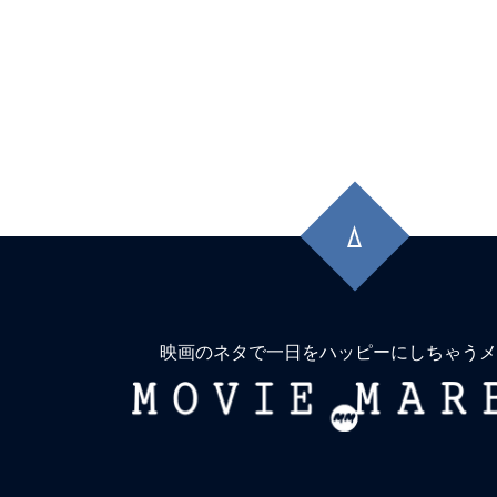
★
【今週公開の注目作】走る男の背中に
しさが詰まっている！映画『ランニング
まこそ観たい正統派エンタメだ！
★
【今週公開の注目作】『カリギュラ 
メガロポリスのイントレランス。血の
先
ンのごとし。
頭
に
★
【今週公開の注目作】『アグリーシス
戻
子は醜いわたし』 己を美しく磨かなけ
る
なら、醜さを削り取らなければ。
映画のネタで一日をハッピーにしちゃうメ
MOVIE
★
【今週公開の注目作】『悪魔のいけにえ
MARBIE
マスター公開50周年記念版』元祖チェ
ばこの男！これで新年初斬り！