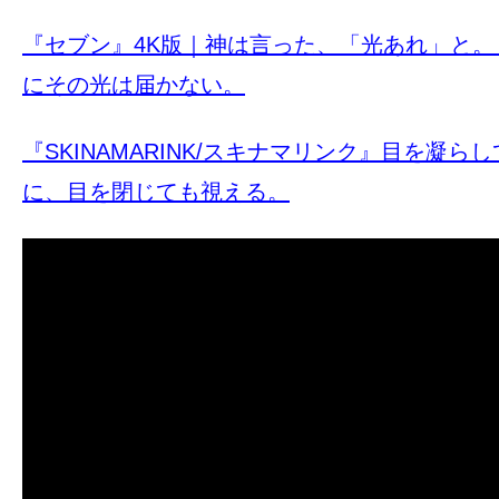
『セブン』4K版｜神は言った、「光あれ」と
にその光は届かない。
『SKINAMARINK/スキナマリンク』目を凝ら
に、目を閉じても視える。