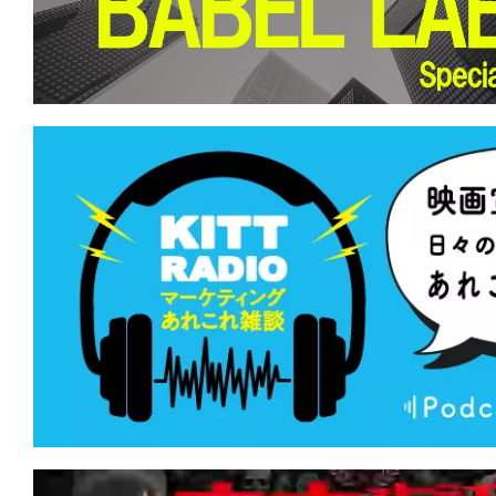
込むことで浮かび上がるモノがある。
★
【今週公開の注目作】『廃用身』 社
の提言を、あなたは切って捨てること
か。
★
【今週公開の注目作】『デンジャラス
望海域』 死の運命に噛みつけ！鳥肌に
そうな奇行種サメ映画。
★
【今週公開の注目作】『サンキュー、
がない夜にこそ、星空は光り輝く。すで
たって。
★
【今週公開の注目作】『オールド・オ
は今もそこに立つ。木陰に一筋の光をこ