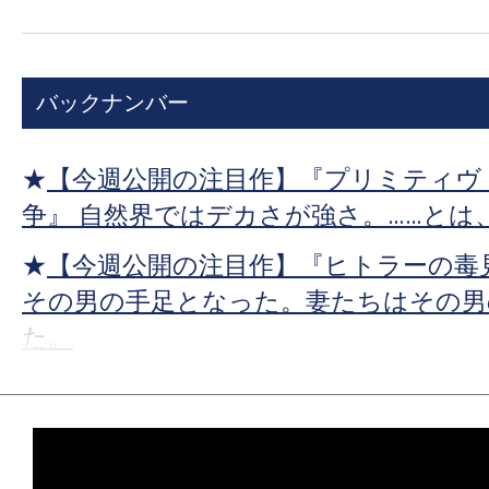
ッ
シ
タ
ェ
ー
ア
バックナンバー
で
シ
ェ
★
【今週公開の注目作】『プリミティヴ
ア
争』 自然界ではデカさが強さ。……とは
★
【今週公開の注目作】『ヒトラーの毒
その男の手足となった。妻たちはその男
た。
★
【今週公開の注目作】『プライベート
ってな、200種類あんねん。
★
【今週公開の注目作】『ストレンジ・