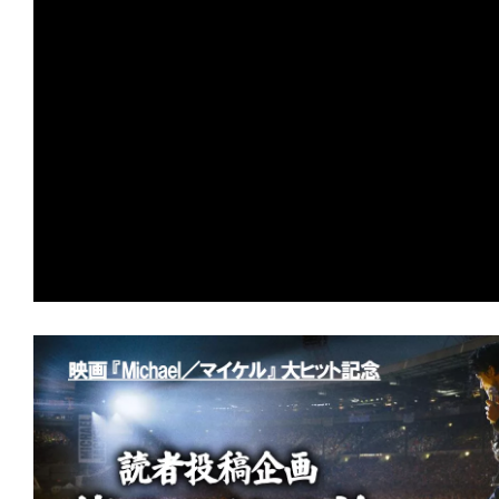
ランド・エンパイアの怪事件』点と点を
毛もよだつ星座が浮かび上がった。
★
【今週公開の注目作】『ブリング・ハ
の命は皆等価。……では、ない。
★
【今週公開の注目作】『デスストーカ
る戦い！血吹き肉剥き出る痛い！大きな
撮がここに！
★
【今週公開の注目作】『アウトウォー
砂漠』 喉が渇く。肌が焦げる。汗が止
る。
★
【今週公開の注目作】『億万長者の不
持ちなんて食うんじゃない。ばっちい