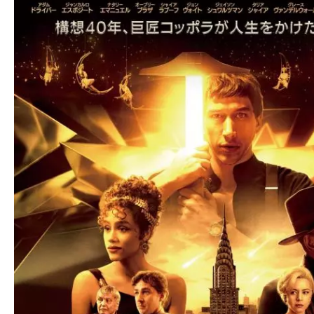
ア
登
場！
MOVIE
MARBIE（ム
ー
ビ
ー
マ
ー
ビ
ー）
は
世
界
中