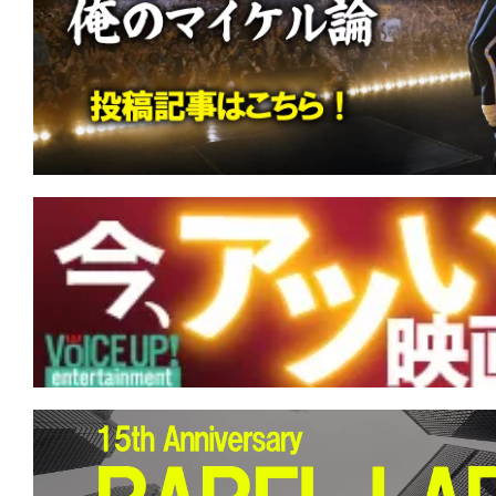
★
【今週公開の注目作】『ジェニー・ペ
め』 長く曲がりくねった道の果てに、
に辿り着く。
★
【今週公開の注目作】映画館がスタジ
キング・オブ・ポップの魂を浴びる映画『M
イケル』ついに日本上陸！
★
【今週公開の注目作】『スカーフェイス
の世をば 我が世とぞ思ふ 望月の 欠けた
思へば。
★
【今週公開の注目作】『KEEPER／キ
黒いうちは、決してお前を逃さない。
★
【今週公開の注目作】『名無し』 光