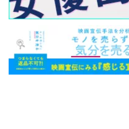
らない。
★
『M3GAN ミーガン 2.0』公開中止な
ップグレード”。世界中を恐怖させたあの
は笑いと感動を届ける!?
★
『第10客室の女』影も形もない被害
幻か、それとも幽霊か。
★
『隣人は静かに笑う』闇に手を伸ばせ
まれて同化する。足跡も残らない。
★
『邪悪なるもの』Sacred（聖なるも
Hatred（憎しみ）。
★
『コピーキャット』（1995）猫は虎
に映るは猿に似て。