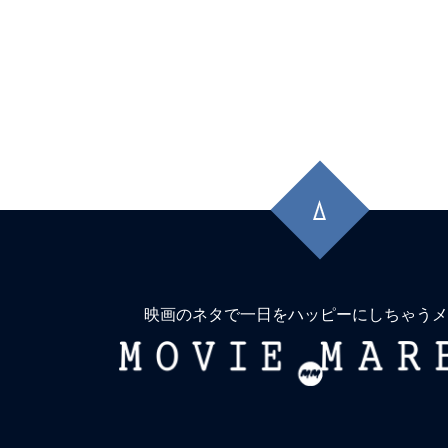
★
『シンパシー・フォー・ザ・デビル』
獄へ道連れ。
★
『コンフィデンスマンKR』詐欺は知
晶。騙す者も騙される者も真剣勝負。
先
★
『木曜殺人クラブ』事件で亡くなる人
頭
に
イキする人もいる。しかも4人。
戻
★
『インサイド』名もなき船長は、無人
る
上で人生の虚無に漂着する。
映画のネタで一日をハッピーにしちゃうメ
MOVIE
★
『エイリアン：アース』「Alien(理
MARBIE
存在)」という名は、ヤツにこそ相応し
★
『バレリーナ：The World of John 