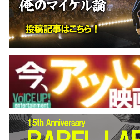
仏様サマラ様！
★
『ランニング・マン』君の導火線は細
くて短いか。
★
『ボディビルダー』筋肉だけが裏切ら
が全てを解決する。
★
『エイペックス・プレデター』あなた
あなたを強くさせる。
★
『アンティル・ドーン』あがくとも死
死。でも、もしも幾度も夜が来るとも…
★
『地獄のサーファー』 人生は波乱万
るしかない。このビッグウェーブに。
★
『MERCY/マーシー AI裁判』あちら