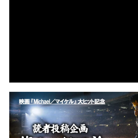
て
とオサラバしたくなければ、死のリン
一
日
れ！
を
★
【配信エンタ】『ガス人間』この夏、熱
ハ
張中。あの怪人が現代日本に蘇る！
ッ
ピ
★
【配信エンタ】『オーバー・ユア・デ
ー
言われなくても、おまえ/あなたの屍は
に
し
★
【配信エンタ】『しあわせな選択』 
ち
られても、人間は死なない。不幸にも。
ゃ
★
『HELP/復讐島』その島は、憎しみ
お
りの愛の地(ランド)と化した。
う。
★
『ヴィレッジ 声帯切村』 復讐する