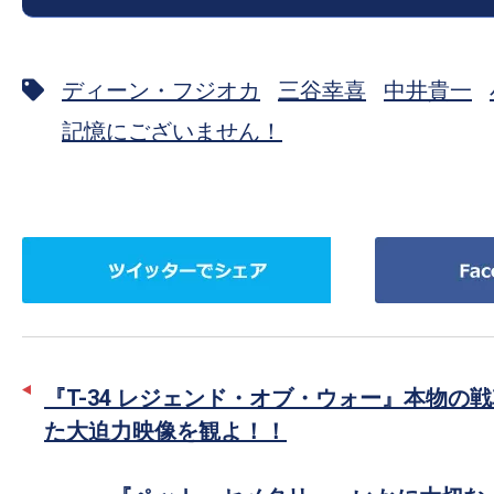
の
映
ディーン・フジオカ
三谷幸喜
中井貴一
画
の
記憶にございません！
ネ
タ
が
満
ツ
Facebook
載
イ
で
な
ッ
シ
メ
タ
ェ
デ
ー
ア
『T-34 レジェンド・オブ・ウォー』本物の
ィ
で
た大迫力映像を観よ！！
ア
シ
で
ェ