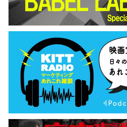
立たず。弁が立たねば墓が立つ。
★
『バイオレント・ネイチャー』どうに
らない。虫の音も鳴り止まない。
★
『偽りの楽園』世界中に蔓延するこの
を根絶してやる。
★
『ミュート・ウィットネス』あの幻の
ンスは、キュートでウィットに富んでいた
★
『ブラックフォン2』良心、神、許さ
なたを呼ぶのはどれの声？
★
『テレビの中に入りたい』あの世界へ
世界で、生きたい。