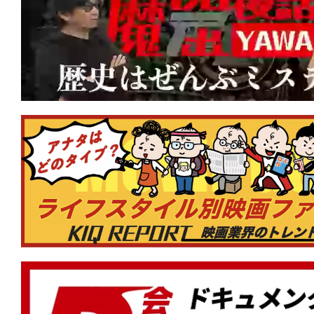
★
『Mr.ノーバディ2』人の家族サービ
は、頭を撃たれて死んじまえ！
★
『RED ROOMS レッドルームズ』 
が好きですか？
★
『カッコウ』マジョリティこそが格好
りを強いる声は何を企んでいる？
★
『ワン・バトル・アフター・アナザー
から長年の逃走。そして目下の使命は本
ん」!?
★
『顔を捨てた男』Face yourself。
に降りかかるカルマを描くスリリング