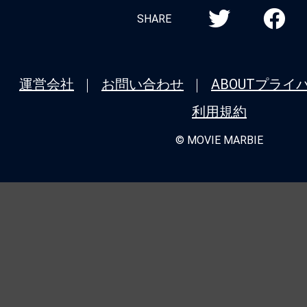
シリーズ全作品を振り返り！＜第5回＞
SHARE
タル：ジョン・ウィックの世界から』（20
ニューヨーク、裏社会ホテルの誕生秘話
運営会社
お問い合わせ
ABOUT
プライ
★
『モルグ 屍体消失』死が我々に忍び
利用規約
我々が自ら死に近づいているのか。
© MOVIE MARBIE
★
『バレリーナ：The World of John 
シリーズ全作品を振り返り！＜第4回＞
ク：コンセクエンス』（2023） 主席連
極限アクションと豪華共演が炸裂するシ
★
『哭戦 オペレーション・アンデッド
れない。死んでも死にきれない。
★
『バレリーナ：The World of John 