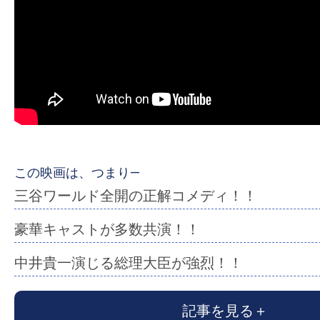
ア
登
場！
MOVIE
MARBIE（ム
ー
ビ
ー
マ
この映画は、つまり―
ー
三谷ワールド全開の正解コメディ！！
ビ
豪華キャストが多数共演！！
ー）
は
中井貴一演じる総理大臣が強烈！！
世
界
記事を見る
中