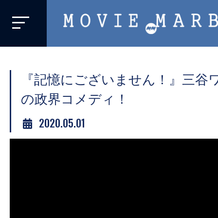
MOVIE
MARBIE
業
界
『記憶にございません！』三谷
初、
映
の政界コメディ！
画
2020.05.01
バ
イ
ラ
ル
メ
デ
ィ