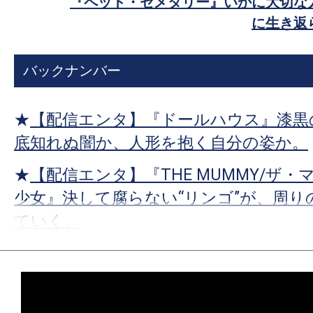
『ペット・セメタリー』いかに大切な
す。
ア
に生き返
映
画
の
バックナンバー
ネ
タ
★
【配信エンタ】『ドールハウス』漆黒
を
底知れぬ闇か、人形を抱く自分の姿か。
み
ん
★
【配信エンタ】『THE MUMMY/ザ・
な
少女』決して腐らない“リンゴ”が、周り
で
ていく。
シ
ェ
★
【配信エンタ】『プロジェクト・ヘイ
ア
宇宙では、希望までもが等速直線運動を
し
★
【配信エンタ】『ゼイ・ウィル・キル