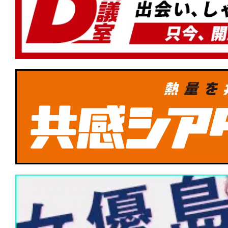
★
『ナイブズ・アウト：ウェイク・アッ
ン』その復活は神の御業か、悪魔の仕業
みオリジナル名探偵ミステリー第3弾！
★
『デビルズ・バス』心に巣食うこの憂
術はあるのか。
★
Netflix『イクサガミ』は、岡田准一と
達点──侍デスゲームを支える肉体と矜
★
『DROP/ドロップ』スマホを持って
★
『フランケンシュタイン』最初の罪は
と」か。「生み出してしまったこと」か
★
『ハウス・オブ・ダイナマイト』神は
創った。だが、人間が世界を滅ぼすのに