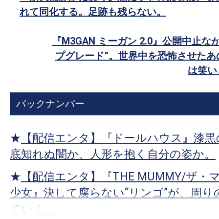
で
す。
れて同化する。足跡も残らない。
シ
映
ェ
画
『M3GAN ミーガン 2.0』公開中止
ア
の
プグレード”。世界中を恐怖させたあ
ネ
は笑い
タ
を
バックナンバー
み
ん
な
★
【配信エンタ】『ドールハウス』漆黒
で
底知れぬ闇か、人形を抱く自分の姿か。
シ
★
【配信エンタ】『THE MUMMY/ザ・
ェ
ア
少女』決して腐らない“リンゴ”が、周り
し
ていく。