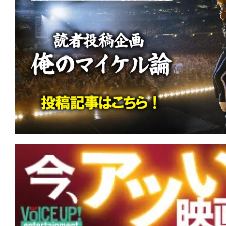
★
『HELP/復讐島』その島は、憎しみ
りの愛の地(ランド)と化した。
★
『ヴィレッジ 声帯切村』 復讐する
仏様サマラ様！
★
『ランニング・マン』君の導火線は細
くて短いか。
★
『ボディビルダー』筋肉だけが裏切ら
が全てを解決する。
★
『エイペックス・プレデター』あなた
あなたを強くさせる。
★
『アンティル・ドーン』あがくとも死
死。でも、もしも幾度も夜が来るとも…