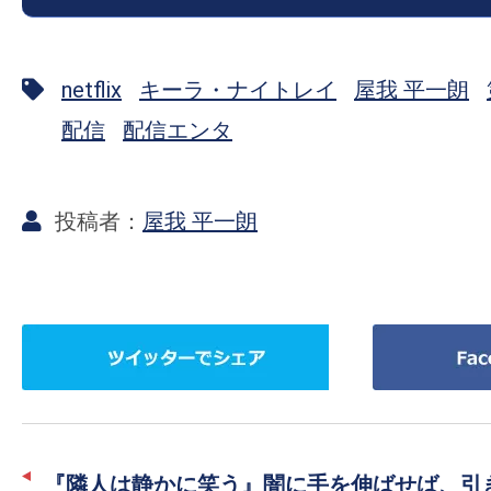
の
映
netflix
キーラ・ナイトレイ
屋我 平一朗
画
の
配信
配信エンタ
ネ
タ
が
屋我 平一朗
満
載
な
ツ
Facebook
メ
イ
で
デ
ッ
シ
ィ
タ
ェ
ア
ー
ア
で
『隣人は静かに笑う』闇に手を伸ばせば、引