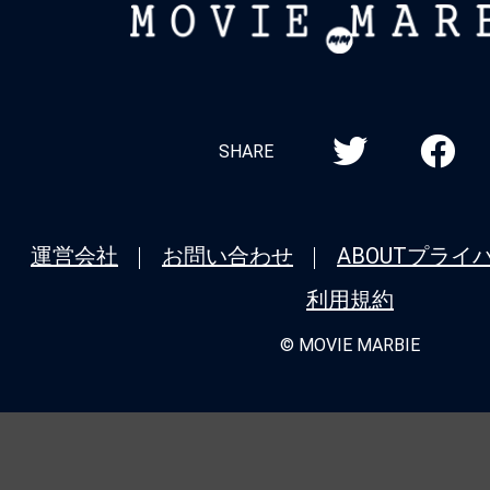
MOVIE
★
『エイリアン：アース』「Alien(理
MARBIE
存在)」という名は、ヤツにこそ相応し
★
『バレリーナ：The World of John 
シリーズ全作品を振り返り！＜第5回＞
SHARE
タル：ジョン・ウィックの世界から』（20
ニューヨーク、裏社会ホテルの誕生秘話
運営会社
お問い合わせ
ABOUT
プライ
★
『モルグ 屍体消失』死が我々に忍び
利用規約
我々が自ら死に近づいているのか。
© MOVIE MARBIE
★
『バレリーナ：The World of John 
シリーズ全作品を振り返り！＜第4回＞
ク：コンセクエンス』（2023） 主席連
極限アクションと豪華共演が炸裂するシ