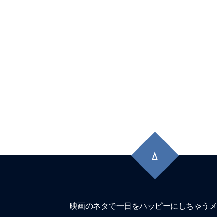
Hatred（憎しみ）。
★
『コピーキャット』（1995）猫は虎
に映るは猿に似て。
★
『シンパシー・フォー・ザ・デビル』
獄へ道連れ。
★
『コンフィデンスマンKR』詐欺は知
晶。騙す者も騙される者も真剣勝負。
先
★
『木曜殺人クラブ』事件で亡くなる人
頭
に
イキする人もいる。しかも4人。
戻
★
『インサイド』名もなき船長は、無人
る
上で人生の虚無に漂着する。
映画のネタで一日をハッピーにしちゃうメ