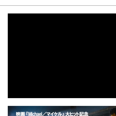
て
★
【配信エンタ】『プロジェクト・ヘイ
一
宇宙では、希望までもが等速直線運動を
日
を
★
【配信エンタ】『ゼイ・ウィル・キル
ハ
とオサラバしたくなければ、死のリン
ッ
れ！
ピ
ー
★
【配信エンタ】『ガス人間』この夏、熱
に
張中。あの怪人が現代日本に蘇る！
し
ち
★
【配信エンタ】『オーバー・ユア・デ
ゃ
言われなくても、おまえ/あなたの屍は
お
★
【配信エンタ】『しあわせな選択』 
う。
られても、人間は死なない。不幸にも。