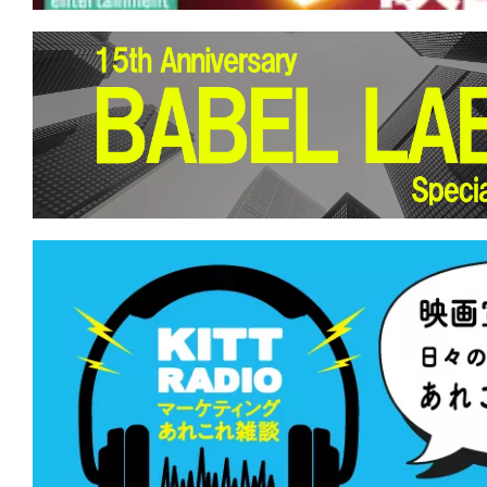
★
『地獄のサーファー』 人生は波乱万
るしかない。このビッグウェーブに。
★
『MERCY/マーシー AI裁判』あちら
立たず。弁が立たねば墓が立つ。
★
『バイオレント・ネイチャー』どうに
らない。虫の音も鳴り止まない。
★
『偽りの楽園』世界中に蔓延するこの
を根絶してやる。
★
『ミュート・ウィットネス』あの幻の
ンスは、キュートでウィットに富んでいた
★
『ブラックフォン2』良心、神、許さ