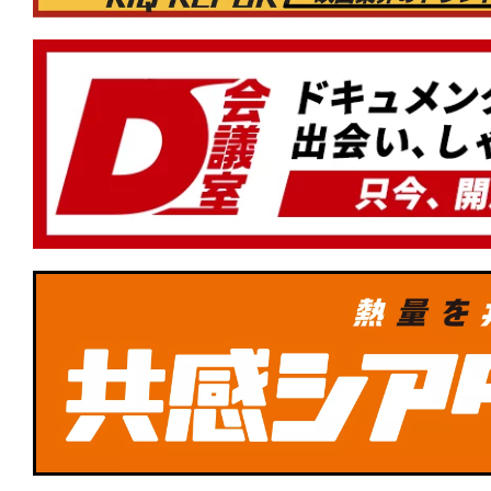
★
『顔を捨てた男』Face yourself。
に降りかかるカルマを描くスリリング
★
『ナイブズ・アウト：ウェイク・アッ
ン』その復活は神の御業か、悪魔の仕業
みオリジナル名探偵ミステリー第3弾！
★
『デビルズ・バス』心に巣食うこの憂
術はあるのか。
★
Netflix『イクサガミ』は、岡田准一と
達点──侍デスゲームを支える肉体と矜
★
『DROP/ドロップ』スマホを持って
★
『フランケンシュタイン』最初の罪は