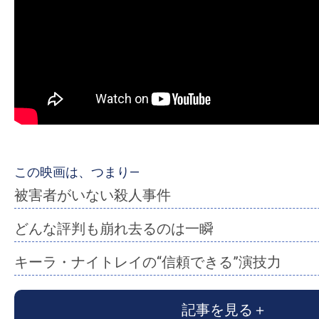
ア
登
場！
MOVIE
MARBIE（ム
ー
ビ
ー
マ
この映画は、つまり―
ー
被害者がいない殺人事件
ビ
どんな評判も崩れ去るのは一瞬
ー）
は
キーラ・ナイトレイの“信頼できる”演技力
世
界
記事を見る
中