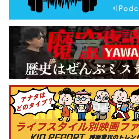
なたを呼ぶのはどれの声？
★
『テレビの中に入りたい』あの世界へ
世界で、生きたい。
★
『Mr.ノーバディ2』人の家族サービ
は、頭を撃たれて死んじまえ！
★
『RED ROOMS レッドルームズ』 
が好きですか？
★
『カッコウ』マジョリティこそが格好
りを強いる声は何を企んでいる？
★
『ワン・バトル・アフター・アナザー
から長年の逃走。そして目下の使命は本
ん」!?