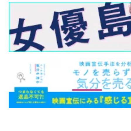
と」か。「生み出してしまったこと」か
★
『ハウス・オブ・ダイナマイト』神は
創った。だが、人間が世界を滅ぼすのに
らない。
★
『M3GAN ミーガン 2.0』公開中止な
ップグレード”。世界中を恐怖させたあの
は笑いと感動を届ける!?
★
『第10客室の女』影も形もない被害
幻か、それとも幽霊か。
★
『隣人は静かに笑う』闇に手を伸ばせ
まれて同化する。足跡も残らない。
★
『邪悪なるもの』Sacred（聖なるも