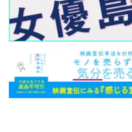
★
『ハウス・オブ・ダイナマイト』神は
創った。だが、人間が世界を滅ぼすのに
らない。
★
『M3GAN ミーガン 2.0』公開中止な
ップグレード”。世界中を恐怖させたあの
は笑いと感動を届ける!?
★
『第10客室の女』影も形もない被害
幻か、それとも幽霊か。
★
『隣人は静かに笑う』闇に手を伸ばせ
まれて同化する。足跡も残らない。
★
『邪悪なるもの』Sacred（聖なるも
Hatred（憎しみ）。