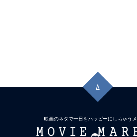
★
『コピーキャット』（1995）猫は虎
に映るは猿に似て。
★
『シンパシー・フォー・ザ・デビル』
獄へ道連れ。
★
『コンフィデンスマンKR』詐欺は知
晶。騙す者も騙される者も真剣勝負。
先
★
『木曜殺人クラブ』事件で亡くなる人
頭
に
イキする人もいる。しかも4人。
戻
★
『インサイド』名もなき船長は、無人
る
上で人生の虚無に漂着する。
映画のネタで一日をハッピーにしちゃうメ
MOVIE
★
『エイリアン：アース』「Alien(理