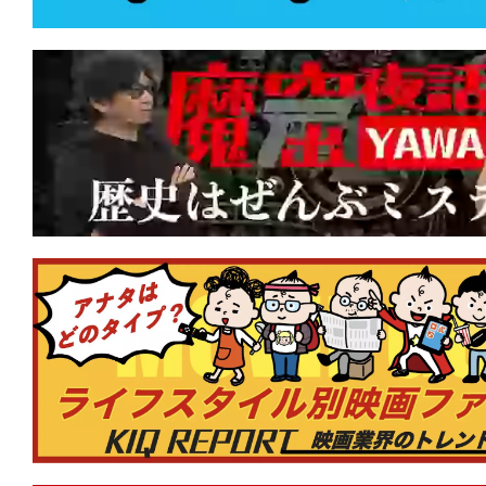
★
『テレビの中に入りたい』あの世界へ
世界で、生きたい。
★
『Mr.ノーバディ2』人の家族サービ
は、頭を撃たれて死んじまえ！
★
『RED ROOMS レッドルームズ』 
が好きですか？
★
『カッコウ』マジョリティこそが格好
りを強いる声は何を企んでいる？
★
『ワン・バトル・アフター・アナザー
から長年の逃走。そして目下の使命は本
ん」!?