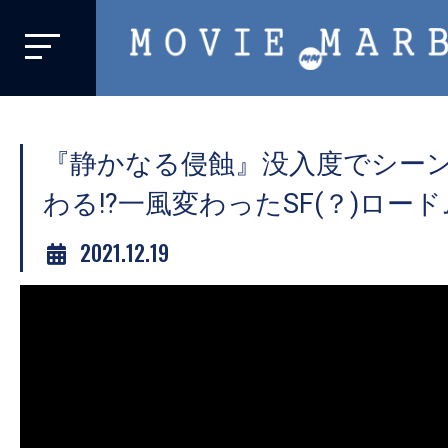
MOVIE
MARBIE
業
界
『静かなる侵蝕』没入度でシー
初、
映
わる!?一風変わったSF(？)ロー
画
2021.12.19
バ
イ
ラ
ル
メ
デ
ィ