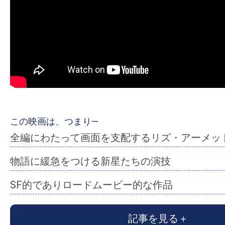
ア
登
場！
MOVIE
MARBIE（ム
ー
ビ
ー
マ
この映画は、つまり―
ー
全編にわたって画面を支配するリズ・アーメッ
ビ
物語に緩急をつける新星たちの演技
ー）
は
SF的でありロードムービー的な作品
世
界
記事を見る
中