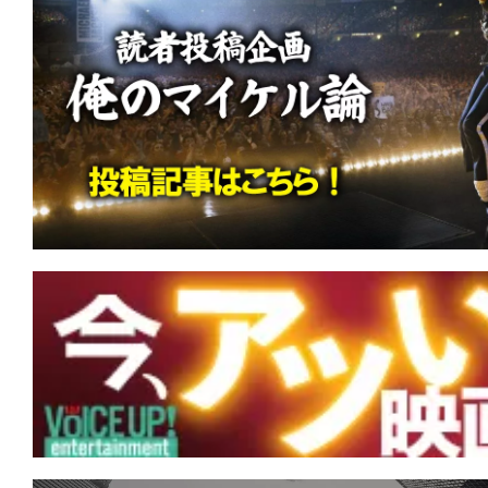
りの愛の地(ランド)と化した。
★
『ヴィレッジ 声帯切村』 復讐する
仏様サマラ様！
★
『ランニング・マン』君の導火線は細
くて短いか。
★
『ボディビルダー』筋肉だけが裏切ら
が全てを解決する。
★
『エイペックス・プレデター』あなた
あなたを強くさせる。
★
『アンティル・ドーン』あがくとも死
死。でも、もしも幾度も夜が来るとも…
★
『地獄のサーファー』 人生は波乱万