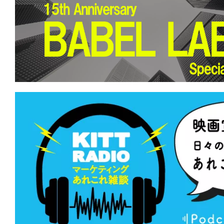
るしかない。このビッグウェーブに。
★
『MERCY/マーシー AI裁判』あちら
立たず。弁が立たねば墓が立つ。
★
『バイオレント・ネイチャー』どうに
らない。虫の音も鳴り止まない。
★
『偽りの楽園』世界中に蔓延するこの
を根絶してやる。
★
『ミュート・ウィットネス』あの幻の
ンスは、キュートでウィットに富んでいた
★
『ブラックフォン2』良心、神、許さ
なたを呼ぶのはどれの声？