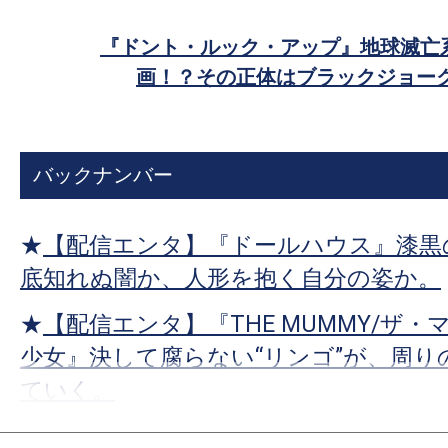
す。
ェ
映
『ドント・ルック・アップ』地球滅亡
ア
画
画！？その正体はブラックジョーク
の
ネ
タ
バックナンバー
を
み
★
【配信エンタ】『ドールハウス』漆黒
ん
な
底知れぬ闇か、人形を抱く自分の姿か。
で
★
【配信エンタ】『THE MUMMY/ザ・
シ
少女』決して腐らない“リンゴ”が、周り
ェ
ていく。
ア
し
★
【配信エンタ】『プロジェクト・ヘイ