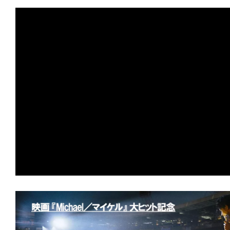
て
宇宙では、希望までもが等速直線運動を
一
日
★
【配信エンタ】『ゼイ・ウィル・キル
を
とオサラバしたくなければ、死のリン
ハ
れ！
ッ
ピ
★
【配信エンタ】『ガス人間』この夏、熱
ー
張中。あの怪人が現代日本に蘇る！
に
★
【配信エンタ】『オーバー・ユア・デ
し
ち
言われなくても、おまえ/あなたの屍は
ゃ
★
【配信エンタ】『しあわせな選択』 
お
られても、人間は死なない。不幸にも。
う。
★
『HELP/復讐島』その島は、憎しみ