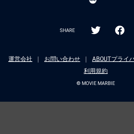
MARBIE
存在)」という名は、ヤツにこそ相応し
★
『バレリーナ：The World of John 
シリーズ全作品を振り返り！＜第5回＞
SHARE
タル：ジョン・ウィックの世界から』（20
ニューヨーク、裏社会ホテルの誕生秘話
運営会社
お問い合わせ
ABOUT
プライ
★
『モルグ 屍体消失』死が我々に忍び
利用規約
我々が自ら死に近づいているのか。
© MOVIE MARBIE
★
『バレリーナ：The World of John 
シリーズ全作品を振り返り！＜第4回＞
ク：コンセクエンス』（2023） 主席連
極限アクションと豪華共演が炸裂するシ
★
『哭戦 オペレーション・アンデッド