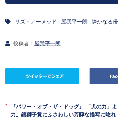
の
映
リズ・アーメッド
屋我平一朗
静かなる侵
画
の
ネ
屋我平一朗
タ
が
満
載
ツ
Facebook
な
イ
で
メ
ッ
シ
デ
タ
ェ
ィ
ー
ア
ア
『パワー・オブ・ザ・ドッグ』 「犬の力」よ
で
で
力。銀獅子賞にふさわしい芳醇な描写に唸れ
シ