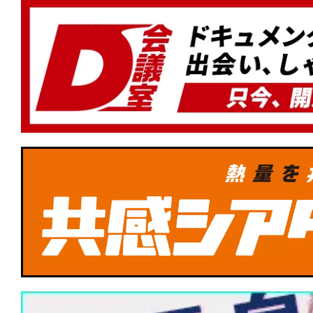
★
『顔を捨てた男』Face yourself。
に降りかかるカルマを描くスリリング
★
『ナイブズ・アウト：ウェイク・アッ
ン』その復活は神の御業か、悪魔の仕業
みオリジナル名探偵ミステリー第3弾！
★
『デビルズ・バス』心に巣食うこの憂
術はあるのか。
★
Netflix『イクサガミ』は、岡田准一と
達点──侍デスゲームを支える肉体と矜
★
『DROP/ドロップ』スマホを持って
★
『フランケンシュタイン』最初の罪は
と」か。「生み出してしまったこと」か