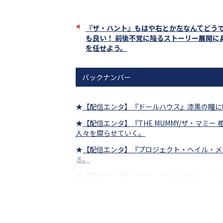
で
し
シ
ち
ェ
ゃ
『ザ・ハント』もはや右とか左なんてどう
ア
お
も良い！ 前後不覚に陥るストーリー展開に
う。
を任せよう。
バックナンバー
★
【配信エンタ】『ドールハウス』漆黒の瞳に
★
【配信エンタ】『THE MUMMY/ザ・マミ
人々を腐らせていく。
★
【配信エンタ】『プロジェクト・ヘイル・メ
る。
★
【配信エンタ】『ゼイ・ウィル・キル・ユー
ンスを踊れ！
★
【配信エンタ】『ガス人間』この夏、熱気で
★
【配信エンタ】『オーバー・ユア・デッド・