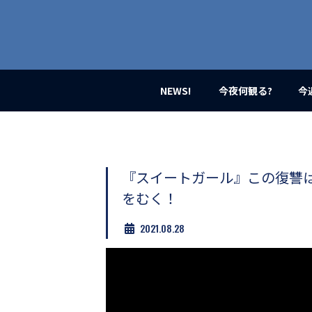
業
界
初、
映
画
バ
イ
NEWS!
今夜何観る?
今
ラ
ル
メ
デ
ィ
ア
『スイートガール』この復讐
登
をむく！
場！
MOVIE
2021.08.28
MARBIE（ム
ー
ビ
ー
マ
ー