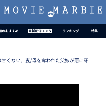
MOVIE
MARBIE
週のおすすめ
最新配信エンタ
ランキング
特集
は甘くない。妻/母を奪われた父娘が悪に牙