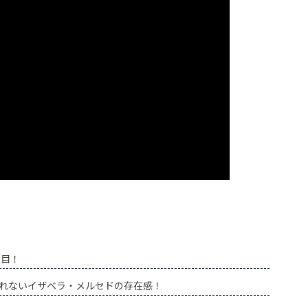
注目！
れないイザベラ・メルセドの存在感！