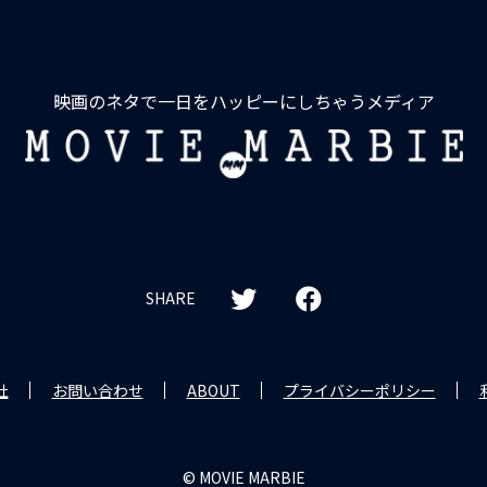
い。あの世界で、生きたい。
魔する奴は、頭を撃たれて死んじまえ！
映画のネタで一日をハッピーにしちゃうメディア
たは赤い部屋が好きですか？
。堂々巡りを強いる声は何を企んでいる？
MOVIE
MARBIE
去の闘争から長年の逃走。そして目下の使命は本物の
度自らを葬った男に降りかかるカルマを描くスリリングなコ
ッドマン』その復活は神の御業か、悪魔の仕業か。今
SHARE
！
救われる術はあるのか。
う“武人”の到達点──侍デスゲームを支える肉体と矜持
社
お問い合わせ
ABOUT
プライバシーポリシー
なのに。
れたこと」か。「生み出してしまったこと」か。
© MOVIE MARBIE