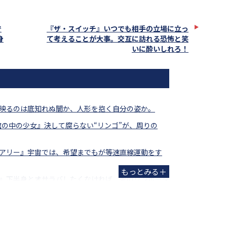
で
『ザ・スイッチ』いつでも相手の立場に立っ
身
て考えることが大事。交互に訪れる恐怖と笑
いに酔いしれろ！
映るのは底知れぬ闇か、人形を抱く自分の姿か。
ー 棺の中の少女』決して腐らない“リンゴ”が、周りの
アリー』宇宙では、希望までもが等速直線運動をす
』下半身とオサラバしたくなければ、死のリンボーダ
“期待”が膨張中。あの怪人が現代日本に蘇る！
ボディ』言われなくても、おまえ/あなたの屍は越え