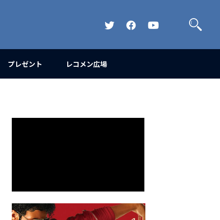
検
索
Official
Official
Official
Twitter
FaceBook
YouTube
Channel
プレゼント
レコメン広場