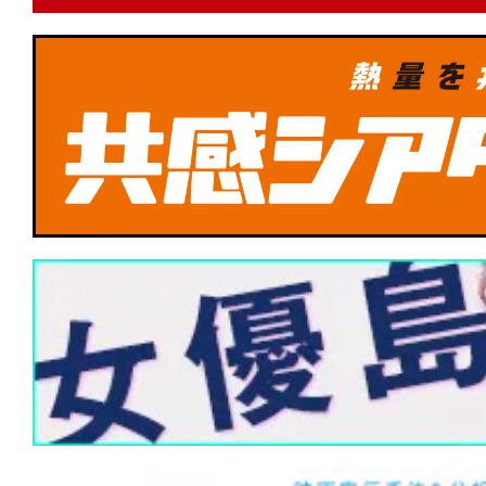
★
『デビルズ・バス』心に巣食うこの憂
術はあるのか。
★
Netflix『イクサガミ』は、岡田准一と
達点──侍デスゲームを支える肉体と矜
★
『DROP/ドロップ』スマホを持って
★
『フランケンシュタイン』最初の罪は
と」か。「生み出してしまったこと」か
★
『ハウス・オブ・ダイナマイト』神は
創った。だが、人間が世界を滅ぼすのに
らない。
★
『M3GAN ミーガン 2.0』公開中止な
ップグレード”。世界中を恐怖させたあの