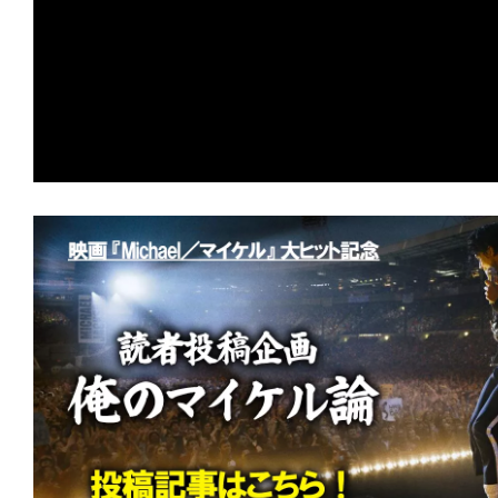
て
★
【配信エンタ】『ガス人間』この夏、熱
一
張中。あの怪人が現代日本に蘇る！
日
★
【配信エンタ】『オーバー・ユア・デ
を
言われなくても、おまえ/あなたの屍は
ハ
ッ
★
【配信エンタ】『しあわせな選択』 
ピ
られても、人間は死なない。不幸にも。
ー
に
★
『HELP/復讐島』その島は、憎しみ
し
りの愛の地(ランド)と化した。
ち
★
『ヴィレッジ 声帯切村』 復讐する
ゃ
お
仏様サマラ様！
う。
★
『ランニング・マン』君の導火線は細
くて短いか。