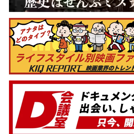
★
『RED ROOMS レッドルームズ』 
が好きですか？
★
『カッコウ』マジョリティこそが格好
りを強いる声は何を企んでいる？
★
『ワン・バトル・アフター・アナザー
から長年の逃走。そして目下の使命は本
ん」!?
★
『顔を捨てた男』Face yourself。
に降りかかるカルマを描くスリリング
★
『ナイブズ・アウト：ウェイク・アッ
ン』その復活は神の御業か、悪魔の仕業
みオリジナル名探偵ミステリー第3弾！