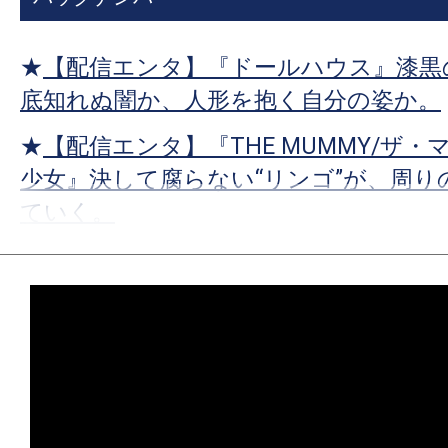
す。
映
★
【配信エンタ】『ドールハウス』漆黒
画
底知れぬ闇か、人形を抱く自分の姿か。
の
ネ
★
【配信エンタ】『THE MUMMY/ザ・
タ
少女』決して腐らない“リンゴ”が、周り
を
ていく。
み
ん
★
【配信エンタ】『プロジェクト・ヘイ
な
宇宙では、希望までもが等速直線運動を
で
シ
★
【配信エンタ】『ゼイ・ウィル・キル
ェ
とオサラバしたくなければ、死のリン
ア
れ！
し