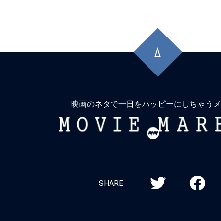
★
『コンフィデンスマンKR』詐欺は知
晶。騙す者も騙される者も真剣勝負。
先
★
『木曜殺人クラブ』事件で亡くなる人
頭
に
イキする人もいる。しかも4人。
戻
★
『インサイド』名もなき船長は、無人
る
上で人生の虚無に漂着する。
映画のネタで一日をハッピーにしちゃうメ
MOVIE
★
『エイリアン：アース』「Alien(理
MARBIE
存在)」という名は、ヤツにこそ相応し
★
『バレリーナ：The World of John 
シリーズ全作品を振り返り！＜第5回＞
SHARE
タル：ジョン・ウィックの世界から』（20
ニューヨーク、裏社会ホテルの誕生秘話