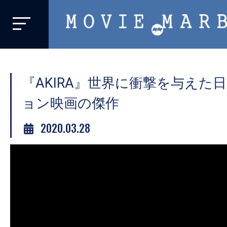
MOVIE
MARBIE
業
界
『AKIRA』世界に衝撃を与えた
初、
映
ョン映画の傑作
画
2020.03.28
バ
イ
ラ
ル
メ
デ
ィ