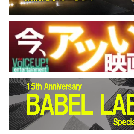
★
『ボディビルダー』筋肉だけが裏切ら
が全てを解決する。
★
『エイペックス・プレデター』あなた
あなたを強くさせる。
★
『アンティル・ドーン』あがくとも死
死。でも、もしも幾度も夜が来るとも…
★
『地獄のサーファー』 人生は波乱万
るしかない。このビッグウェーブに。
★
『MERCY/マーシー AI裁判』あちら
立たず。弁が立たねば墓が立つ。
★
『バイオレント・ネイチャー』どうに