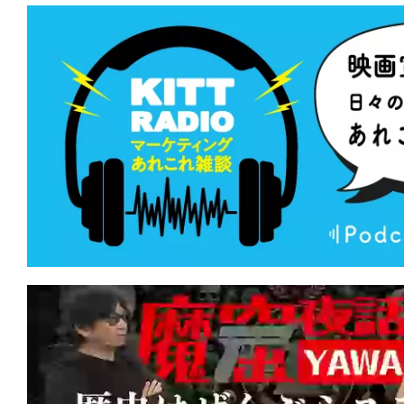
らない。虫の音も鳴り止まない。
★
『偽りの楽園』世界中に蔓延するこの
を根絶してやる。
★
『ミュート・ウィットネス』あの幻の
ンスは、キュートでウィットに富んでいた
★
『ブラックフォン2』良心、神、許さ
なたを呼ぶのはどれの声？
★
『テレビの中に入りたい』あの世界へ
世界で、生きたい。
★
『Mr.ノーバディ2』人の家族サービ
は、頭を撃たれて死んじまえ！