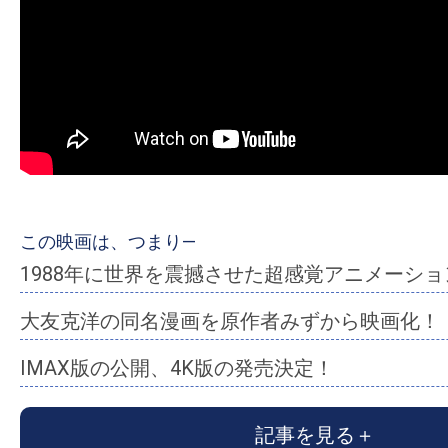
ア
登
場！
MOVIE
MARBIE（ム
ー
ビ
ー
マ
この映画は、つまり―
ー
1988年に世界を震撼させた超感覚アニメーショ
ビ
大友克洋の同名漫画を原作者みずから映画化！
ー）
は
IMAX版の公開、4K版の発売決定！
世
界
記事を見る
中