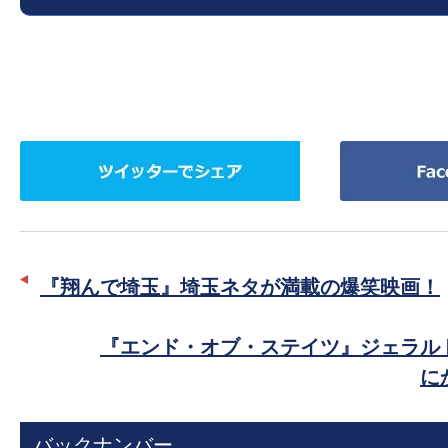
の
映
画
の
ネ
ツ
Facebook
タ
イ
で
が
ッ
シ
満
タ
ェ
載
ー
ア
な
『翔んで埼玉』埼玉ネタが満載の爆笑映画！
で
メ
シ
デ
『エンド・オブ・ステイツ』ジェラル
ェ
ィ
に
ア
ア
で
バックナンバー