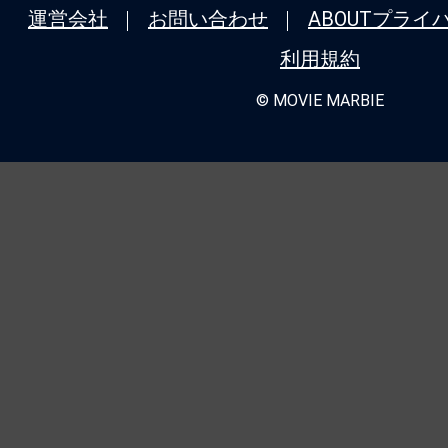
運営会社
お問い合わせ
ABOUT
プライ
★
『モルグ 屍体消失』死が我々に忍び
利用規約
我々が自ら死に近づいているのか。
© MOVIE MARBIE
★
『バレリーナ：The World of John 
シリーズ全作品を振り返り！＜第4回＞
ク：コンセクエンス』（2023） 主席連
極限アクションと豪華共演が炸裂するシ
★
『哭戦 オペレーション・アンデッド
れない。死んでも死にきれない。
★
『バレリーナ：The World of John 
シリーズ全作品を振り返り！＜第3回＞
ク：パラベラム』（2019） 逃げて、戦
る！極限の逃走が伝説を加速させる！