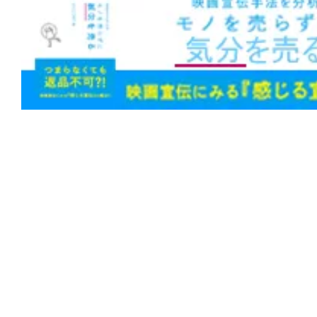
は笑いと感動を届ける!?
★
『第10客室の女』影も形もない被害
幻か、それとも幽霊か。
★
『隣人は静かに笑う』闇に手を伸ばせ
まれて同化する。足跡も残らない。
★
『邪悪なるもの』Sacred（聖なるも
Hatred（憎しみ）。
★
『コピーキャット』（1995）猫は虎
に映るは猿に似て。
★
『シンパシー・フォー・ザ・デビル』
獄へ道連れ。