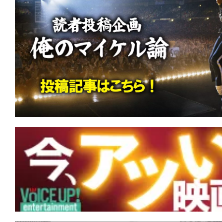
りの愛の地(ランド)と化した。
★
『ヴィレッジ 声帯切村』 復讐する
仏様サマラ様！
★
『ランニング・マン』君の導火線は細
くて短いか。
★
『ボディビルダー』筋肉だけが裏切ら
が全てを解決する。
★
『エイペックス・プレデター』あなた
あなたを強くさせる。
★
『アンティル・ドーン』あがくとも死
死。でも、もしも幾度も夜が来るとも…