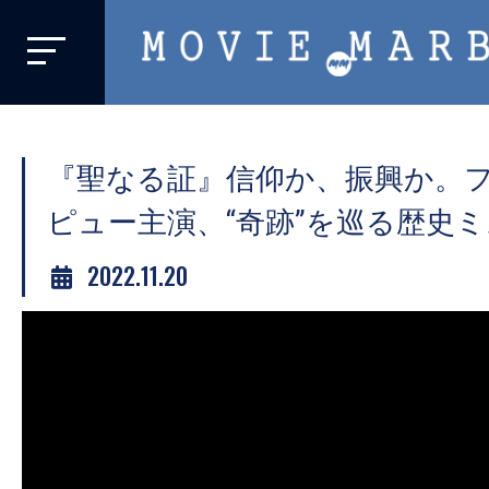
MOVIE
MARBIE
業
界
『聖なる証』信仰か、振興か。
初、
映
ピュー主演、“奇跡”を巡る歴史
画
2022.11.20
バ
イ
ラ
ル
メ
デ
ィ