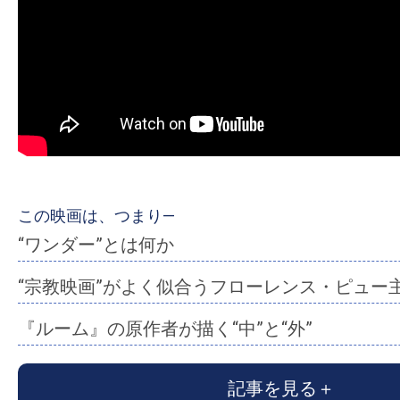
ア
登
場！
MOVIE
MARBIE（ム
ー
ビ
ー
マ
この映画は、つまり―
ー
“ワンダー”とは何か
ビ
“宗教映画”がよく似合うフローレンス・ピュー
ー）
は
『ルーム』の原作者が描く“中”と“外”
世
界
記事を見る
中