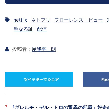
の
映
netflix
ネトフリ
フローレンス・ピュー
画
の
聖なる証
配信
ネ
タ
が
屋我平一朗
満
載
な
ツ
Facebook
メ
イ
で
デ
ッ
シ
ィ
タ
ェ
ア
ー
ア
で
『ギレルモ・デル・トロの驚異の部屋』好奇