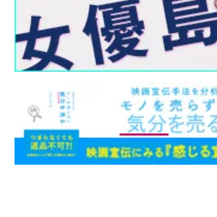
★
『ハウス・オブ・ダイナマイト』神は
創った。だが、人間が世界を滅ぼすのに
らない。
★
『M3GAN ミーガン 2.0』公開中止な
ップグレード”。世界中を恐怖させたあの
は笑いと感動を届ける!?
★
『第10客室の女』影も形もない被害
幻か、それとも幽霊か。
★
『隣人は静かに笑う』闇に手を伸ばせ
まれて同化する。足跡も残らない。
★
『邪悪なるもの』Sacred（聖なるも