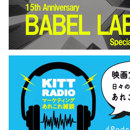
★
『地獄のサーファー』 人生は波乱万
るしかない。このビッグウェーブに。
★
『MERCY/マーシー AI裁判』あちら
立たず。弁が立たねば墓が立つ。
★
『バイオレント・ネイチャー』どうに
らない。虫の音も鳴り止まない。
★
『偽りの楽園』世界中に蔓延するこの
を根絶してやる。
★
『ミュート・ウィットネス』あの幻の
ンスは、キュートでウィットに富んでいた
★
『ブラックフォン2』良心、神、許さ
なたを呼ぶのはどれの声？