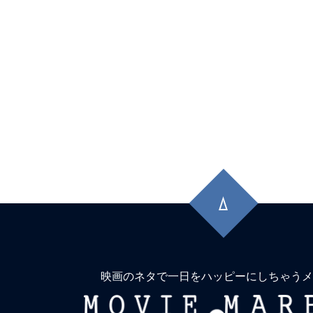
Hatred（憎しみ）。
★
『コピーキャット』（1995）猫は虎
に映るは猿に似て。
★
『シンパシー・フォー・ザ・デビル』
獄へ道連れ。
★
『コンフィデンスマンKR』詐欺は知
晶。騙す者も騙される者も真剣勝負。
先
★
『木曜殺人クラブ』事件で亡くなる人
頭
に
イキする人もいる。しかも4人。
戻
★
『インサイド』名もなき船長は、無人
る
上で人生の虚無に漂着する。
映画のネタで一日をハッピーにしちゃうメ
MOVIE
★
『エイリアン：アース』「Alien(理