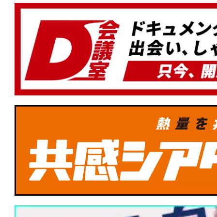
★
『顔を捨てた男』Face yourself。
に降りかかるカルマを描くスリリング
★
『ナイブズ・アウト：ウェイク・アッ
ン』その復活は神の御業か、悪魔の仕業
みオリジナル名探偵ミステリー第3弾！
★
『デビルズ・バス』心に巣食うこの憂
術はあるのか。
★
Netflix『イクサガミ』は、岡田准一と
達点──侍デスゲームを支える肉体と矜
★
『DROP/ドロップ』スマホを持って
★
『フランケンシュタイン』最初の罪は
と」か。「生み出してしまったこと」か