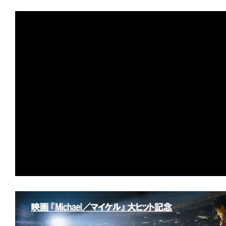
て
宇宙では、希望までもが等速直線運動を
一
日
★
【配信エンタ】『ゼイ・ウィル・キル
を
とオサラバしたくなければ、死のリン
ハ
れ！
ッ
ピ
★
【配信エンタ】『ガス人間』この夏、熱
ー
張中。あの怪人が現代日本に蘇る！
に
し
★
【配信エンタ】『オーバー・ユア・デ
ち
言われなくても、おまえ/あなたの屍は
ゃ
★
【配信エンタ】『しあわせな選択』 
お
られても、人間は死なない。不幸にも。
う。
★
『HELP/復讐島』その島は、憎しみ