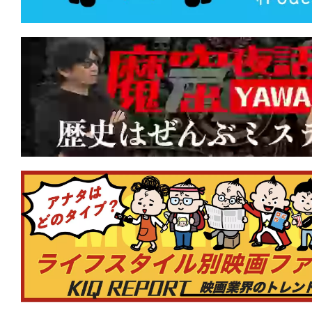
★
『テレビの中に入りたい』あの世界へ
世界で、生きたい。
★
『Mr.ノーバディ2』人の家族サービ
は、頭を撃たれて死んじまえ！
★
『RED ROOMS レッドルームズ』 
が好きですか？
★
『カッコウ』マジョリティこそが格好
りを強いる声は何を企んでいる？
★
『ワン・バトル・アフター・アナザー
から長年の逃走。そして目下の使命は本
ん」!?