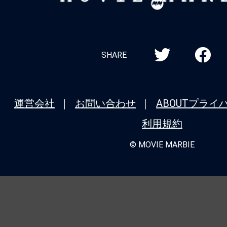
MARBIE
存在)」という名は、ヤツにこそ相応し
★
『バレリーナ：The World of John 
シリーズ全作品を振り返り！＜第5回＞
SHARE
タル：ジョン・ウィックの世界から』（20
ニューヨーク、裏社会ホテルの誕生秘話
運営会社
お問い合わせ
ABOUT
プライ
★
『モルグ 屍体消失』死が我々に忍び
利用規約
我々が自ら死に近づいているのか。
© MOVIE MARBIE
★
『バレリーナ：The World of John 
シリーズ全作品を振り返り！＜第4回＞
ク：コンセクエンス』（2023） 主席連
極限アクションと豪華共演が炸裂するシ
★
『哭戦 オペレーション・アンデッド