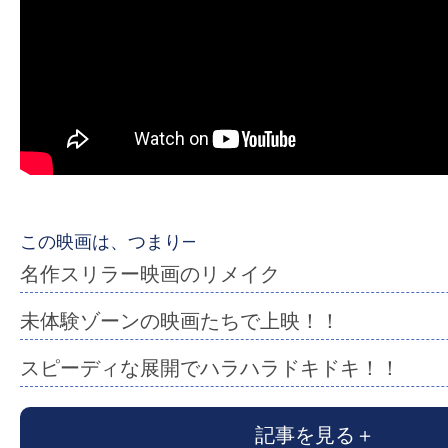
ア
登
場！
MOVIE
MARBIE（ム
ー
ビ
ー
マ
この映画は、つまり―
ー
名作スリラー映画のリメイク
ビ
未体験ゾーンの映画たちで上映！！
ー）
は
スピーディな展開でハラハラドキドキ！！
世
界
記事を見る
中