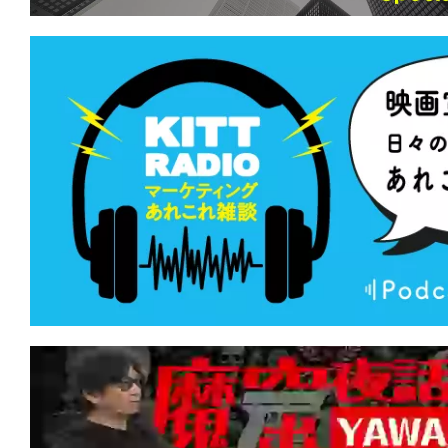
★
『バイオレント・ネイチャー』どうに
らない。虫の音も鳴り止まない。
★
『偽りの楽園』世界中に蔓延するこの
を根絶してやる。
★
『ミュート・ウィットネス』あの幻の
ンスは、キュートでウィットに富んでいた
★
『ブラックフォン2』良心、神、許さ
なたを呼ぶのはどれの声？
★
『テレビの中に入りたい』あの世界へ
世界で、生きたい。
★
『Mr.ノーバディ2』人の家族サービ
は、頭を撃たれて死んじまえ！