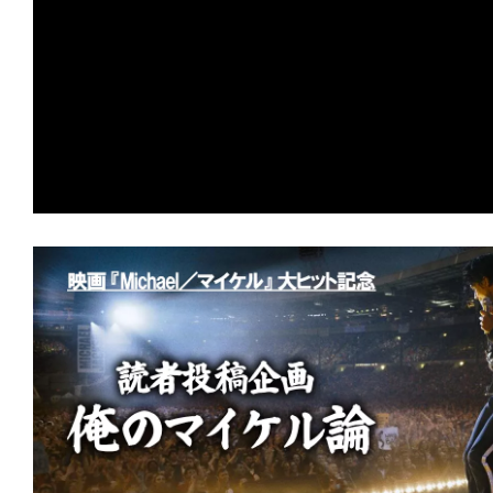
て
一
★
【配信エンタ】『ガス人間』この夏、熱
日
張中。あの怪人が現代日本に蘇る！
を
★
【配信エンタ】『オーバー・ユア・デ
ハ
言われなくても、おまえ/あなたの屍は
ッ
ピ
★
【配信エンタ】『しあわせな選択』 
ー
られても、人間は死なない。不幸にも。
に
し
★
『HELP/復讐島』その島は、憎しみ
ち
りの愛の地(ランド)と化した。
ゃ
★
『ヴィレッジ 声帯切村』 復讐する
お
う。
仏様サマラ様！
★
『ランニング・マン』君の導火線は細