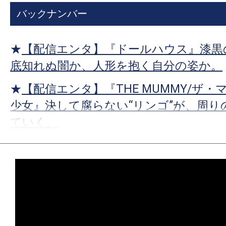
す。
バックナンバー
映
画
★
【配信エンタ】『ドールハウス』漆黒
の
ネ
底知れぬ闇か、人形を抱く自分の姿か。
タ
★
【配信エンタ】『THE MUMMY/ザ・
を
少女』決して腐らない“リンゴ”が、周り
み
ていく。
ん
な
★
【配信エンタ】『プロジェクト・ヘイ
で
宇宙では、希望までもが等速直線運動を
シ
ェ
★
【配信エンタ】『ゼイ・ウィル・キル
ア
とオサラバしたくなければ、死のリン
し
れ！