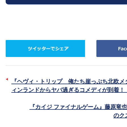
の
映
画
の
ネ
ツ
Facebook
タ
イ
で
が
ッ
シ
満
タ
ェ
載
ー
ア
な
『ヘヴィ・トリップ 俺たち崖っぷち北欧メ
で
メ
ィンランドからヤバ過ぎるコメディが到着！
シ
デ
ェ
ィ
『カイジ ファイナルゲーム』藤原竜也
ア
ア
のク
で