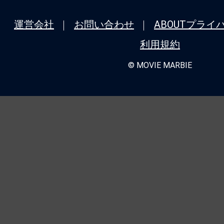
ニューヨーク、裏社会ホテルの誕生秘話
運営会社
お問い合わせ
ABOUT
プライ
★
『モルグ 屍体消失』死が我々に忍び
利用規約
我々が自ら死に近づいているのか。
© MOVIE MARBIE
★
『バレリーナ：The World of John 
シリーズ全作品を振り返り！＜第4回＞
ク：コンセクエンス』（2023） 主席連
極限アクションと豪華共演が炸裂するシ
★
『哭戦 オペレーション・アンデッド
れない。死んでも死にきれない。
★
『バレリーナ：The World of John 
シリーズ全作品を振り返り！＜第3回＞
ク：パラベラム』（2019） 逃げて、戦