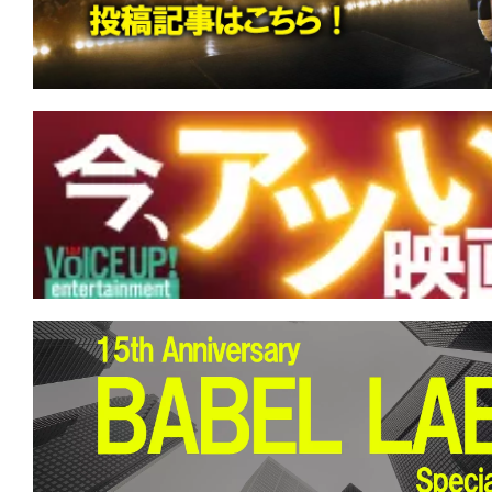
くて短いか。
★
『ボディビルダー』筋肉だけが裏切ら
が全てを解決する。
★
『エイペックス・プレデター』あなた
あなたを強くさせる。
★
『アンティル・ドーン』あがくとも死
死。でも、もしも幾度も夜が来るとも…
★
『地獄のサーファー』 人生は波乱万
るしかない。このビッグウェーブに。
★
『MERCY/マーシー AI裁判』あちら
立たず。弁が立たねば墓が立つ。