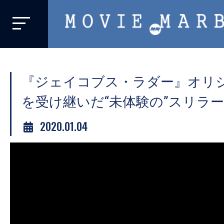
MOVIE
MARBIE
業
界
『ジェイコブス・ラダー』オリ
初、
映
を受け継いだ“未体験の”スリラ
画
2020.01.04
バ
イ
ラ
ル
メ
デ
ィ