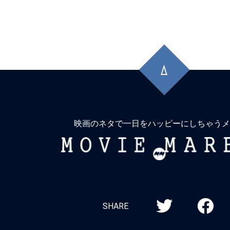
獄へ道連れ。
★
『コンフィデンスマンKR』詐欺は知
晶。騙す者も騙される者も真剣勝負。
先
★
『木曜殺人クラブ』事件で亡くなる人
頭
に
イキする人もいる。しかも4人。
戻
★
『インサイド』名もなき船長は、無人
る
上で人生の虚無に漂着する。
映画のネタで一日をハッピーにしちゃうメ
MOVIE
★
『エイリアン：アース』「Alien(理
MARBIE
存在)」という名は、ヤツにこそ相応し
★
『バレリーナ：The World of John 
シリーズ全作品を振り返り！＜第5回＞
SHARE
タル：ジョン・ウィックの世界から』（20