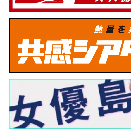
★
『デビルズ・バス』心に巣食うこの憂
術はあるのか。
★
Netflix『イクサガミ』は、岡田准一と
達点──侍デスゲームを支える肉体と矜
★
『DROP/ドロップ』スマホを持って
★
『フランケンシュタイン』最初の罪は
と」か。「生み出してしまったこと」か
★
『ハウス・オブ・ダイナマイト』神は
創った。だが、人間が世界を滅ぼすのに
らない。
★
『M3GAN ミーガン 2.0』公開中止な