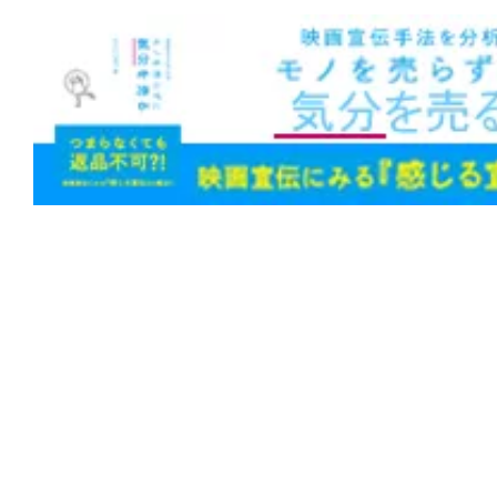
ップグレード”。世界中を恐怖させたあの
は笑いと感動を届ける!?
★
『第10客室の女』影も形もない被害
幻か、それとも幽霊か。
★
『隣人は静かに笑う』闇に手を伸ばせ
まれて同化する。足跡も残らない。
★
『邪悪なるもの』Sacred（聖なるも
Hatred（憎しみ）。
★
『コピーキャット』（1995）猫は虎
に映るは猿に似て。
★
『シンパシー・フォー・ザ・デビル』