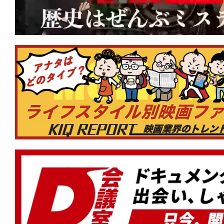
★
『RED ROOMS レッドルームズ』 
が好きですか？
★
『カッコウ』マジョリティこそが格好
りを強いる声は何を企んでいる？
★
『ワン・バトル・アフター・アナザー
から長年の逃走。そして目下の使命は本
ん」!?
★
『顔を捨てた男』Face yourself。
に降りかかるカルマを描くスリリング
★
『ナイブズ・アウト：ウェイク・アッ
ン』その復活は神の御業か、悪魔の仕業
みオリジナル名探偵ミステリー第3弾！