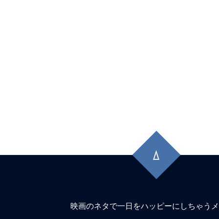
Hatred（憎しみ）。
★
『コピーキャット』（1995）猫は虎
に映るは猿に似て。
★
『シンパシー・フォー・ザ・デビル』
獄へ道連れ。
★
『コンフィデンスマンKR』詐欺は知
晶。騙す者も騙される者も真剣勝負。
先
★
『木曜殺人クラブ』事件で亡くなる人
頭
に
イキする人もいる。しかも4人。
戻
★
『インサイド』名もなき船長は、無人
る
上で人生の虚無に漂着する。
映画のネタで一日をハッピーにしちゃうメ