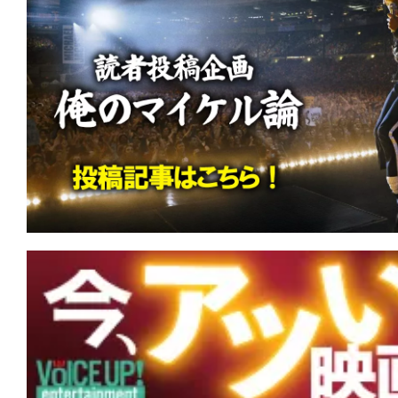
★
『HELP/復讐島』その島は、憎しみ
りの愛の地(ランド)と化した。
★
『ヴィレッジ 声帯切村』 復讐する
仏様サマラ様！
★
『ランニング・マン』君の導火線は細
くて短いか。
★
『ボディビルダー』筋肉だけが裏切ら
が全てを解決する。
★
『エイペックス・プレデター』あなた
あなたを強くさせる。
★
『アンティル・ドーン』あがくとも死
死。でも、もしも幾度も夜が来るとも…