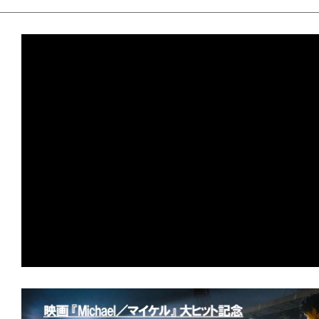
て
★
【配信エンタ】『プロジェクト・ヘイ
一
宇宙では、希望までもが等速直線運動を
日
を
★
【配信エンタ】『ゼイ・ウィル・キル
ハ
とオサラバしたくなければ、死のリン
ッ
れ！
ピ
ー
★
【配信エンタ】『ガス人間』この夏、熱
に
張中。あの怪人が現代日本に蘇る！
し
ち
★
【配信エンタ】『オーバー・ユア・デ
ゃ
言われなくても、おまえ/あなたの屍は
お
★
【配信エンタ】『しあわせな選択』 
う。
られても、人間は死なない。不幸にも。