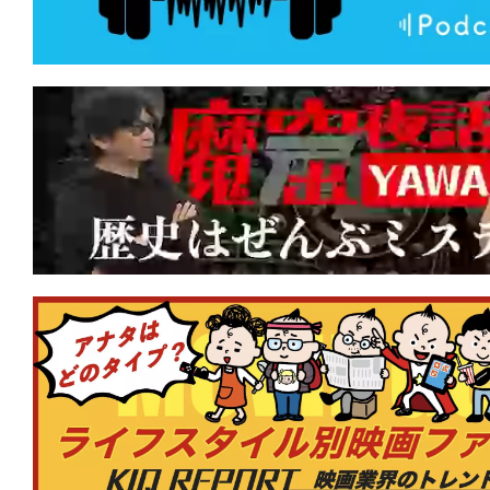
なたを呼ぶのはどれの声？
★
『テレビの中に入りたい』あの世界へ
世界で、生きたい。
★
『Mr.ノーバディ2』人の家族サービ
は、頭を撃たれて死んじまえ！
★
『RED ROOMS レッドルームズ』 
が好きですか？
★
『カッコウ』マジョリティこそが格好
りを強いる声は何を企んでいる？
★
『ワン・バトル・アフター・アナザー
から長年の逃走。そして目下の使命は本
ん」!?