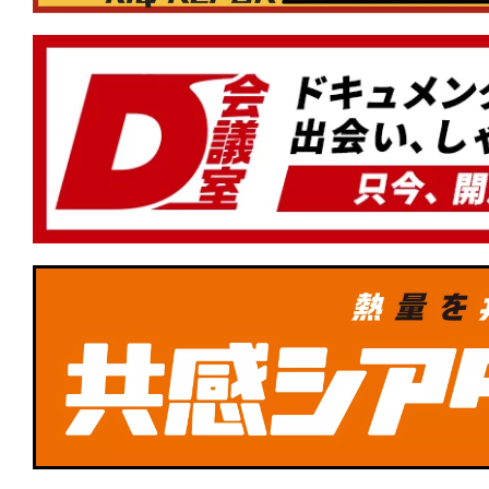
★
『顔を捨てた男』Face yourself。
に降りかかるカルマを描くスリリング
★
『ナイブズ・アウト：ウェイク・アッ
ン』その復活は神の御業か、悪魔の仕業
みオリジナル名探偵ミステリー第3弾！
★
『デビルズ・バス』心に巣食うこの憂
術はあるのか。
★
Netflix『イクサガミ』は、岡田准一と
達点──侍デスゲームを支える肉体と矜
★
『DROP/ドロップ』スマホを持って
★
『フランケンシュタイン』最初の罪は