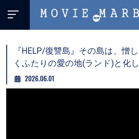
MOVIE
MARBIE
業
界
『HELP/復讐島』その島は、憎
初、
映
くふたりの愛の地(ランド)と化
画
2026.06.01
バ
イ
ラ
ル
メ
デ
ィ