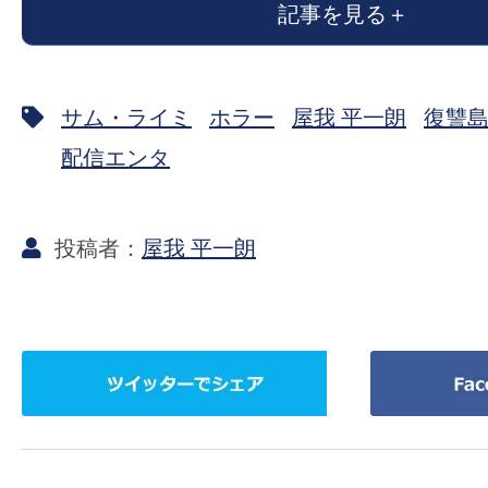
記事を見る
の
映
画
サム・ライミ
ホラー
屋我 平一朗
復讐
の
ネ
配信エンタ
タ
が
屋我 平一朗
満
載
な
メ
ツ
Facebook
デ
イ
で
ィ
ッ
シ
ア
タ
ェ
で