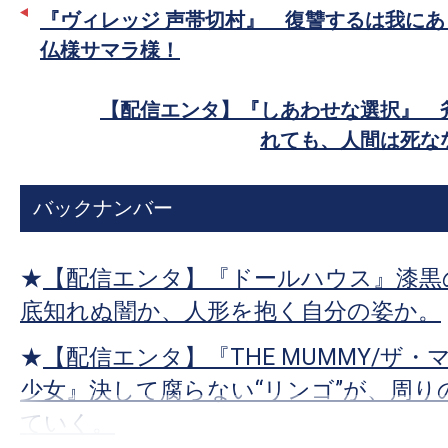
ー
ア
す。
『ヴィレッジ 声帯切村』 復讐するは我にあ
で
映
仏様サマラ様！
シ
画
ェ
の
【配信エンタ】『しあわせな選択』 
ア
ネ
れても、人間は死な
タ
を
バックナンバー
み
ん
な
★
【配信エンタ】『ドールハウス』漆黒
で
底知れぬ闇か、人形を抱く自分の姿か。
シ
★
【配信エンタ】『THE MUMMY/ザ・
ェ
少女』決して腐らない“リンゴ”が、周り
ア
し
ていく。