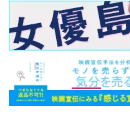
と」か。「生み出してしまったこと」か
★
『ハウス・オブ・ダイナマイト』神は
創った。だが、人間が世界を滅ぼすのに
らない。
★
『M3GAN ミーガン 2.0』公開中止な
ップグレード”。世界中を恐怖させたあの
は笑いと感動を届ける!?
★
『第10客室の女』影も形もない被害
幻か、それとも幽霊か。
★
『隣人は静かに笑う』闇に手を伸ばせ
まれて同化する。足跡も残らない。
★
『邪悪なるもの』Sacred（聖なるも