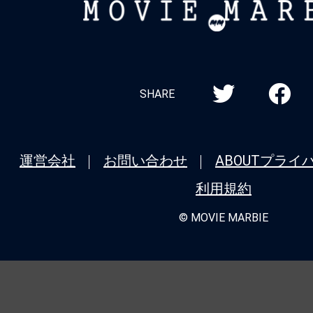
MOVIE
★
『エイリアン：アース』「Alien(理
MARBIE
存在)」という名は、ヤツにこそ相応し
★
『バレリーナ：The World of John 
シリーズ全作品を振り返り！＜第5回＞
SHARE
タル：ジョン・ウィックの世界から』（20
ニューヨーク、裏社会ホテルの誕生秘話
運営会社
お問い合わせ
ABOUT
プライ
★
『モルグ 屍体消失』死が我々に忍び
利用規約
我々が自ら死に近づいているのか。
© MOVIE MARBIE
★
『バレリーナ：The World of John 
シリーズ全作品を振り返り！＜第4回＞
ク：コンセクエンス』（2023） 主席連
極限アクションと豪華共演が炸裂するシ