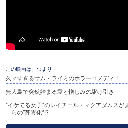
ア
登
場！
MOVIE
MARBIE（ム
ー
ビ
ー
マ
この映画は、つまり―
ー
久々すぎるサム・ライミのホラーコメディ！
ビ
無人島で突然始まる愛と憎しみの駆け引き
ー）
は
“イケてる女子”のレイチェル・マクアダムスが
世
らの“死霊化”!?
界
中