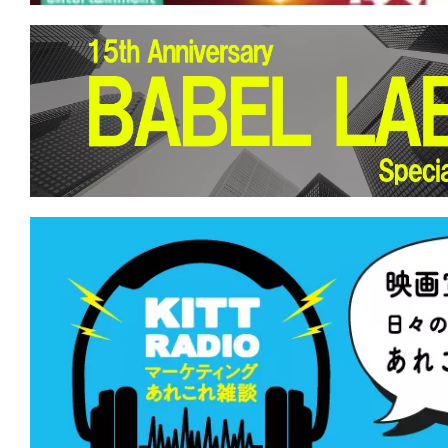
★
『地獄のサーファー』 人生は波乱万
るしかない。このビッグウェーブに。
★
『MERCY/マーシー AI裁判』あちら
立たず。弁が立たねば墓が立つ。
★
『バイオレント・ネイチャー』どうに
らない。虫の音も鳴り止まない。
★
『偽りの楽園』世界中に蔓延するこの
を根絶してやる。
★
『ミュート・ウィットネス』あの幻の
ンスは、キュートでウィットに富んでいた
★
『ブラックフォン2』良心、神、許さ