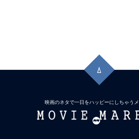
に映るは猿に似て。
★
『シンパシー・フォー・ザ・デビル』
獄へ道連れ。
★
『コンフィデンスマンKR』詐欺は知
晶。騙す者も騙される者も真剣勝負。
先
★
『木曜殺人クラブ』事件で亡くなる人
頭
に
イキする人もいる。しかも4人。
戻
★
『インサイド』名もなき船長は、無人
る
上で人生の虚無に漂着する。
映画のネタで一日をハッピーにしちゃうメ
MOVIE
★
『エイリアン：アース』「Alien(理
MARBIE
存在)」という名は、ヤツにこそ相応し