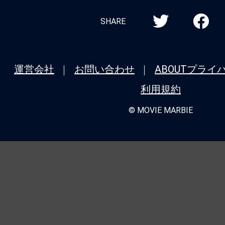
★
『バレリーナ：The World of John 
シリーズ全作品を振り返り！＜第5回＞
SHARE
タル：ジョン・ウィックの世界から』（20
ニューヨーク、裏社会ホテルの誕生秘話
運営会社
お問い合わせ
ABOUT
プライ
★
『モルグ 屍体消失』死が我々に忍び
利用規約
我々が自ら死に近づいているのか。
© MOVIE MARBIE
★
『バレリーナ：The World of John 
シリーズ全作品を振り返り！＜第4回＞
ク：コンセクエンス』（2023） 主席連
極限アクションと豪華共演が炸裂するシ
★
『哭戦 オペレーション・アンデッド
れない。死んでも死にきれない。