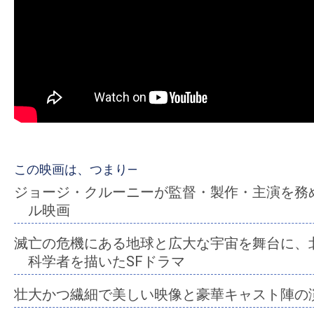
ア
登
場！
MOVIE
MARBIE（ム
ー
ビ
ー
マ
この映画は、つまり―
ー
ジョージ・クルーニーが監督・製作・主演を務めるN
ビ
ル映画
ー）
滅亡の危機にある地球と広大な宇宙を舞台に、
は
科学者を描いたSFドラマ
世
界
壮大かつ繊細で美しい映像と豪華キャスト陣の
中