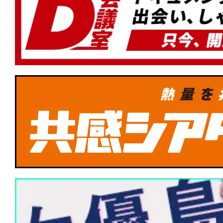
★
『ナイブズ・アウト：ウェイク・アッ
ン』その復活は神の御業か、悪魔の仕業
みオリジナル名探偵ミステリー第3弾！
★
『デビルズ・バス』心に巣食うこの憂
術はあるのか。
★
Netflix『イクサガミ』は、岡田准一と
達点──侍デスゲームを支える肉体と矜
★
『DROP/ドロップ』スマホを持って
★
『フランケンシュタイン』最初の罪は
と」か。「生み出してしまったこと」か
★
『ハウス・オブ・ダイナマイト』神は