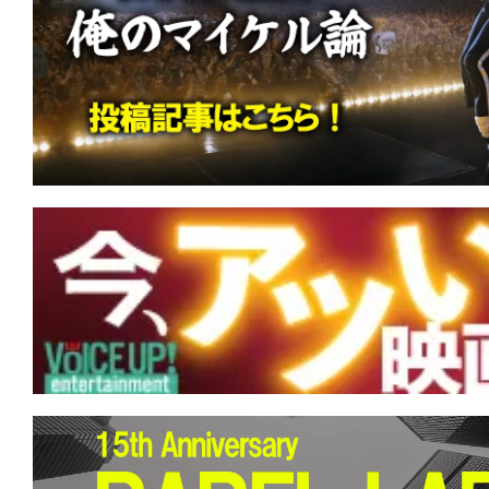
仏様サマラ様！
★
『ランニング・マン』君の導火線は細
くて短いか。
★
『ボディビルダー』筋肉だけが裏切ら
が全てを解決する。
★
『エイペックス・プレデター』あなた
あなたを強くさせる。
★
『アンティル・ドーン』あがくとも死
死。でも、もしも幾度も夜が来るとも…
★
『地獄のサーファー』 人生は波乱万
るしかない。このビッグウェーブに。