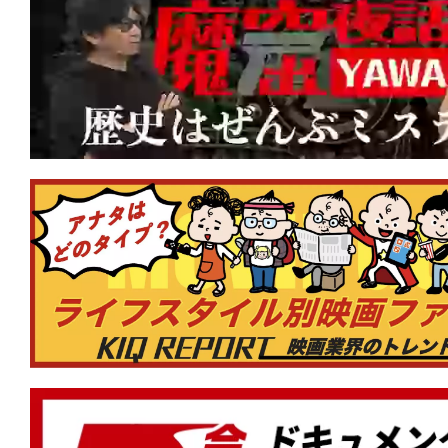
★
『Mr.ノーバディ2』人の家族サービ
は、頭を撃たれて死んじまえ！
★
『RED ROOMS レッドルームズ』 
が好きですか？
★
『カッコウ』マジョリティこそが格好
りを強いる声は何を企んでいる？
★
『ワン・バトル・アフター・アナザー
から長年の逃走。そして目下の使命は本
ん」!?
★
『顔を捨てた男』Face yourself。
に降りかかるカルマを描くスリリング