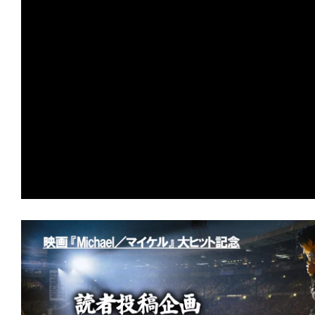
て
★
【配信エンタ】『ゼイ・ウィル・キル
一
とオサラバしたくなければ、死のリン
日
れ！
を
ハ
★
【配信エンタ】『ガス人間』この夏、熱
ッ
張中。あの怪人が現代日本に蘇る！
ピ
★
【配信エンタ】『オーバー・ユア・デ
ー
言われなくても、おまえ/あなたの屍は
に
し
★
【配信エンタ】『しあわせな選択』 
ち
られても、人間は死なない。不幸にも。
ゃ
お
★
『HELP/復讐島』その島は、憎しみ
う。
りの愛の地(ランド)と化した。
★
『ヴィレッジ 声帯切村』 復讐する