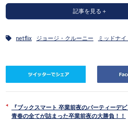
の
記事を見る
映
画
の
netflix
ジョージ・クルーニー
ミッドナイ
ネ
タ
が
満
ツ
Facebook
載
イ
で
な
ッ
シ
メ
タ
ェ
デ
ー
ア
ィ
『ブックスマート 卒業前夜のパーティーデビ
で
ア
青春の全てが詰まった卒業前夜の大勝負！！
シ
で
ェ