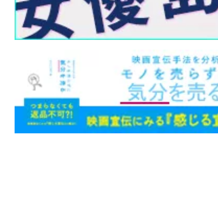
創った。だが、人間が世界を滅ぼすのに
らない。
★
『M3GAN ミーガン 2.0』公開中止な
ップグレード”。世界中を恐怖させたあの
は笑いと感動を届ける!?
★
『第10客室の女』影も形もない被害
幻か、それとも幽霊か。
★
『隣人は静かに笑う』闇に手を伸ばせ
まれて同化する。足跡も残らない。
★
『邪悪なるもの』Sacred（聖なるも
Hatred（憎しみ）。
★
『コピーキャット』（1995）猫は虎