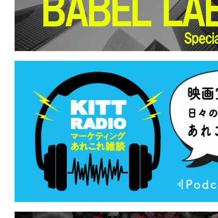
★
『MERCY/マーシー AI裁判』あちら
立たず。弁が立たねば墓が立つ。
★
『バイオレント・ネイチャー』どうに
らない。虫の音も鳴り止まない。
★
『偽りの楽園』世界中に蔓延するこの
を根絶してやる。
★
『ミュート・ウィットネス』あの幻の
ンスは、キュートでウィットに富んでいた
★
『ブラックフォン2』良心、神、許さ
なたを呼ぶのはどれの声？
★
『テレビの中に入りたい』あの世界へ
世界で、生きたい。