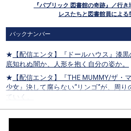
す。
『パブリック 図書館の奇跡』／行き
ア
映
レスたちと図書館員による
画
の
バックナンバー
ネ
タ
★
【配信エンタ】『ドールハウス』漆黒
を
み
底知れぬ闇か、人形を抱く自分の姿か。
ん
★
【配信エンタ】『THE MUMMY/ザ・
な
少女』決して腐らない“リンゴ”が、周り
で
ていく。
シ
ェ
★
【配信エンタ】『プロジェクト・ヘイ
ア
宇宙では、希望までもが等速直線運動を
し