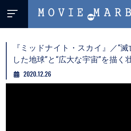
MOVIE
MARBIE
業
界
『ミッドナイト・スカイ』／“滅
初、
映
した地球”と“広大な宇宙”を描く
画
2020.12.26
バ
イ
ラ
ル
メ
デ
ィ