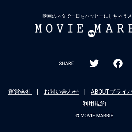
戻
★
『インサイド』名もなき船長は、無人
る
上で人生の虚無に漂着する。
映画のネタで一日をハッピーにしちゃうメ
MOVIE
★
『エイリアン：アース』「Alien(理
MARBIE
存在)」という名は、ヤツにこそ相応し
★
『バレリーナ：The World of John 
シリーズ全作品を振り返り！＜第5回＞
SHARE
タル：ジョン・ウィックの世界から』（20
ニューヨーク、裏社会ホテルの誕生秘話
運営会社
お問い合わせ
ABOUT
プライ
★
『モルグ 屍体消失』死が我々に忍び
利用規約
我々が自ら死に近づいているのか。
© MOVIE MARBIE
★
『バレリーナ：The World of John 
シリーズ全作品を振り返り！＜第4回＞