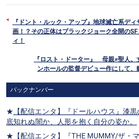
す。
タ
ェ
映
ー
ア
画
『ドント・ルック・アップ』地球滅亡系ディ
で
の
画！？その正体はブラックジョーク全開のSF
シ
ネ
ィ！
ェ
タ
ア
を
『ロスト・ドーター』 母親≠聖人。
み
ンホールの監督デビュー作にして、
ん
な
バックナンバー
で
シ
★
【配信エンタ】『ドールハウス』漆黒
ェ
ア
底知れぬ闇か、人形を抱く自分の姿か。
し
★
【配信エンタ】『THE MUMMY/ザ・