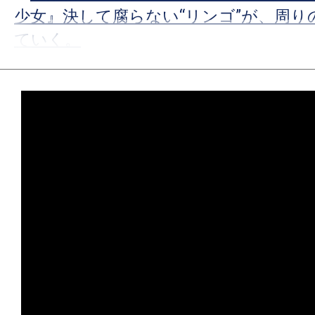
て
少女』決して腐らない“リンゴ”が、周り
一
ていく。
日
を
★
【配信エンタ】『プロジェクト・ヘイ
ハ
宇宙では、希望までもが等速直線運動を
ッ
ピ
★
【配信エンタ】『ゼイ・ウィル・キル
ー
とオサラバしたくなければ、死のリン
に
れ！
し
ち
★
【配信エンタ】『ガス人間』この夏、熱
ゃ
張中。あの怪人が現代日本に蘇る！
お
★
【配信エンタ】『オーバー・ユア・デ
う。
言われなくても、おまえ/あなたの屍は