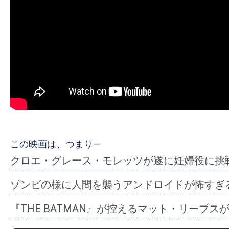
ア
登
場！
MOVIE
MARBIE（ム
ー
ビ
ー
マ
ー
この映画は、つまり―
ビ
クロエ・グレース・モレッツが遂に妊婦役に挑
ー）
は
ゾンビの様に人間を襲うアンドロイドが怖すぎ
世
『THE BATMAN』が控えるマット・リーブス
界
中