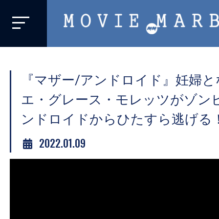
MOVIE
MARBIE
業
界
『マザー/アンドロイド』妊婦と
初、
映
エ・グレース・モレッツがゾン
画
ンドロイドからひたすら逃げる
バ
イ
2022.01.09
ラ
ル
メ
デ
ィ