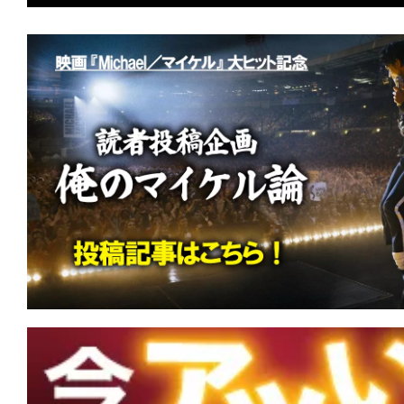
★
【配信エンタ】『しあわせな選択』 
られても、人間は死なない。不幸にも。
★
『HELP/復讐島』その島は、憎しみ
りの愛の地(ランド)と化した。
★
『ヴィレッジ 声帯切村』 復讐する
仏様サマラ様！
★
『ランニング・マン』君の導火線は細
くて短いか。
★
『ボディビルダー』筋肉だけが裏切ら
が全てを解決する。
★
『エイペックス・プレデター』あなた
あなたを強くさせる。