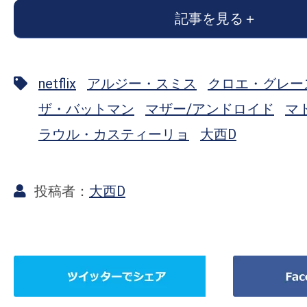
の
記事を見る
映
画
の
netflix
アルジー・スミス
クロエ・グレー
ネ
ザ・バットマン
マザー/アンドロイド
マ
タ
ラウル・カスティーリョ
大西D
が
満
載
大西D
な
メ
デ
ィ
ツ
Facebook
ア
イ
で
で
ッ
シ