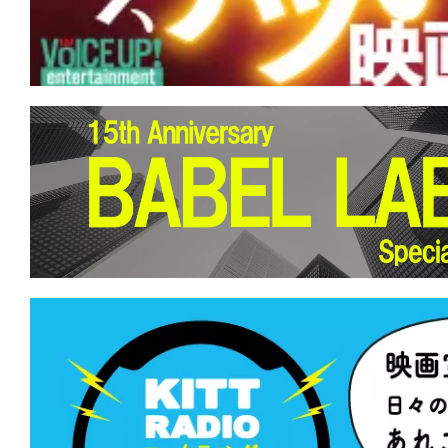
★
『アンティル・ドーン』あがくとも死
死。でも、もしも幾度も夜が来るとも…
★
『地獄のサーファー』 人生は波乱万
るしかない。このビッグウェーブに。
★
『MERCY/マーシー AI裁判』あちら
立たず。弁が立たねば墓が立つ。
★
『バイオレント・ネイチャー』どうに
らない。虫の音も鳴り止まない。
★
『偽りの楽園』世界中に蔓延するこの
を根絶してやる。
★
『ミュート・ウィットネス』あの幻の