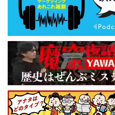
ンスは、キュートでウィットに富んでいた
★
『ブラックフォン2』良心、神、許さ
なたを呼ぶのはどれの声？
★
『テレビの中に入りたい』あの世界へ
世界で、生きたい。
★
『Mr.ノーバディ2』人の家族サービ
は、頭を撃たれて死んじまえ！
★
『RED ROOMS レッドルームズ』 
が好きですか？
★
『カッコウ』マジョリティこそが格好
りを強いる声は何を企んでいる？