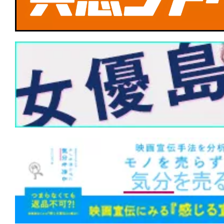
★
『DROP/ドロップ』スマホを持って
★
『フランケンシュタイン』最初の罪は
と」か。「生み出してしまったこと」か
★
『ハウス・オブ・ダイナマイト』神は
創った。だが、人間が世界を滅ぼすのに
らない。
★
『M3GAN ミーガン 2.0』公開中止な
ップグレード”。世界中を恐怖させたあの
は笑いと感動を届ける!?
★
『第10客室の女』影も形もない被害
幻か、それとも幽霊か。
★
『隣人は静かに笑う』闇に手を伸ばせ