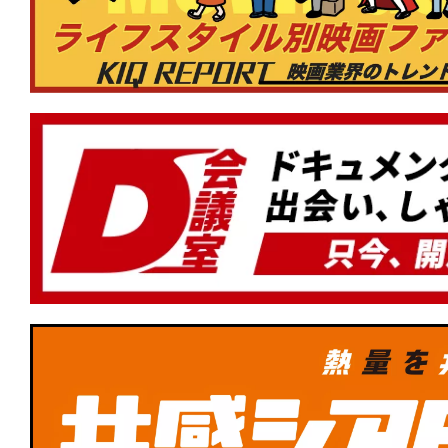
★
『ワン・バトル・アフター・アナザー
から長年の逃走。そして目下の使命は本
ん」!?
★
『顔を捨てた男』Face yourself。
に降りかかるカルマを描くスリリング
★
『ナイブズ・アウト：ウェイク・アッ
ン』その復活は神の御業か、悪魔の仕業
みオリジナル名探偵ミステリー第3弾！
★
『デビルズ・バス』心に巣食うこの憂
術はあるのか。
★
Netflix『イクサガミ』は、岡田准一と
達点──侍デスゲームを支える肉体と矜