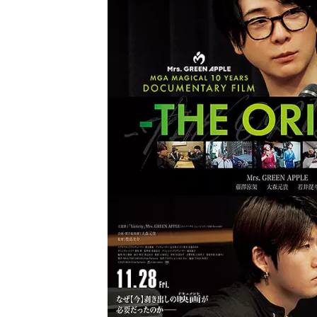
し
ち
ゃ
お
う。