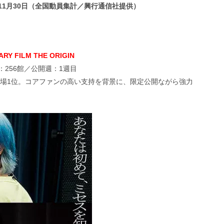
5年11月30日（全国動員集計／興行通信社提供）
RY FILM THE ORIGIN
：256館／公開週：1週目
登場1位。コアファンの高い支持を背景に、限定公開ながら強力