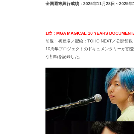
画
全国週末興行成績：2025年11月28日～202
の
ネ
タ
を
1位：MGA MAGICAL 10 YEARS DOCUMENTA
み
ん
前週：初登場／配給：TOHO NEXT／公開館数
な
10周年プロジェクトのドキュメンタリーが初
で
な初動を記録した。
シ
ェ
ア
し
て
一
日
を
ハ
ッ
ピ
ー
に