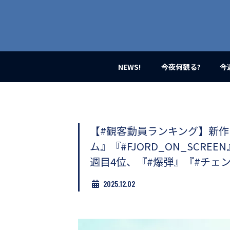
業
界
初、
映
画
バ
イ
NEWS!
今夜何観る?
今
ラ
ル
メ
デ
ィ
ア
【#観客動員ランキング】新作『
登
ム』『#FJORD_ON_SCRE
場！
MOVIE
週目4位、『#爆弾』『#チェ
MARBIE（ム
ー
2025.12.02
ビ
ー
マ
ー