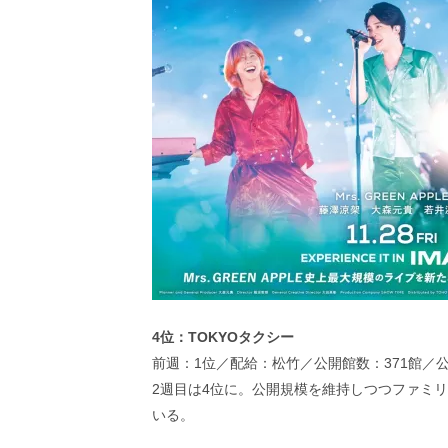
4位：TOKYOタクシー
前週：1位／配給：松竹／公開館数：371館／
2週目は4位に。公開規模を維持しつつファミ
いる。