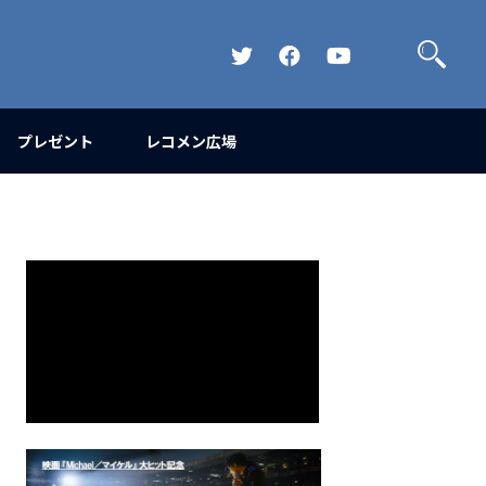
検
索
Official
Official
Official
Twitter
FaceBook
YouTube
Channel
プレゼント
レコメン広場