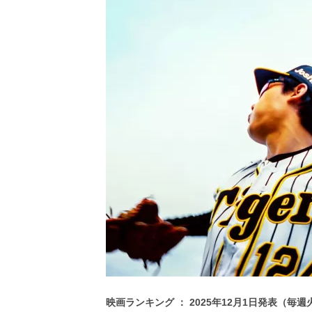
ビ
ー）
は
世
界
中
の
映
画
の
ネ
タ
が
満
載
な
メ
デ
ィ
ア
で
す。
映画ランキング ： 2025年12月1日発表（毎
映