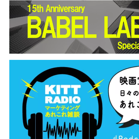
★
【#観客動員ランキング】『プラダを
位奪還！『劇場版 魔法科高校の劣等生 
つじ探偵団』など新作5本がランクイン
★
【#観客動員ランキング】『ザ・スー
ラクシー・ムービー』が初登場1位！『
『響け！ユーフォニアム』新作も上位ラ
★
【#観客動員ランキング】『名探偵コ
の堕天使』がV2達成！新作『人はなぜ
のか』『ONE OK ROCK DETOX』が初
★
【#観客動員ランキング】『名探偵コ
の堕天使』が初登場1位！『映画ドラえも
の海底鬼岩城』はV6ならずも上位キープ