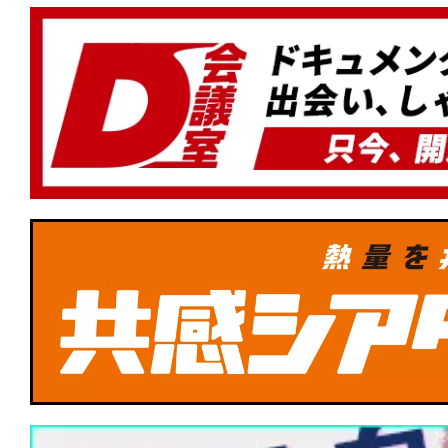
ル・ファミリー』もランクイン！
★
【#観客動員ランキング】『#ほどな
初登場1位！『#銀河特急ミルキー☆サブ
劇場行き』『#BEtheONE START BEYON
涼宮ハルヒの消失』もランクイン！
★
【#観客動員ランキング】『#ズートピ
1位！新作『#MERCY マーシー AI裁判
イツ・アット・フレディーズ2』が初登
★
【#観客動員ランキング】『#ズートピ
1位！新作『#ウォーフェア 戦地最前線』
場版』『#28年後 白骨の神殿』がランク
★
【#観客動員ランキング】『#ズートピ