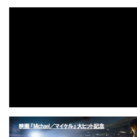
★
【#観客動員ランキング】『トイ・スト
を達成！上位陣が順位をキープする中、
オ』『コナン』が驚異のトップ10返り
★
【#観客動員ランキング】『トイ・ス
登場首位を獲得！『Michael マイケル
『口に関するアンケート』など新作3本
★
【#観客動員ランキング】『Michael
連続首位をキープ！『スーパーガール』
ロロ軍曹』『それいけ！アンパンマン』
ランクイン！
★
【#観客動員ランキング】『Michael
連続首位！『黒牢城』『免許返納!?』に