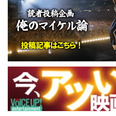
急便（1989）』特別上映など新作3本が
★
【#観客動員ランキング】『Michael
場首位を獲得！『映画 おそ松さん』『ブル
マ』など新作4本がランクイン！
★
【#観客動員ランキング】『スター・
ロリアン・アンド・グローグー』がV2
の羊』『劇場版モノノ怪 第三章 蛇神』
ンクイン！
★
【#観客動員ランキング】『スター・
ロリアン・アンド・グローグー』が初登
『名無し』『SUPER BEAVER LIVE & DO
地』など新作3本がランクイン！