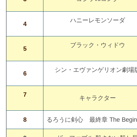
の
映
ハニーレモンソーダ
4
画
の
ネ
ブラック・ウィドウ
5
タ
が
シン・エヴァンゲリオン劇場
満
6
載
な
7
メ
キャラクター
デ
ィ
8
るろうに剣心 最終章 The Beginn
ア
で