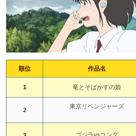
ア
登
場！
MOVIE
MARBIE（ム
ー
ビ
ー
順位
作品名
マ
ー
1
竜とそばかすの姫
ビ
ー）
東京リベンジャーズ
は
2
世
界
ゴジラvsコング
中
3