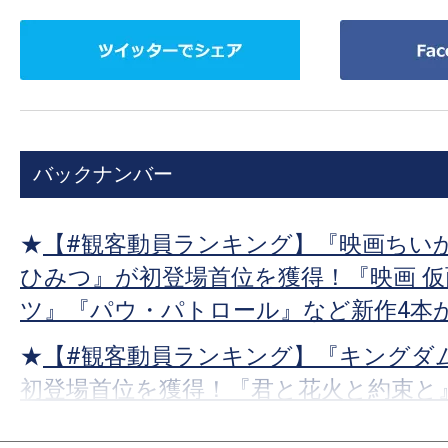
ツ
Facebook
イ
で
ッ
シ
タ
ェ
ー
ア
バックナンバー
で
シ
ェ
★
【#観客動員ランキング】『映画ちいか
ア
ひみつ』が初登場首位を獲得！『映画 
ツ』『パウ・パトロール』など新作4本
★
【#観客動員ランキング】『キングダム
初登場首位を獲得！『君と花火と約束と
ョン 災愛』など新作3本がランクイン！