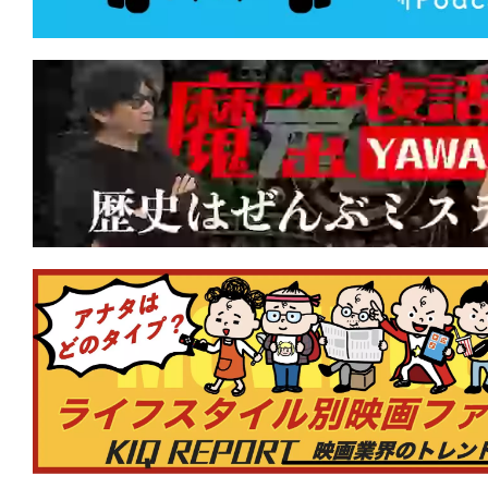
★
【#観客動員ランキング】『映画ドラえ
太の海底鬼岩城』がV5達成！新作『鬼の
んとつ町のプペル 約束の時計台』が初
★
【#観客動員ランキング】『映画ドラえ
太の海底鬼岩城』がV3達成！新作『私
時』『ゴールデンカムイ 網走監獄襲撃
クイン！
★
【#観客動員ランキング】『映画ドラえ
太の海底鬼岩城』が2週連続1位！新作『
の約束』『スペシャルズ』が初登場ラン
★
【#観客動員ランキング】『#映画ドラ
太の海底鬼岩城』初登場1位！『#転生
った件 蒼海の涙編』『#木挽町のあだ討