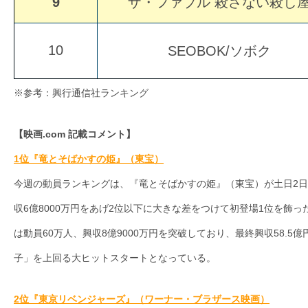
9
ザ・ファブル 殺さない殺し
す。
映
画
10
SEOBOK/ソボク
の
ネ
※参考：興行通信社ランキング
タ
を
【映画.com 記載コメント】
み
1位
『竜とそばかすの姫』（東宝）
ん
今週の動員ランキングは、『竜とそばかすの姫』（東宝）が土日2日間
な
で
収6億8000万円をあげ2位以下に大きな差をつけて初登場1位を飾っ
シ
は動員60万人、興収8億9000万円を突破しており、最終興収58.5
ェ
子」を上回る大ヒットスタートとなっている。
ア
し
2位『東京リベンジャーズ』（ワーナー・ブラザース映画）