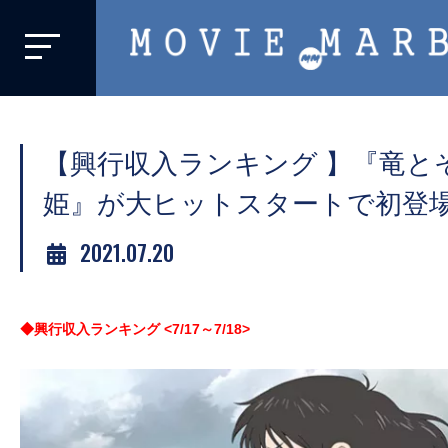
MOVIE
MARBIE
業
界
【興行収入ランキング 】『竜と
初、
映
姫』が大ヒットスタートで初登場
画
2021.07.20
バ
イ
ラ
◆興行収入ランキング <7/17
～7/18>
ル
メ
デ
ィ