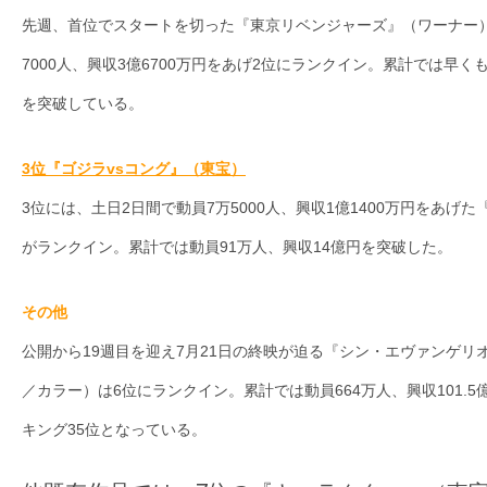
て
先週、首位でスタートを切った『東京リベンジャーズ』（ワーナー）
一
日
7000人、興収3億6700万円をあげ2位にランクイン。累計では早くも
を
を突破している。
ハ
ッ
3位『ゴジラvsコング』（東宝）
ピ
3位には、土日2日間で動員7万5000人、興収1億1400万円をあげ
ー
がランクイン。累計では動員91万人、興収14億円を突破した。
に
し
ち
その他
ゃ
公開から19週目を迎え7月21日の終映が迫る『シン・エヴァンゲリオ
お
／カラー）は6位にランクイン。累計では動員664万人、興収101.
う。
キング35位となっている。