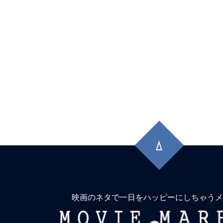
マンティックキラー』『#エヴァ破』も
ン！
★
【#観客動員ランキング】『#ズートピ
位！『#栄光のバックホーム』2位キープ
ーマンレゼ篇』は大幅ランクアップ。『#
ー』『#爆弾』など既存勢も粘る
★
【#観客動員ランキング】新作『#MGA_
先
『#栄光のバックホーム』『#FJORD_ON_
頭
TOP3を独占！『#TOKYOタクシー』は2
に
弾』『#チェンソーマンレゼ篇』も粘り
戻
る
★
【#観客動員ランキング】【#観客動
映画のネタで一日をハッピーにしちゃうメ
『#TOKYOタクシー』が初登場1位！『
MOVIE