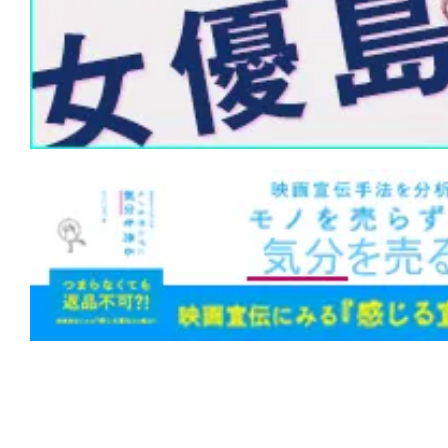
1位！『#緊急取調室 THE FINAL』が3
ーキングマン』『#エヴァQ』『#五十
旅』も初登場！
★
【#観客動員ランキング】『#ズートピ
1位！『#映画ラストマン FIRST LOVE
作『#ワーキングマン』もトップ10入り
★
【#観客動員ランキング】『#ズートピ
1位！新作『#アバター ファイヤー・ア
『#新解釈・幕末伝』が初登場、年末興
う
★
【#観客動員ランキング】『#ズートピ
1位！『#バックトゥザフューチャー』初