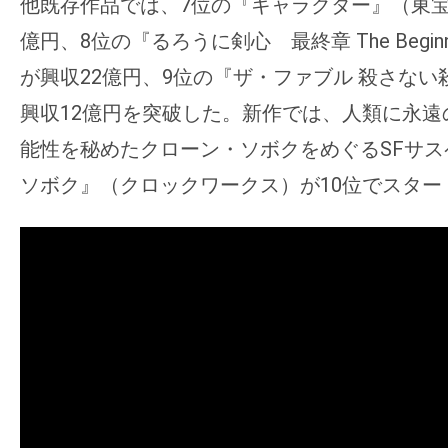
他既存作品では、7位の『キャラクター』（東宝
億円、8位の『るろうに剣心 最終章 The Begin
が興収22億円、9位の『ザ・ファブル 殺さな
興収12億円を突破した。新作では、人類に永遠
能性を秘めたクローン・ソボクをめぐるSFサスペ
ソボク』（クロックワークス）が10位でスター