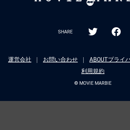
目で2位に浮上、『#果てしなきスカーレ
MARBIE
＆『#国宝』『#チェンソーマン レゼ篇
ン勢も健在
★
【#観客動員ランキング】『#チェンソ
SHARE
篇』が9週目で首位奪還！『#呪術廻戦 渋
版×死滅回游 先行上映』は2位、『#平場
運営会社
お問い合わせ
ABOUT
プライ
ンゲリヲン新劇場版序』『#港のひかり
TOP10入り
利用規約
© MOVIE MARBIE
★
【#観客動員ランキング】『#呪術廻戦
集版×死滅回游 先行上映』が初登場1位
バッドランド』＆『#羅小黒戦記2』もTO
チェンソーマン レゼ篇』は8週目で4位
★
【#観客動員ランキング】『#チェンソ