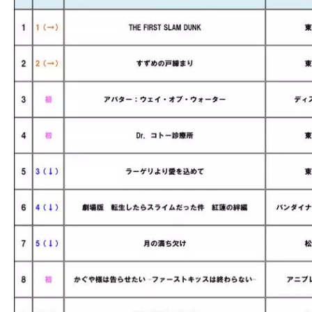
の
映
画
の
ネ
タ
が
満
載
な
メ
デ
ィ
ア
で