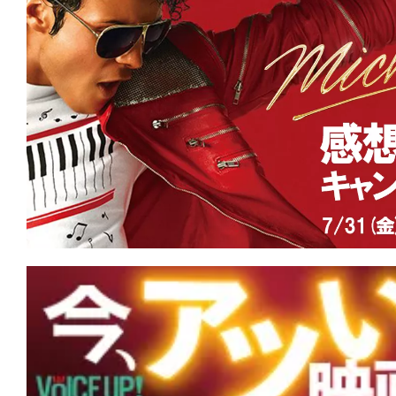
連続首位！『黒牢城』『免許返納!?』に
急便（1989）』特別上映など新作3本が
★
【#観客動員ランキング】『Michael
場首位を獲得！『映画 おそ松さん』『ブル
マ』など新作4本がランクイン！
★
【#観客動員ランキング】『スター・
ロリアン・アンド・グローグー』がV2
の羊』『劇場版モノノ怪 第三章 蛇神』
ンクイン！
★
【#観客動員ランキング】『スター・
ロリアン・アンド・グローグー』が初登
『名無し』『SUPER BEAVER LIVE & DO
地』など新作3本がランクイン！