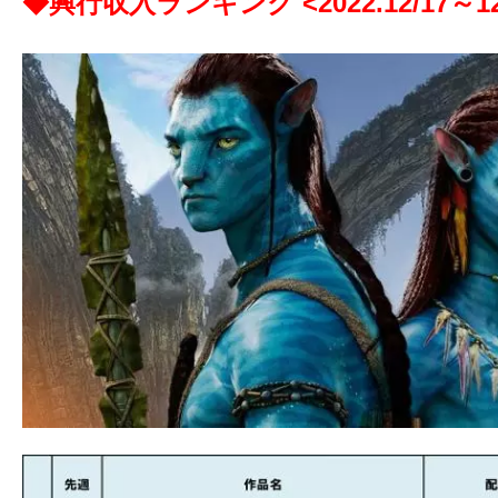
◆興行収入ランキング <2022.12/17
～12
ア
登
場！
MOVIE
MARBIE（ム
ー
ビ
ー
マ
ー
ビ
ー）
は
世
界
中