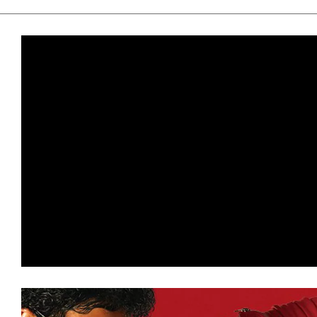
ョン 災愛』など新作3本がランクイン！
★
【#観客動員ランキング】『トイ・スト
を達成！上位陣が順位をキープする中、
オ』『コナン』が驚異のトップ10返り
★
【#観客動員ランキング】『トイ・ス
登場首位を獲得！『Michael マイケル
『口に関するアンケート』など新作3本
★
【#観客動員ランキング】『Michael
連続首位をキープ！『スーパーガール』
ロロ軍曹』『それいけ！アンパンマン』
ランクイン！
★
【#観客動員ランキング】『Michael