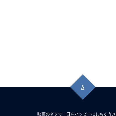
1位！『#バックトゥザフューチャー』初
マンティックキラー』『#エヴァ破』も
ン！
★
【#観客動員ランキング】『#ズートピ
位！『#栄光のバックホーム』2位キープ
ーマンレゼ篇』は大幅ランクアップ。『#
ー』『#爆弾』など既存勢も粘る
★
【#観客動員ランキング】新作『#MGA_
『#栄光のバックホーム』『#FJORD_ON_
先
頭
TOP3を独占！『#TOKYOタクシー』は2
に
弾』『#チェンソーマンレゼ篇』も粘り
戻
★
【#観客動員ランキング】【#観客動
る
『#TOKYOタクシー』が初登場1位！『
映画のネタで一日をハッピーにしちゃうメ