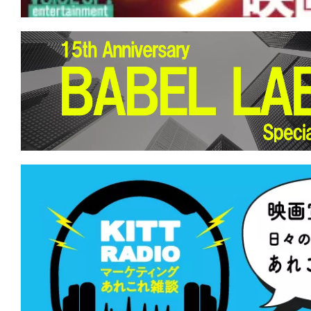
★
【#観客動員ランキング】『プラダを
位奪還！『劇場版 魔法科高校の劣等生 
つじ探偵団』など新作5本がランクイン
★
【#観客動員ランキング】『ザ・スー
ラクシー・ムービー』が初登場1位！『
『響け！ユーフォニアム』新作も上位ラ
★
【#観客動員ランキング】『名探偵コ
の堕天使』がV2達成！新作『人はなぜ
のか』『ONE OK ROCK DETOX』が初
★
【#観客動員ランキング】『名探偵コ
の堕天使』が初登場1位！『映画ドラえも
の海底鬼岩城』はV6ならずも上位キープ