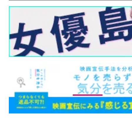
★
【#観客動員ランキング】『#ズートピ
1位！『#緊急取調室 THE FINAL』が3
ーキングマン』『#エヴァQ』『#五十
旅』も初登場！
★
【#観客動員ランキング】『#ズートピ
1位！『#映画ラストマン FIRST LOVE
作『#ワーキングマン』もトップ10入り
★
【#観客動員ランキング】『#ズートピ
1位！新作『#アバター ファイヤー・ア
『#新解釈・幕末伝』が初登場、年末興
う
★
【#観客動員ランキング】『#ズートピ