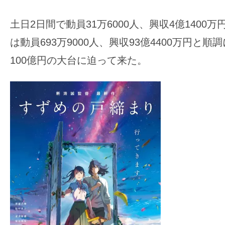
土日2日間で動員31万6000人、興収4億1400
は動員693万9000人、興収93億4400万円と
100億円の大台に迫って来た。