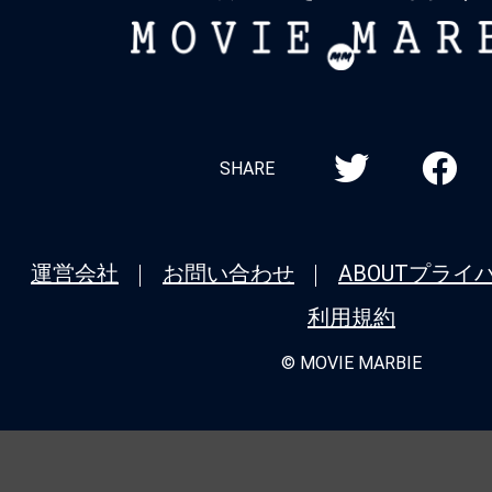
目で2位に浮上、『#果てしなきスカーレ
MOVIE
＆『#国宝』『#チェンソーマン レゼ篇
MARBIE
ン勢も健在
★
【#観客動員ランキング】『#チェンソ
SHARE
篇』が9週目で首位奪還！『#呪術廻戦 渋
版×死滅回游 先行上映』は2位、『#平場
ンゲリヲン新劇場版序』『#港のひかり
運営会社
お問い合わせ
ABOUT
プライ
TOP10入り
利用規約
★
【#観客動員ランキング】『#呪術廻戦
© MOVIE MARBIE
集版×死滅回游 先行上映』が初登場1位
バッドランド』＆『#羅小黒戦記2』もTO
チェンソーマン レゼ篇』は8週目で4位