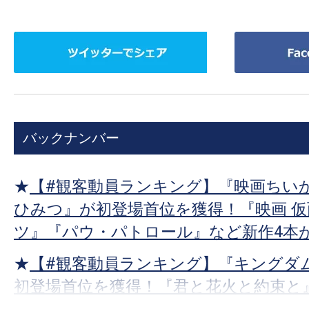
ツ
Facebook
イ
で
ッ
シ
タ
ェ
ー
ア
バックナンバー
で
シ
ェ
★
【#観客動員ランキング】『映画ちいか
ア
ひみつ』が初登場首位を獲得！『映画 
ツ』『パウ・パトロール』など新作4本
★
【#観客動員ランキング】『キングダム
初登場首位を獲得！『君と花火と約束と