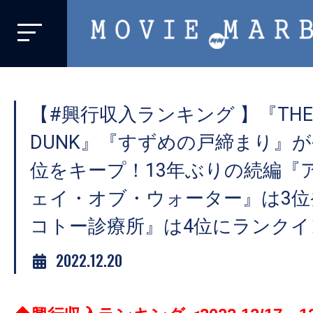
MOVIE
MARBIE
業
界
【#興行収入ランキング 】『THE FI
初、
映
DUNK』『すずめの戸締まり』が
画
位をキープ！13年ぶりの続編『
バ
ェイ・オブ・ウォーター』は3位
イ
ラ
コトー診療所』は4位にランクイ
ル
2022.12.20
メ
デ
ィ