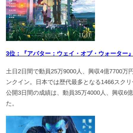
3位：『アバター：ウェイ・オブ・ウォーター
土日2日間で動員25万9000人、興収4億7700
ンクイン。日本では歴代最多となる1466スク
公開3日間の成績は、動員35万4000人、興収6億
た。