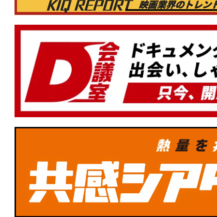
った件 蒼海の涙編』『#木挽町のあだ討
ル・ファミリー』もランクイン！
★
【#観客動員ランキング】『#ほどな
初登場1位！『#銀河特急ミルキー☆サブ
劇場行き』『#BEtheONE START BEYON
涼宮ハルヒの消失』もランクイン！
★
【#観客動員ランキング】『#ズートピ
1位！新作『#MERCY マーシー AI裁判
イツ・アット・フレディーズ2』が初登
★
【#観客動員ランキング】『#ズートピ
1位！新作『#ウォーフェア 戦地最前線』
場版』『#28年後 白骨の神殿』がランク