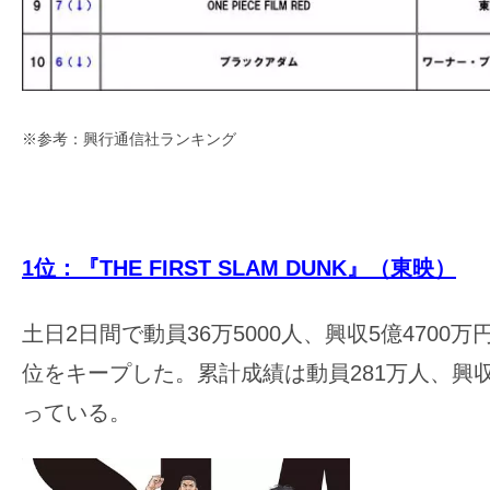
す。
映
画
の
ネ
※参考：興行通信社ランキング
タ
を
み
ん
1位：『THE FIRST SLAM DUNK』（東映）
な
で
土日2日間で動員36万5000人、興収5億4700
シ
位をキープした。累計成績は動員281万人、興収4
ェ
っている。
ア
し