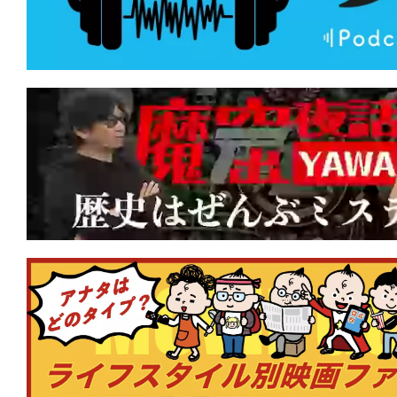
★
【#観客動員ランキング】『映画ドラえ
太の海底鬼岩城』がV5達成！新作『鬼の
んとつ町のプペル 約束の時計台』が初
★
【#観客動員ランキング】『映画ドラえ
太の海底鬼岩城』がV3達成！新作『私
時』『ゴールデンカムイ 網走監獄襲撃
クイン！
★
【#観客動員ランキング】『映画ドラえ
太の海底鬼岩城』が2週連続1位！新作『
の約束』『スペシャルズ』が初登場ラン
★
【#観客動員ランキング】『#映画ドラ
太の海底鬼岩城』初登場1位！『#転生