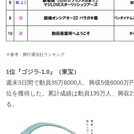
す。
映
画
の
ネ
タ
※参考：興行通信社ランキング
を
み
1位『ゴジラ-1.0』（東宝）
ん
な
週末3日間で動員35万6000人、興収5億6000
で
位を獲得した。累計成績は動員135万人、興収2
シ
る。
ェ
ア
し