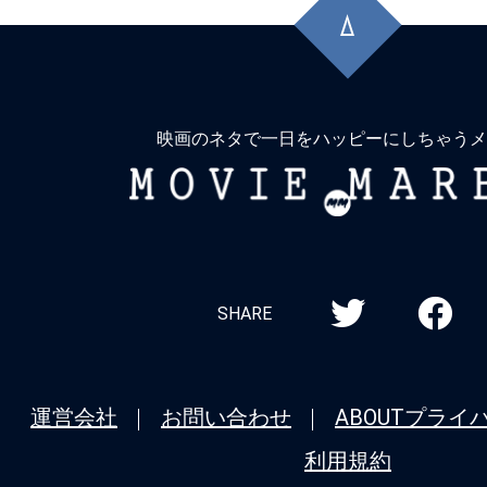
『#栄光のバックホーム』『#FJORD_ON_
頭
TOP3を独占！『#TOKYOタクシー』は2
に
弾』『#チェンソーマンレゼ篇』も粘り
戻
る
★
【#観客動員ランキング】【#観客動
映画のネタで一日をハッピーにしちゃうメ
『#TOKYOタクシー』が初登場1位！『
MOVIE
目で2位に浮上、『#果てしなきスカーレ
MARBIE
＆『#国宝』『#チェンソーマン レゼ篇
ン勢も健在
★
【#観客動員ランキング】『#チェンソ
SHARE
篇』が9週目で首位奪還！『#呪術廻戦 渋
版×死滅回游 先行上映』は2位、『#平場
運営会社
お問い合わせ
ABOUT
プライ
ンゲリヲン新劇場版序』『#港のひかり
TOP10入り
利用規約