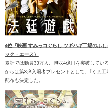
4位
『映画 すみっコぐらし ツギハギ工場のふ
ック・エース）
累計では動員33万人、興収4億円を突破している
からは第3弾入場者プレゼントとして、｢くま工
配布も決定した。