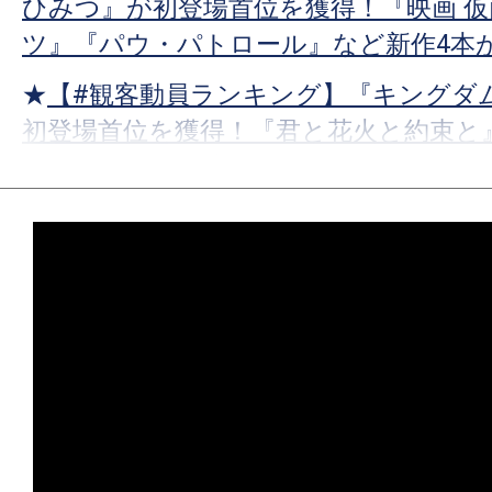
ひみつ』が初登場首位を獲得！『映画 
ツ』『パウ・パトロール』など新作4本
★
【#観客動員ランキング】『キングダム
初登場首位を獲得！『君と花火と約束と
ョン 災愛』など新作3本がランクイン！
★
【#観客動員ランキング】『トイ・スト
を達成！上位陣が順位をキープする中、
オ』『コナン』が驚異のトップ10返り
★
【#観客動員ランキング】『トイ・ス
登場首位を獲得！『Michael マイケル
『口に関するアンケート』など新作3本
★
【#観客動員ランキング】『Michael