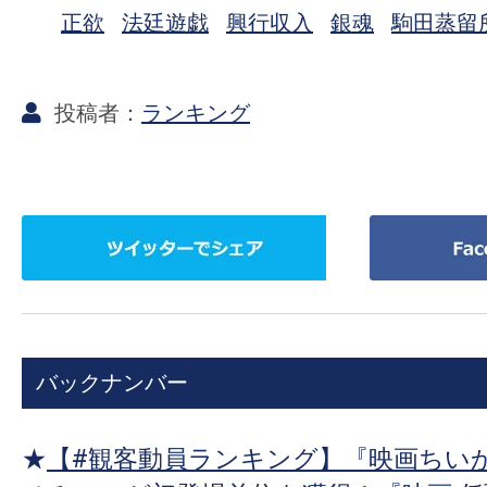
正欲
法廷遊戯
興行収入
銀魂
駒田蒸留
ランキング
ツ
Facebook
イ
で
ッ
シ
タ
ェ
ー
ア
バックナンバー
で
シ
ェ
★
【#観客動員ランキング】『映画ちいか
ア