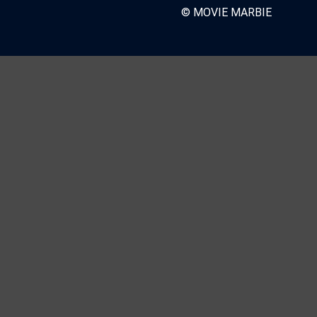
© MOVIE MARBIE
★
【#観客動員ランキング】『#呪術廻戦
集版×死滅回游 先行上映』が初登場1位
バッドランド』＆『#羅小黒戦記2』もTO
チェンソーマン レゼ篇』は8週目で4位
★
【#観客動員ランキング】『#チェンソ
篇』が7週連続1位！『#爆弾』『#てっ
なたがいる』『#すみっコぐらし』『#
か新作が続々トップ10入り！
★
【#観客動員ランキング】『#チェンソ
篇』が6週連続1位！『もののけ姫』『
リオン劇場版』『ゾンビランドサガ』『
が初登場で上位に食い込む！