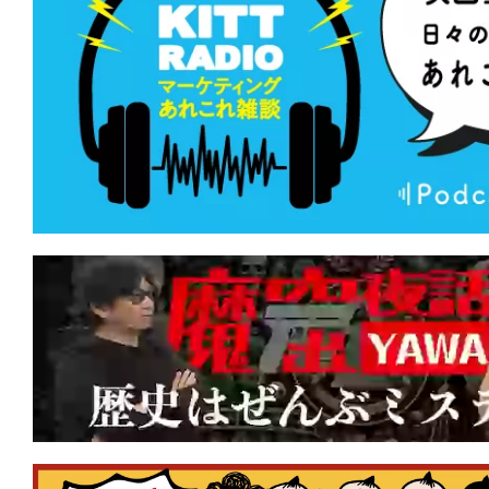
のか』『ONE OK ROCK DETOX』が初
★
【#観客動員ランキング】『名探偵コ
の堕天使』が初登場1位！『映画ドラえも
の海底鬼岩城』はV6ならずも上位キープ
★
【#観客動員ランキング】『映画ドラえ
太の海底鬼岩城』がV5達成！新作『鬼の
んとつ町のプペル 約束の時計台』が初
★
【#観客動員ランキング】『映画ドラえ
太の海底鬼岩城』がV3達成！新作『私
時』『ゴールデンカムイ 網走監獄襲撃
クイン！
★
【#観客動員ランキング】『映画ドラえ