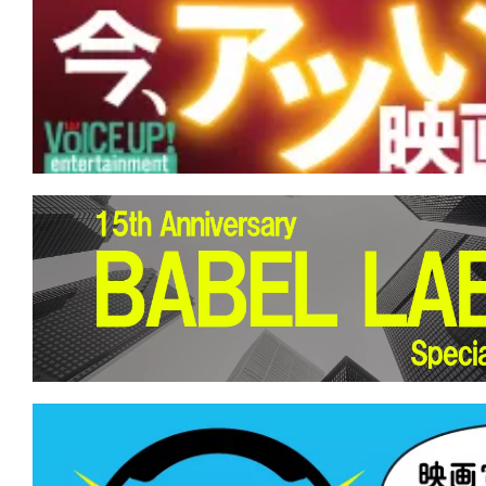
★
【#観客動員ランキング】『スター・
ロリアン・アンド・グローグー』が初登
『名無し』『SUPER BEAVER LIVE & DO
地』など新作3本がランクイン！
★
【#観客動員ランキング】『プラダを
位奪還！『劇場版 魔法科高校の劣等生 
つじ探偵団』など新作5本がランクイン
★
【#観客動員ランキング】『ザ・スー
ラクシー・ムービー』が初登場1位！『
『響け！ユーフォニアム』新作も上位ラ
★
【#観客動員ランキング】『名探偵コ
の堕天使』がV2達成！新作『人はなぜ