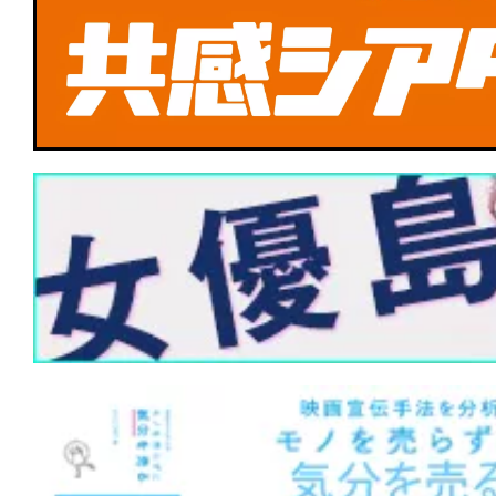
イツ・アット・フレディーズ2』が初登
★
【#観客動員ランキング】『#ズートピ
1位！新作『#ウォーフェア 戦地最前線』
場版』『#28年後 白骨の神殿』がランク
★
【#観客動員ランキング】『#ズートピ
1位！『#緊急取調室 THE FINAL』が3
ーキングマン』『#エヴァQ』『#五十
旅』も初登場！
★
【#観客動員ランキング】『#ズートピ
1位！『#映画ラストマン FIRST LOVE
作『#ワーキングマン』もトップ10入り
★
【#観客動員ランキング】『#ズートピ