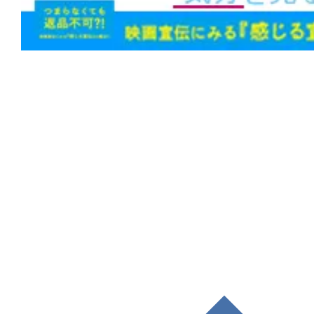
1位！新作『#アバター ファイヤー・ア
『#新解釈・幕末伝』が初登場、年末興
う
★
【#観客動員ランキング】『#ズートピ
1位！『#バックトゥザフューチャー』初
マンティックキラー』『#エヴァ破』も
ン！
★
【#観客動員ランキング】『#ズートピ
位！『#栄光のバックホーム』2位キープ
ーマンレゼ篇』は大幅ランクアップ。『#
ー』『#爆弾』など既存勢も粘る
★
【#観客動員ランキング】新作『#MGA_
先