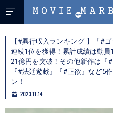
MOVIE
MARBIE
業
界
【#興行収入ランキング 】『#ゴジ
初、
映
連続1位を獲得！累計成績は動員1
画
21億円を突破！その他新作は『
バ
『#法廷遊戯』『#正欲』など5
イ
ラ
ン！
ル
2023.11.14
メ
デ
ィ