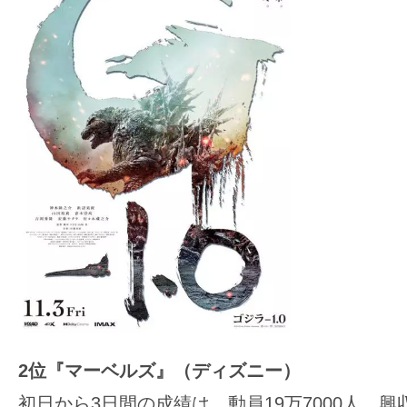
て
一
日
を
ハ
ッ
ピ
ー
に
し
ち
ゃ
お
う。
2位『マーベルズ』（ディズニー）
初日から3日間の成績は、動員19万7000人、興収