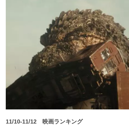
ア
登
場！
MOVIE
MARBIE（ム
ー
ビ
ー
マ
ー
ビ
ー）
は
世
界
11/10-11/12 映画ランキング
中