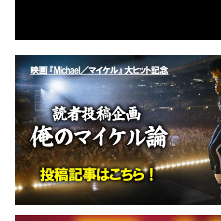
連続首位をキープ！『スーパーガール』
ロロ軍曹』『それいけ！アンパンマン』
ランクイン！
★
【#観客動員ランキング】『Michael
連続首位！『黒牢城』『免許返納!?』に
急便（1989）』特別上映など新作3本が
★
【#観客動員ランキング】『Michael
場首位を獲得！『映画 おそ松さん』『ブル
マ』など新作4本がランクイン！
★
【#観客動員ランキング】『スター・
ロリアン・アンド・グローグー』がV2
の羊』『劇場版モノノ怪 第三章 蛇神』
ンクイン！