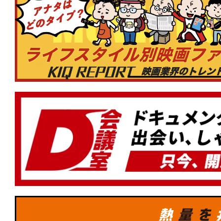
太の海底鬼岩城』が2週連続1位！新作『
の約束』『スペシャルズ』が初登場ラン
★
【#観客動員ランキング】『#映画ドラ
太の海底鬼岩城』初登場1位！『#転生
った件 蒼海の涙編』『#木挽町のあだ討
ル・ファミリー』もランクイン！
★
【#観客動員ランキング】『#ほどな
初登場1位！『#銀河特急ミルキー☆サブ
劇場行き』『#BEtheONE START BEYON
涼宮ハルヒの消失』もランクイン！
★
【#観客動員ランキング】『#ズートピ
1位！新作『#MERCY マーシー AI裁判