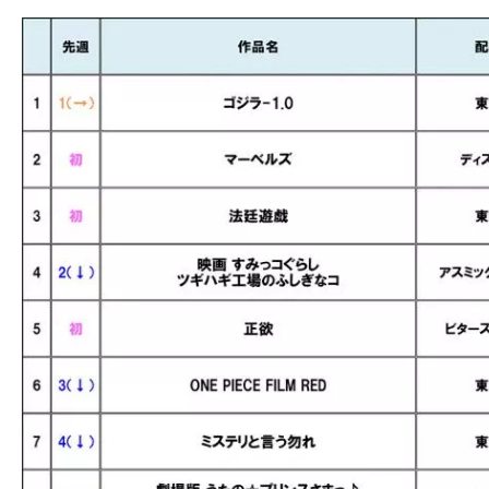
の
映
画
の
ネ
タ
が
満
載
な
メ
デ
ィ
ア
で