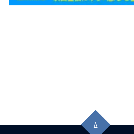
う
★
【#観客動員ランキング】『#ズートピ
1位！『#バックトゥザフューチャー』初
マンティックキラー』『#エヴァ破』も
ン！
★
【#観客動員ランキング】『#ズートピ
位！『#栄光のバックホーム』2位キープ
ーマンレゼ篇』は大幅ランクアップ。『#
ー』『#爆弾』など既存勢も粘る
★
【#観客動員ランキング】新作『#MGA_
先
『#栄光のバックホーム』『#FJORD_ON_
頭
TOP3を独占！『#TOKYOタクシー』は2
に