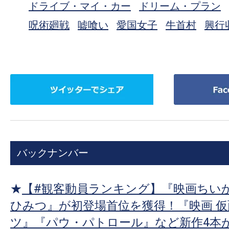
ドライブ・マイ・カー
ドリーム・プラン
呪術廻戦
嘘喰い
愛国女子
牛首村
興行
ツ
Facebook
イ
で
ッ
シ
タ
ェ
ー
ア
バックナンバー
で
シ
ェ
★
【#観客動員ランキング】『映画ちいか
ア
ひみつ』が初登場首位を獲得！『映画 
ツ』『パウ・パトロール』など新作4本