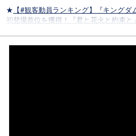
★
【#観客動員ランキング】『キングダム
初登場首位を獲得！『君と花火と約束と
ョン 災愛』など新作3本がランクイン！
★
【#観客動員ランキング】『トイ・スト
を達成！上位陣が順位をキープする中、
オ』『コナン』が驚異のトップ10返り
★
【#観客動員ランキング】『トイ・ス
登場首位を獲得！『Michael マイケル
『口に関するアンケート』など新作3本
★
【#観客動員ランキング】『Michael
連続首位をキープ！『スーパーガール』
ロロ軍曹』『それいけ！アンパンマン』