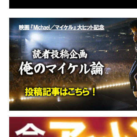
ランクイン！
★
【#観客動員ランキング】『Michael
連続首位！『黒牢城』『免許返納!?』に
急便（1989）』特別上映など新作3本が
★
【#観客動員ランキング】『Michael
場首位を獲得！『映画 おそ松さん』『ブル
マ』など新作4本がランクイン！
★
【#観客動員ランキング】『スター・
ロリアン・アンド・グローグー』がV2
の羊』『劇場版モノノ怪 第三章 蛇神』
ンクイン！
★
【#観客動員ランキング】『スター・