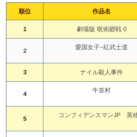
の
順位
作品名
映
画
1
劇場版 呪術廻戦 0
の
ネ
愛国女子−紅武士道
2
タ
が
満
3
ナイル殺人事件
載
な
牛首村
4
メ
デ
ィ
コンフィデンスマンJP 英
5
ア
で