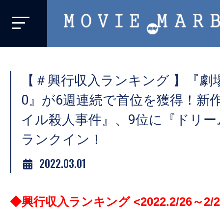
MOVIE
MARBIE
業
界
【＃興行収入ランキング 】『劇
初、
映
0』が6週連続で首位を獲得！新
画
イル殺人事件』、9位に『ドリー
バ
ランクイン！
イ
ラ
2022.03.01
ル
メ
デ
◆興行収入ランキング <2022.2/26
～2/2
ィ