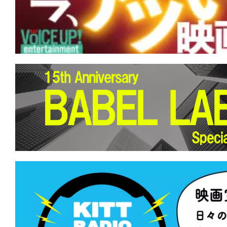
ロリアン・アンド・グローグー』が初登
『名無し』『SUPER BEAVER LIVE & DO
地』など新作3本がランクイン！
★
【#観客動員ランキング】『プラダを
位奪還！『劇場版 魔法科高校の劣等生 
つじ探偵団』など新作5本がランクイン
★
【#観客動員ランキング】『ザ・スー
ラクシー・ムービー』が初登場1位！『
『響け！ユーフォニアム』新作も上位ラ
★
【#観客動員ランキング】『名探偵コ
の堕天使』がV2達成！新作『人はなぜ
のか』『ONE OK ROCK DETOX』が初