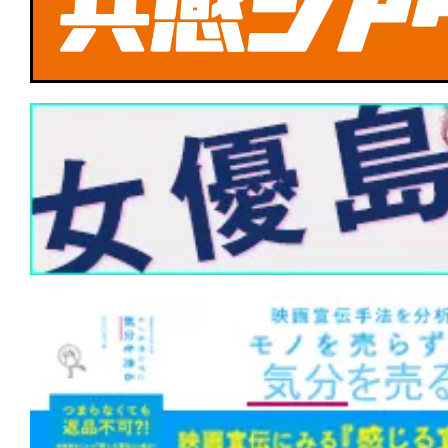
★
【#観客動員ランキング】『#ズートピ
1位！新作『#ウォーフェア 戦地最前線』
場版』『#28年後 白骨の神殿』がランク
★
【#観客動員ランキング】『#ズートピ
1位！『#緊急取調室 THE FINAL』が3
ーキングマン』『#エヴァQ』『#五十
旅』も初登場！
★
【#観客動員ランキング】『#ズートピ
1位！『#映画ラストマン FIRST LOVE
作『#ワーキングマン』もトップ10入り
★
【#観客動員ランキング】『#ズートピ
1位！新作『#アバター ファイヤー・ア
『#新解釈・幕末伝』が初登場、年末興