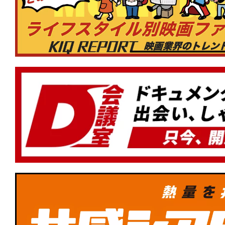
の約束』『スペシャルズ』が初登場ラン
★
【#観客動員ランキング】『#映画ドラ
太の海底鬼岩城』初登場1位！『#転生
った件 蒼海の涙編』『#木挽町のあだ討
ル・ファミリー』もランクイン！
★
【#観客動員ランキング】『#ほどな
初登場1位！『#銀河特急ミルキー☆サブ
劇場行き』『#BEtheONE START BEYON
涼宮ハルヒの消失』もランクイン！
★
【#観客動員ランキング】『#ズートピ
1位！新作『#MERCY マーシー AI裁判
イツ・アット・フレディーズ2』が初登