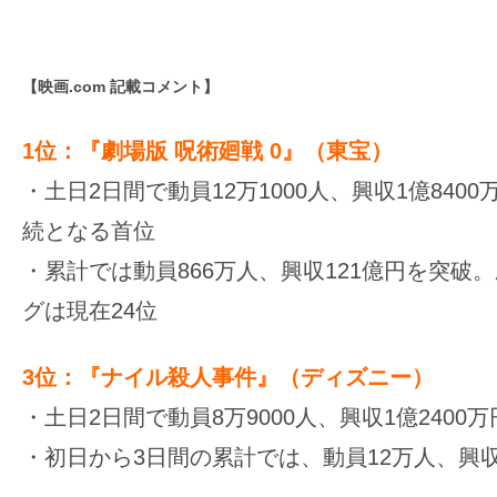
て
一
日
【映画.com 記載コメント】
を
ハ
1位：『劇場版 呪術廻戦 0』（東宝）
ッ
・土日2日間で動員12万1000人、興収1億840
ピ
ー
続となる首位
に
・累計では動員866万人、興収121億円を突破
し
グは現在24位
ち
ゃ
3位：『ナイル殺人事件』（ディズニー）
お
・土日2日間で動員8万9000人、興収1億2400万
う。
・初日から3日間の累計では、動員12万人、興収1