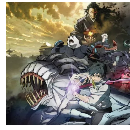
ア
登
場！
MOVIE
MARBIE（ム
ー
ビ
ー
マ
ー
ビ
ー）
は
世
界
中