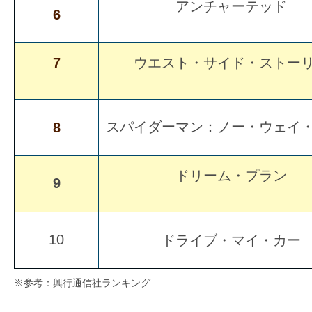
アンチャーテッド
す。
6
映
画
7
ウエスト・サイド・ストー
の
ネ
タ
スパイダーマン：ノー・ウェイ
8
を
み
ん
ドリーム・プラン
9
な
で
シ
10
ドライブ・マイ・カー
ェ
ア
※参考：興行通信社ランキング
し