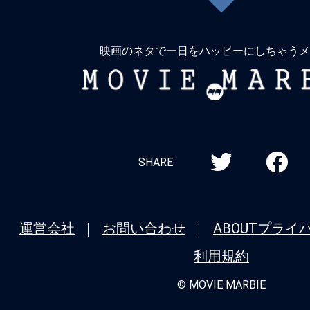
弾』『#チェンソーマンレゼ篇』も粘り
戻
る
★
【#観客動員ランキング】【#観客動
映画のネタで一日をハッピーにしちゃうメ
『#TOKYOタクシー』が初登場1位！『
MOVIE
目で2位に浮上、『#果てしなきスカーレ
MARBIE
＆『#国宝』『#チェンソーマン レゼ篇
ン勢も健在
★
【#観客動員ランキング】『#チェンソ
SHARE
篇』が9週目で首位奪還！『#呪術廻戦 渋
版×死滅回游 先行上映』は2位、『#平場
運営会社
お問い合わせ
ABOUT
プライ
ンゲリヲン新劇場版序』『#港のひかり
TOP10入り
利用規約
© MOVIE MARBIE
★
【#観客動員ランキング】『#呪術廻戦