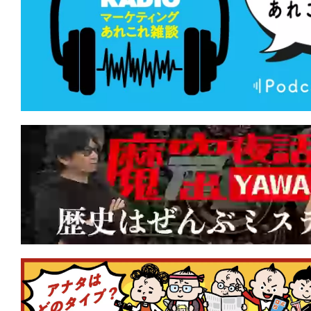
★
【#観客動員ランキング】『名探偵コ
の堕天使』が初登場1位！『映画ドラえも
の海底鬼岩城』はV6ならずも上位キープ
★
【#観客動員ランキング】『映画ドラえ
太の海底鬼岩城』がV5達成！新作『鬼の
んとつ町のプペル 約束の時計台』が初
★
【#観客動員ランキング】『映画ドラえ
太の海底鬼岩城』がV3達成！新作『私
時』『ゴールデンカムイ 網走監獄襲撃
クイン！
★
【#観客動員ランキング】『映画ドラえ
太の海底鬼岩城』が2週連続1位！新作『