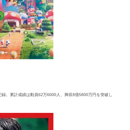
記録。累計成績は動員62万6000人、興収8億5800万円を突破し