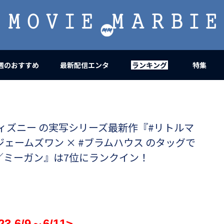
MOVIE
MARBIE
週のおすすめ
最新配信エンタ
ランキング
特集
ディズニー の実写シリーズ最新作『#リトルマ
ェームズワン × #ブラムハウス のタッグで
N／ミーガン』は7位にランクイン！
.6/9
～6/11>