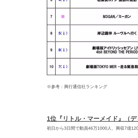
し
ち
ゃ
お
う。
※参考：興行通信社ランキング
1位『リトル・マーメイド』（デ
初日から3日間で動員46万1000人、興収7億1