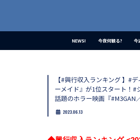
業
界
初、
映
画
バ
イ
NEWS!
今夜何観る?
今
ラ
ル
メ
デ
ィ
ア
【#興行収入ランキング 】#
登
ーメイド』が1位スタート！#ジ
場！
MOVIE
話題のホラー映画『#M3GA
MARBIE（ム
ー
2023.06.13
ビ
ー
マ
ー
◆興行収入ランキング <2023