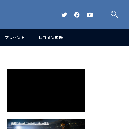
検
索
Official
Official
Official
Twitter
FaceBook
YouTube
Channel
プレゼント
レコメン広場