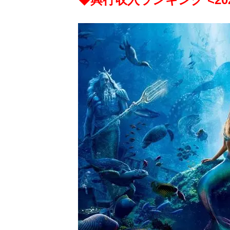
ビ
ー）
は
世
界
中
の
映
画
の
ネ
タ
が
満
載
な
メ
デ
ィ
ア
で
す。
映