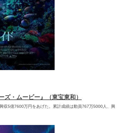
ーズ・ムービー』（東宝東和）
興収5億7600万円をあげた。累計成績は動員767万5000人、興