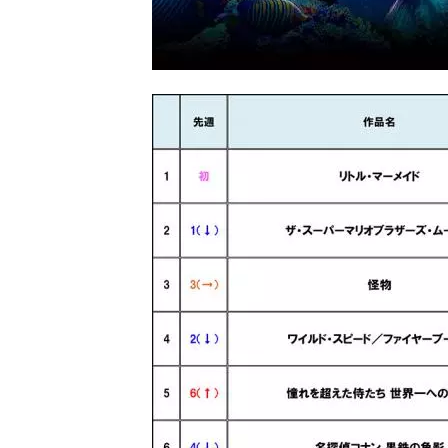
画
の
ネ
タ
を
み
ん
な
で
シ
ェ
ア
し
て
一
日
を
ハ
ッ
ピ
ー
に