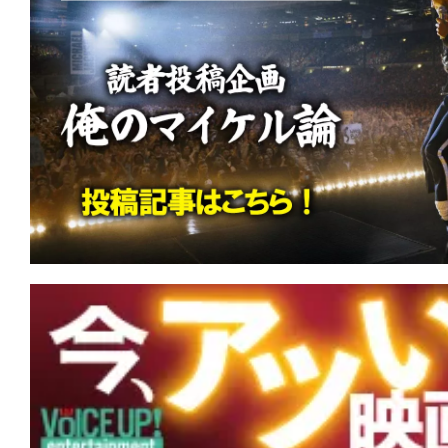
連続首位！『黒牢城』『免許返納!?』に
急便（1989）』特別上映など新作3本が
★
【#観客動員ランキング】『Michael
場首位を獲得！『映画 おそ松さん』『ブル
マ』など新作4本がランクイン！
★
【#観客動員ランキング】『スター・
ロリアン・アンド・グローグー』がV2
の羊』『劇場版モノノ怪 第三章 蛇神』
ンクイン！
★
【#観客動員ランキング】『スター・
ロリアン・アンド・グローグー』が初登
『名無し』『SUPER BEAVER LIVE & DO
地』など新作3本がランクイン！