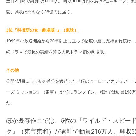
て
土日2日間で動員6万6000人、興収9600万円をあげ2位をキープ。累
一
破、興収は間もなく58億円に届く。
日
を
3位『科捜研の女 −劇場版−』（東映）
ハ
1999年の放送開始から20年以上に亘って幅広い層に支持され続け、
ッ
ピ
続ドラマで最長の実績を誇る人気ドラマ初の劇場版。
ー
に
その他
し
公開4週目にして初の首位を獲得した『僕のヒーローアカデミア THE 
ち
ーズ ミッション』（東宝）は4位にランクイン。累計では動員198
ゃ
た。
お
う。
ほか既存作品では、5位の『ワイルド・スピー
ク』（東宝東和）が累計で動員216万人、興収3