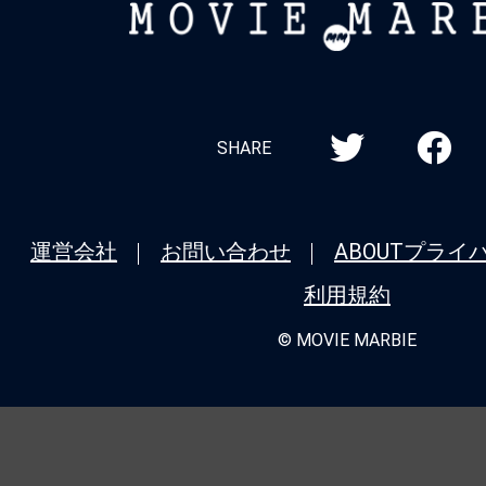
MOVIE
目で2位に浮上、『#果てしなきスカーレ
MARBIE
＆『#国宝』『#チェンソーマン レゼ篇
ン勢も健在
★
【#観客動員ランキング】『#チェンソ
SHARE
篇』が9週目で首位奪還！『#呪術廻戦 渋
版×死滅回游 先行上映』は2位、『#平場
運営会社
お問い合わせ
ABOUT
プライ
ンゲリヲン新劇場版序』『#港のひかり
TOP10入り
利用規約
© MOVIE MARBIE
★
【#観客動員ランキング】『#呪術廻戦
集版×死滅回游 先行上映』が初登場1位
バッドランド』＆『#羅小黒戦記2』もTO
チェンソーマン レゼ篇』は8週目で4位