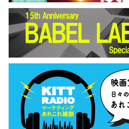
★
【#観客動員ランキング】『プラダを
位奪還！『劇場版 魔法科高校の劣等生 
つじ探偵団』など新作5本がランクイン
★
【#観客動員ランキング】『ザ・スー
ラクシー・ムービー』が初登場1位！『
『響け！ユーフォニアム』新作も上位ラ
★
【#観客動員ランキング】『名探偵コ
の堕天使』がV2達成！新作『人はなぜ
のか』『ONE OK ROCK DETOX』が初
★
【#観客動員ランキング】『名探偵コ
の堕天使』が初登場1位！『映画ドラえも
の海底鬼岩城』はV6ならずも上位キープ