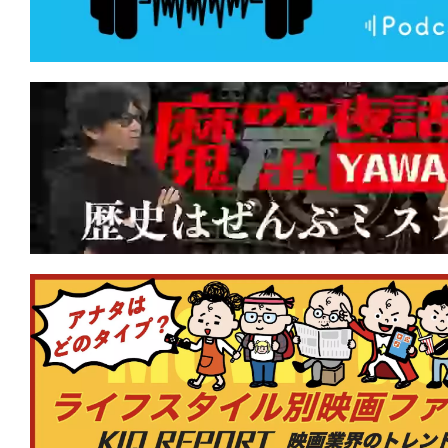
★
【#観客動員ランキング】『映画ドラえ
太の海底鬼岩城』がV5達成！新作『鬼の
んとつ町のプペル 約束の時計台』が初
★
【#観客動員ランキング】『映画ドラえ
太の海底鬼岩城』がV3達成！新作『私
時』『ゴールデンカムイ 網走監獄襲撃
クイン！
★
【#観客動員ランキング】『映画ドラえ
太の海底鬼岩城』が2週連続1位！新作『
の約束』『スペシャルズ』が初登場ラン
★
【#観客動員ランキング】『#映画ドラ
太の海底鬼岩城』初登場1位！『#転生