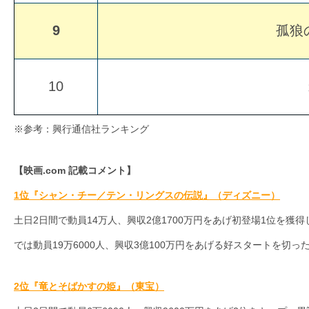
す。
映
9
孤狼の
画
の
10
ネ
タ
を
※参考：興行通信社ランキング
み
ん
【映画.com 記載コメント】
な
1位『シャン・チー／テン・リングスの伝説』（ディズニー）
で
土日2日間で動員14万人、興収2億1700万円をあげ初登場1位を獲
シ
では動員19万6000人、興収3億100万円をあげる好スタートを切っ
ェ
ア
2位
『竜とそばかすの姫』（東宝）
し