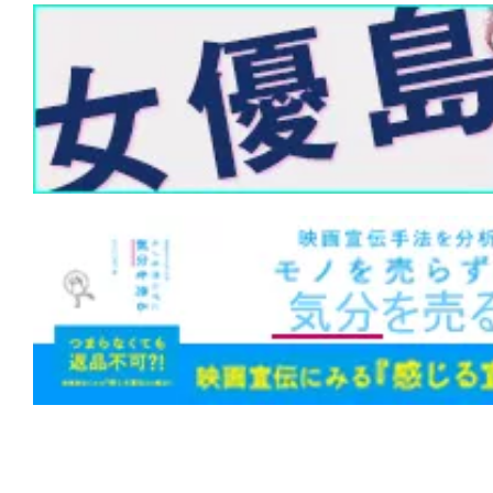
★
【#観客動員ランキング】『#ズートピ
1位！『#緊急取調室 THE FINAL』が3
ーキングマン』『#エヴァQ』『#五十
旅』も初登場！
★
【#観客動員ランキング】『#ズートピ
1位！『#映画ラストマン FIRST LOVE
作『#ワーキングマン』もトップ10入り
★
【#観客動員ランキング】『#ズートピ
1位！新作『#アバター ファイヤー・ア
『#新解釈・幕末伝』が初登場、年末興
う
★
【#観客動員ランキング】『#ズートピ