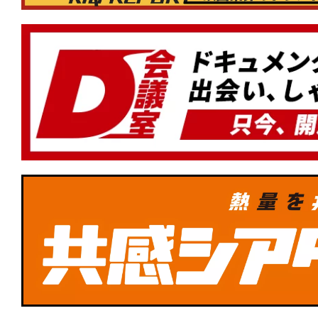
った件 蒼海の涙編』『#木挽町のあだ討
ル・ファミリー』もランクイン！
★
【#観客動員ランキング】『#ほどな
初登場1位！『#銀河特急ミルキー☆サブ
劇場行き』『#BEtheONE START BEYON
涼宮ハルヒの消失』もランクイン！
★
【#観客動員ランキング】『#ズートピ
1位！新作『#MERCY マーシー AI裁判
イツ・アット・フレディーズ2』が初登
★
【#観客動員ランキング】『#ズートピ
1位！新作『#ウォーフェア 戦地最前線』
場版』『#28年後 白骨の神殿』がランク