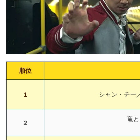
ア
登
場！
MOVIE
MARBIE（ム
ー
ビ
ー
順位
マ
ー
ビ
シャン・チー
1
ー）
は
竜と
世
2
界
中