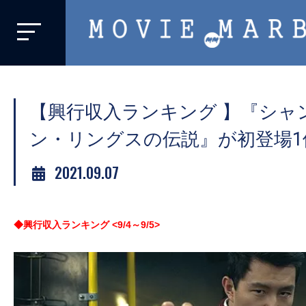
MOVIE
MARBIE
業
界
【興行収入ランキング 】『シャ
初、
映
ン・リングスの伝説』が初登場1
画
2021.09.07
バ
イ
ラ
◆興行収入ランキング <9/4
～9/5>
ル
メ
デ
ィ