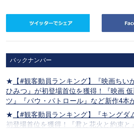
ツ
Facebook
イ
で
ッ
シ
タ
ェ
ー
ア
バックナンバー
で
シ
ェ
★
【#観客動員ランキング】『映画ちいか
ア
ひみつ』が初登場首位を獲得！『映画 
ツ』『パウ・パトロール』など新作4本
★
【#観客動員ランキング】『キングダム
初登場首位を獲得！『君と花火と約束と