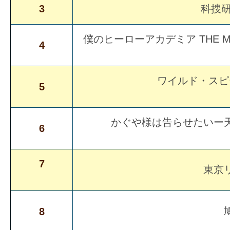
3
科捜研
の
映
僕のヒーローアカデミア THE 
画
4
の
ネ
ワイルド・スピ
5
タ
が
満
かぐや様は告らせたいー
6
載
な
メ
7
東京
デ
ィ
ア
8
で