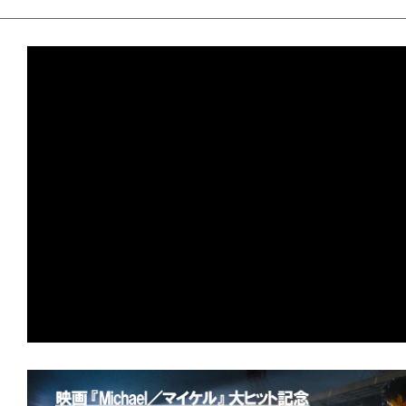
ョン 災愛』など新作3本がランクイン！
★
【#観客動員ランキング】『トイ・スト
を達成！上位陣が順位をキープする中、
オ』『コナン』が驚異のトップ10返り
★
【#観客動員ランキング】『トイ・ス
登場首位を獲得！『Michael マイケル
『口に関するアンケート』など新作3本
★
【#観客動員ランキング】『Michael
連続首位をキープ！『スーパーガール』
ロロ軍曹』『それいけ！アンパンマン』
ランクイン！
★
【#観客動員ランキング】『Michael