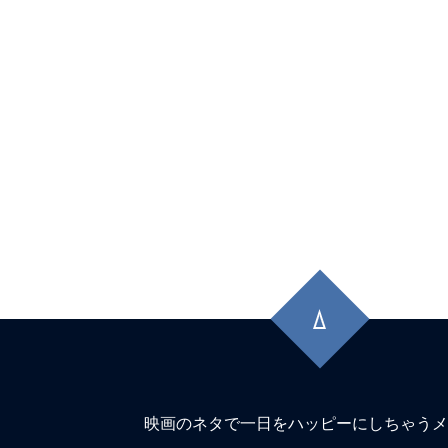
1位！『#バックトゥザフューチャー』初
マンティックキラー』『#エヴァ破』も
ン！
★
【#観客動員ランキング】『#ズートピ
位！『#栄光のバックホーム』2位キープ
ーマンレゼ篇』は大幅ランクアップ。『#
ー』『#爆弾』など既存勢も粘る
★
【#観客動員ランキング】新作『#MGA_
先
『#栄光のバックホーム』『#FJORD_ON_
頭
TOP3を独占！『#TOKYOタクシー』は2
に
弾』『#チェンソーマンレゼ篇』も粘り
戻
る
★
【#観客動員ランキング】【#観客動
映画のネタで一日をハッピーにしちゃうメ
『#TOKYOタクシー』が初登場1位！『