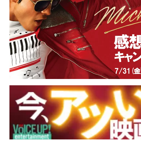
急便（1989）』特別上映など新作3本が
★
【#観客動員ランキング】『Michael
場首位を獲得！『映画 おそ松さん』『ブル
マ』など新作4本がランクイン！
★
【#観客動員ランキング】『スター・
ロリアン・アンド・グローグー』がV2
の羊』『劇場版モノノ怪 第三章 蛇神』
ンクイン！
★
【#観客動員ランキング】『スター・
ロリアン・アンド・グローグー』が初登
『名無し』『SUPER BEAVER LIVE & DO
地』など新作3本がランクイン！