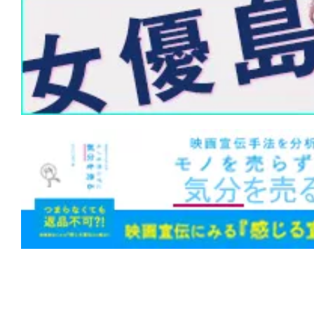
1位！『#緊急取調室 THE FINAL』が3
ーキングマン』『#エヴァQ』『#五十
旅』も初登場！
★
【#観客動員ランキング】『#ズートピ
1位！『#映画ラストマン FIRST LOVE
作『#ワーキングマン』もトップ10入り
★
【#観客動員ランキング】『#ズートピ
1位！新作『#アバター ファイヤー・ア
『#新解釈・幕末伝』が初登場、年末興
う
★
【#観客動員ランキング】『#ズートピ
1位！『#バックトゥザフューチャー』初