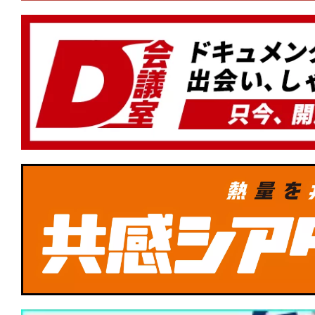
ル・ファミリー』もランクイン！
★
【#観客動員ランキング】『#ほどな
初登場1位！『#銀河特急ミルキー☆サブ
劇場行き』『#BEtheONE START BEYON
涼宮ハルヒの消失』もランクイン！
★
【#観客動員ランキング】『#ズートピ
1位！新作『#MERCY マーシー AI裁判
イツ・アット・フレディーズ2』が初登
★
【#観客動員ランキング】『#ズートピ
1位！新作『#ウォーフェア 戦地最前線』
場版』『#28年後 白骨の神殿』がランク
★
【#観客動員ランキング】『#ズートピ