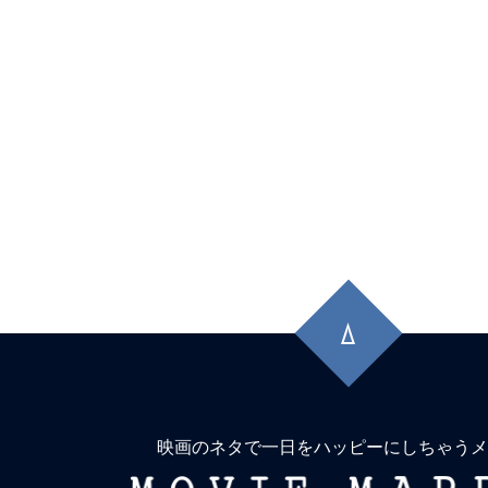
マンティックキラー』『#エヴァ破』も
ン！
★
【#観客動員ランキング】『#ズートピ
位！『#栄光のバックホーム』2位キープ
ーマンレゼ篇』は大幅ランクアップ。『#
ー』『#爆弾』など既存勢も粘る
★
【#観客動員ランキング】新作『#MGA_
『#栄光のバックホーム』『#FJORD_ON_
先
頭
TOP3を独占！『#TOKYOタクシー』は2
に
弾』『#チェンソーマンレゼ篇』も粘り
戻
★
【#観客動員ランキング】【#観客動
る
『#TOKYOタクシー』が初登場1位！『
映画のネタで一日をハッピーにしちゃうメ
目で2位に浮上、『#果てしなきスカーレ