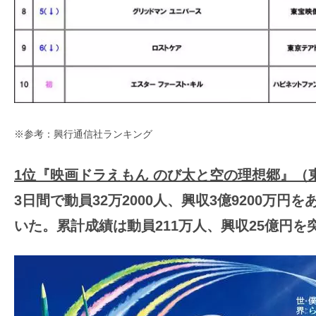
す。
映
画
の
ネ
タ
を
※参考：興行通信社ランキング
み
ん
1位『映画ドラえもん のび太と空の理想郷』（
な
3日間で動員32万2000人、興収3億9200万円
で
いた。累計成績は動員211万人、興収25億円を
シ
ェ
ア
し