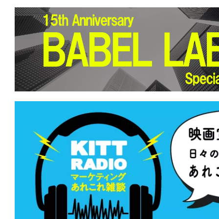
★
【#観客動員ランキング】『プラダを
位奪還！『劇場版 魔法科高校の劣等生 
つじ探偵団』など新作5本がランクイン
★
【#観客動員ランキング】『ザ・スー
ラクシー・ムービー』が初登場1位！『
『響け！ユーフォニアム』新作も上位ラ
★
【#観客動員ランキング】『名探偵コ
の堕天使』がV2達成！新作『人はなぜ
のか』『ONE OK ROCK DETOX』が初
★
【#観客動員ランキング】『名探偵コ
の堕天使』が初登場1位！『映画ドラえも
の海底鬼岩城』はV6ならずも上位キープ