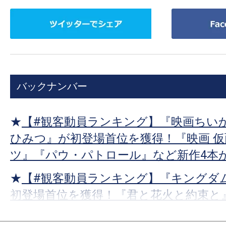
ツ
Facebook
イ
で
ッ
シ
タ
ェ
ー
ア
バックナンバー
で
シ
ェ
★
【#観客動員ランキング】『映画ちいか
ア
ひみつ』が初登場首位を獲得！『映画 
ツ』『パウ・パトロール』など新作4本
★
【#観客動員ランキング】『キングダム
初登場首位を獲得！『君と花火と約束と
ョン 災愛』など新作3本がランクイン！