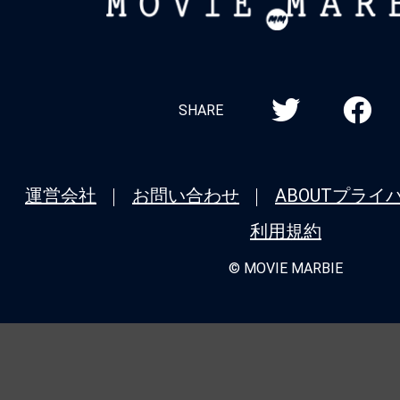
MOVIE
＆『#国宝』『#チェンソーマン レゼ篇
MARBIE
ン勢も健在
★
【#観客動員ランキング】『#チェンソ
SHARE
篇』が9週目で首位奪還！『#呪術廻戦 渋
版×死滅回游 先行上映』は2位、『#平場
ンゲリヲン新劇場版序』『#港のひかり
運営会社
お問い合わせ
ABOUT
プライ
TOP10入り
利用規約
★
【#観客動員ランキング】『#呪術廻戦
© MOVIE MARBIE
集版×死滅回游 先行上映』が初登場1位
バッドランド』＆『#羅小黒戦記2』もTO
チェンソーマン レゼ篇』は8週目で4位
★
【#観客動員ランキング】『#チェンソ