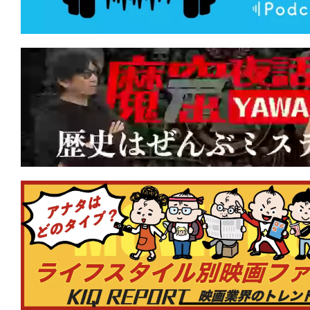
★
【#観客動員ランキング】『映画ドラえ
太の海底鬼岩城』がV5達成！新作『鬼の
んとつ町のプペル 約束の時計台』が初
★
【#観客動員ランキング】『映画ドラえ
太の海底鬼岩城』がV3達成！新作『私
時』『ゴールデンカムイ 網走監獄襲撃
クイン！
★
【#観客動員ランキング】『映画ドラえ
太の海底鬼岩城』が2週連続1位！新作『
の約束』『スペシャルズ』が初登場ラン
★
【#観客動員ランキング】『#映画ドラ
太の海底鬼岩城』初登場1位！『#転生
った件 蒼海の涙編』『#木挽町のあだ討