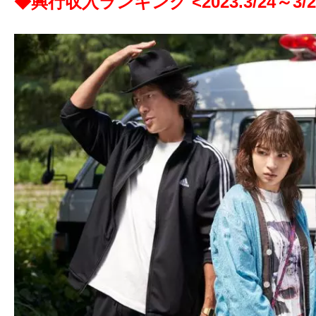
◆興行収入ランキング <2023.3/24
～3/2
ア
登
場！
MOVIE
MARBIE（ム
ー
ビ
ー
マ
ー
ビ
ー）
は
世
界
中