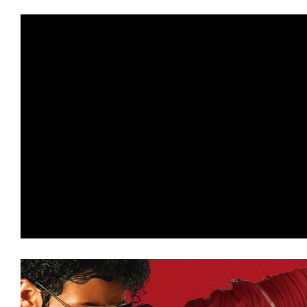
★
【#観客動員ランキング】『トイ・スト
を達成！上位陣が順位をキープする中、
オ』『コナン』が驚異のトップ10返り
★
【#観客動員ランキング】『トイ・ス
登場首位を獲得！『Michael マイケル
『口に関するアンケート』など新作3本
★
【#観客動員ランキング】『Michael
連続首位をキープ！『スーパーガール』
ロロ軍曹』『それいけ！アンパンマン』
ランクイン！
★
【#観客動員ランキング】『Michael
連続首位！『黒牢城』『免許返納!?』に