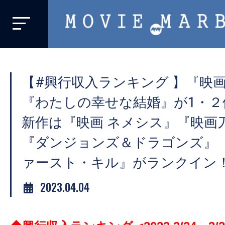
MOVIE
MARBIE
業
界
【#興行収入ランキング 】『映
初、
映
『わたしの幸せな結婚』が1・２
画
新作は『映画 ネメシス』『映画
バ
『ダンジョンズ＆ドラゴンズ』『
イ
ラ
ァースト・キル』がランクイン
ル
2023.04.04
メ
デ
ィ