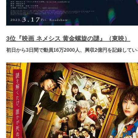
3位『映画 ネメシス 黄金螺旋の謎』（東映）
初日から3日間で動員16万2000人、興収2億円を記録してい