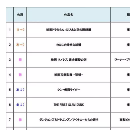
の
映
画
の
ネ
タ
が
満
載
な
メ
デ
ィ
ア
で