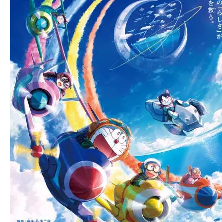
て
一
日
を
ハ
ッ
ピ
ー
に
し
ち
ゃ
お
う。