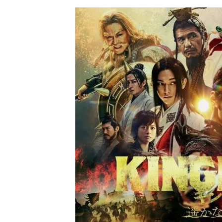
ビ
ー）
は
世
界
中
の
映
画
の
ネ
タ
が
満
載
な
メ
デ
ィ
ア
で
す。
映