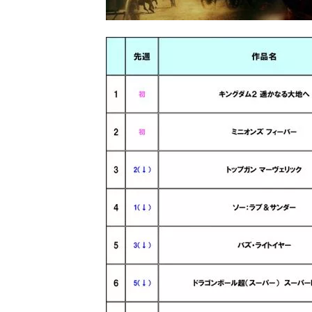
画
の
ネ
タ
を
み
ん
な
で
シ
ェ
ア
し
て
一
日
を
ハ
ッ
ピ
ー
に