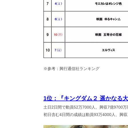
し
ち
ゃ
お
う。
※参考：興行通信社ランキング
1位：『キングダム２ 遥かなる
土日2日間で動員52万7000人、興収7億970
初日含む4日間の成績は動員93万4000人、興収