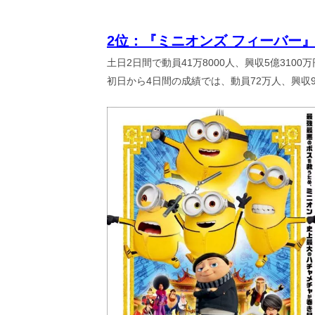
2
位：『ミニオンズ フィーバー
土日2日間で動員41万8000人、興収5億310
初日から4日間の成績では、動員72万人、興収