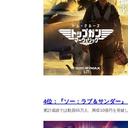
4位：『ソー：ラブ＆サンダー』
累計成績では動員65万人、興収10億円を突破