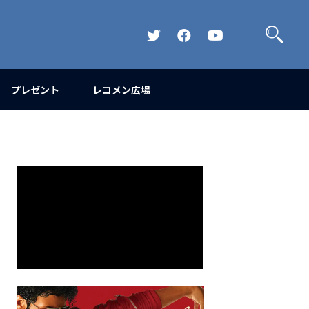
検
索
Official
Official
Official
Twitter
FaceBook
YouTube
Channel
プレゼント
レコメン広場