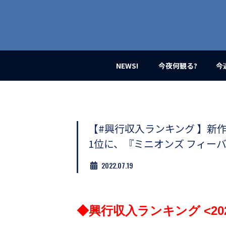
業
界
初、
映
画
バ
イ
NEWS!
今夜何観る?
今
ラ
ル
メ
デ
ィ
ア
【#興行収入ランキング 】新
登
1位に、『ミニオンズ フィー
場！
MOVIE
2022.07.19
MARBIE（ム
ー
ビ
ー
マ
◆興行収入ランキング <2022
ー