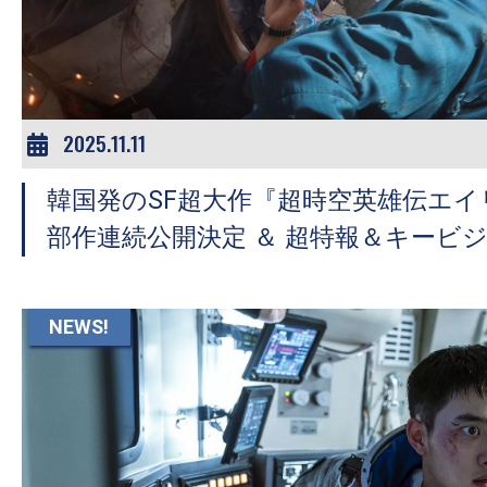
ア
登
場！
MOVIE
MARBIE（ム
2025.11.11
ー
韓国発のSF超大作『超時空英雄伝エ
ビ
ー
部作連続公開決定 ＆ 超特報＆キービ
マ
ー
ビ
NEWS!
ー）
は
世
界
中