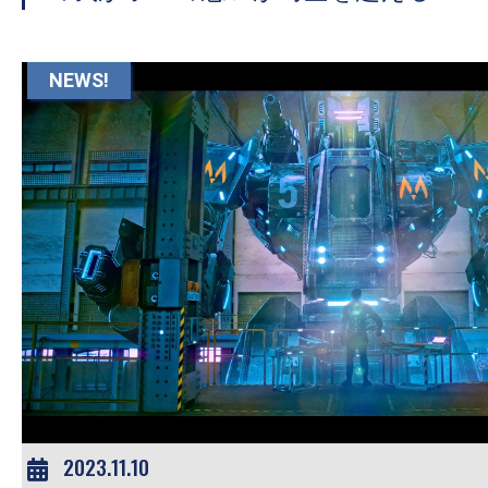
て
一
日
NEWS!
を
ハ
ッ
ピ
ー
に
し
ち
ゃ
お
う。
2023.11.10