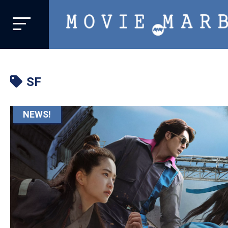
MOVIE
MARBIE
業
界
SF
初、
映
画
NEWS!
バ
イ
ラ
ル
メ
デ
ィ