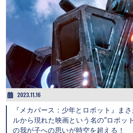
す。
映
画
の
ネ
タ
を
み
ん
な
で
2023.11.16
シ
ェ
『メカバース：少年とロボット』まさ
ア
ルから現れた映画という名の“ロボット
し
の我が子への思いが時空を超える！