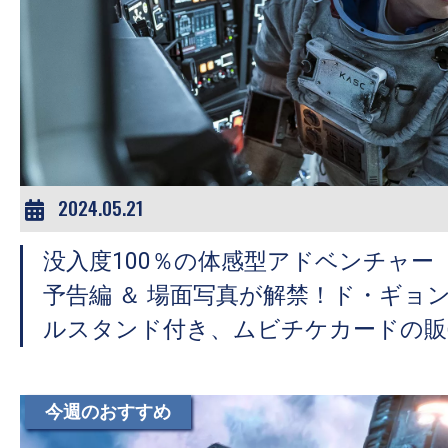
の
映
画
の
ネ
タ
が
2024.05.21
満
載
没入度100％の体感型アドベンチャー『T
な
予告編 ＆ 場面写真が解禁！ド・ギョ
メ
ルスタンド付き、ムビチケカードの販
デ
ィ
ア
今週のおすすめ
で