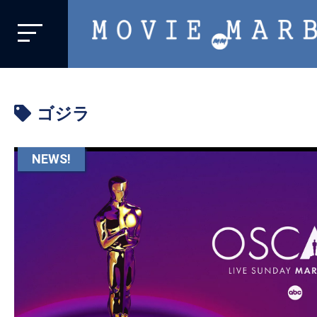
MOVIE
MARBIE
業
界
ゴジラ
初、
映
画
NEWS!
バ
イ
ラ
ル
メ
デ
ィ