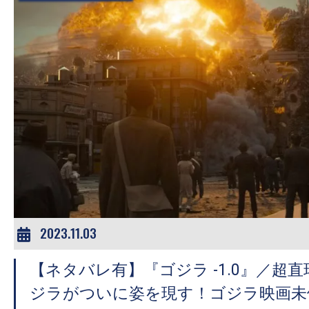
2023.11.03
【ネタバレ有】『ゴジラ -1.0』／超
ジラがついに姿を現す！ゴジラ映画未