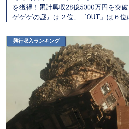
て
を獲得！累計興収28億5000万円を突
一
日
ゲゲゲの謎』は２位、『OUT』は６位
を
ハ
興行収入ランキング
ッ
ピ
ー
に
し
ち
ゃ
お
う。