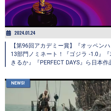
ア
登
場！
MOVIE
MARBIE（ム
2024.01.24
ー
【第96回アカデミー賞】『オッペン
ビ
ー
13部門ノミネート！『ゴジラ -1.0』
マ
きるか』『PERFECT DAYS』ら日本
ー
ビ
ー）
NEWS!
は
世
界
中