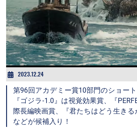
の
映
画
の
ネ
タ
が
満
2023.12.24
載
な
第96回アカデミー賞10部門のショー
メ
『ゴジラ-1.0』は視覚効果賞、『PERFE
デ
際長編映画賞、『君たちはどう生きる
ィ
などが候補入り！
ア
で