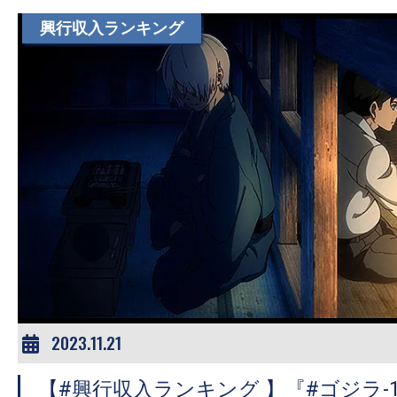
す。
興行収入ランキング
映
画
の
ネ
タ
を
み
ん
な
で
シ
ェ
2023.11.21
ア
し
【#興行収入ランキング 】『#ゴジラ-1