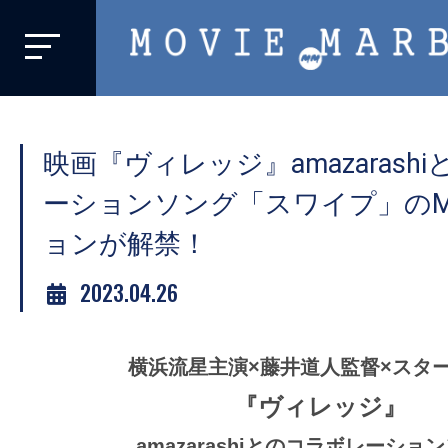
MOVIE
MARBIE
業
界
映画『ヴィレッジ』amazarash
初、
映
ーションソング「スワイプ」の
画
ョンが解禁！
バ
イ
2023.04.26
ラ
ル
横浜流星主演×藤井道人監督×スタ
メ
デ
『ヴィレッジ』
ィ
amazarashiとのコラボレーショ