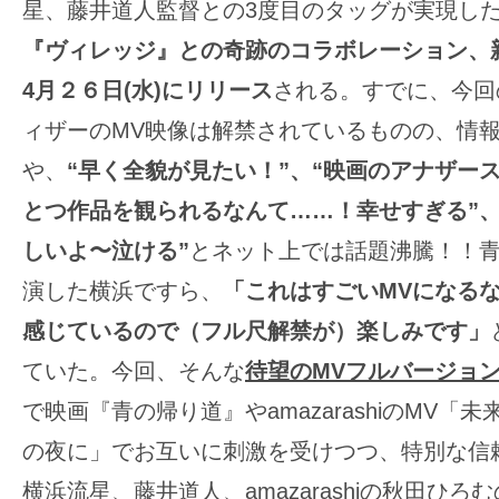
星、藤井道人監督との3度目のタッグが実現し
『ヴィレッジ』との奇跡のコラボレーション、
4月２６日(水)にリリース
される。すでに、今回
ィザーのMV映像は解禁されているものの、情
や、
“早く全貌が見たい！”、“映画のアナザー
とつ作品を観られるなんて……！幸せすぎる”、
しいよ〜泣ける”
とネット上では話題沸騰！！青
演した横浜ですら、
「これはすごいMVになる
感じているので（フル尺解禁が）楽しみです」
ていた。今回、そんな
待望のMVフルバージョ
で映画『青の帰り道』やamazarashiのMV「
の夜に」でお互いに刺激を受けつつ、特別な信
横浜流星、藤井道人、amazarashiの秋田ひろ