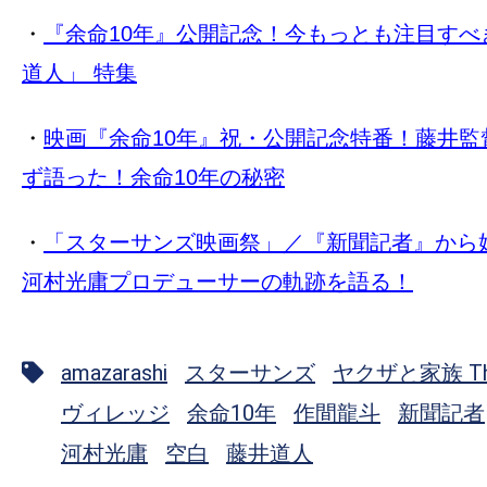
・
『余命10年』公開記念！今もっとも注目すべ
道人」 特集
・
映画『余命10年』祝・公開記念特番！藤井監
ず語った！余命10年の秘密
・
「スターサンズ映画祭」／『新聞記者』から
河村光庸プロデューサーの軌跡を語る！
amazarashi
スターサンズ
ヤクザと家族 The
ヴィレッジ
余命10年
作間龍斗
新聞記者
河村光庸
空白
藤井道人