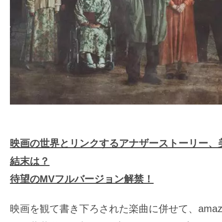
て
一
日
を
ハ
ッ
ピ
ー
に
し
映画の世界とリンクするアナザーストーリー、
ち
ゃ
結末は？
お
待望のMVフルバージョン解禁！
う。
映画を観て書き下ろされた楽曲に併せて、amazar