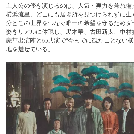
す。
主人公の優を演じるのは、人気・実力を兼ね備
映
横浜流星。どこにも居場所を見つけられずに生
画
分とこの世界をつなぐ唯一の希望を守るためダ
の
姿をリアルに体現し、黒木華、古田新太、中村
ネ
豪華出演陣との共演で“今までに観たことない横
タ
地を魅せている。
を
み
ん
な
で
シ
ェ
ア
し