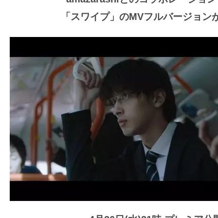
ア
「スワイプ」のMVフルバージョン
登
場！
MOVIE
MARBIE（ム
ー
ビ
ー
マ
ー
ビ
ー）
は
世
界
中