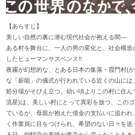
【あらすじ】
美しい自然の裏に潜む現代社会が抱える闇—
ある村を舞台に、一人の男の変化と、社会構造
したヒューマンサスペンス!!
夜霧が幻想的な、とある日本の集落・霞門村(か
な「薪能」の儀式が行われている近くの山には
処分場がそびえ立つ。幼い頃よりこの村に住ん
流星)は、美しい村にとって異彩を放つ、この
ているが、母親が抱えた借金の支払いに追われ
く作業員に目をつけられ、希望のない日々を送
る日、幼馴染の美咲が東京から戻ったことをき