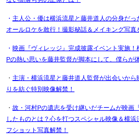
・
主人公・優は横浜流星と藤井道人の分身だった!
オールロケを敢行！撮影秘話＆メイキング写真
・
映画『ヴィレッジ』完成披露イベント実施！
Pの熱い思いを藤井監督が脚本にして、僕らが
・
主演・横浜流星と藤井道人監督が出会いから
りを紡ぐ特別映像解禁！
・
故・河村Pの遺志を受け継いだチームが映画
したものとは？心を打つスペシャル映像＆横浜
フショット写真解禁！