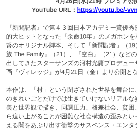
4月26日(水)21時 プレミア公
の
YouTube URL：
https://youtu.be/-
vv
映
画
『新聞記者』で第４３回日本アカデミー賞優秀
の
的大ヒットとなった『余命10年』のメガホンを
ネ
督のオリジナル脚本、そして『新聞記者』（19
タ
族 The Family』（21）、『空白』（21）
が
出してきたスターサンズの河村光庸プロデュー
満
画『ヴィレッジ』が4月21日（金）より公開と
載
な
本作は、「村」という閉ざされた世界を舞台に
メ
のきれいごとだけでは生きていけないリアルな
デ
美と世界観で描き、同調圧力、格差社会、貧困
ィ
ら這い上がることが困難な社会構造の歪みとい
ア
える闇をあぶり出す衝撃のサスペンス・エンタ
で