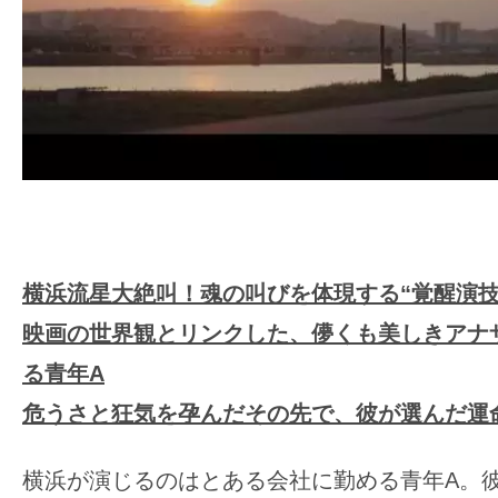
横浜流星大絶叫！魂の叫びを体現する“覚醒演技
映画の世界観とリンクした、儚くも美しきアナ
る青年A
危うさと狂気を孕んだその先で、彼が選んだ運
横浜が演じるのはとある会社に勤める青年A。