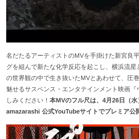
名だたるアーティストのMVを手掛けた新宮良
グを組んで新たな化学反応を起こし、横浜流星とam
の世界観の中で生き抜いたMVとあわせて、圧
魅せるサスペンス・エンタテインメント映画『
しみください！
本MVのフル尺は、
4
月26日（水
amazarashi
公式YouTubeサイト
で
プレミア公