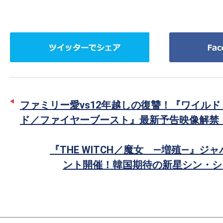
ツ
Facebook
イ
で
ッ
シ
タ
ェ
ー
ア
ファミリー愛vs12年越しの復讐！『ワイル
で
ド／ファイヤーブースト』最新予告映像解禁
シ
ェ
『THE WITCH／魔女 —増殖—』ジ
ア
ント開催！韓国期待の新星シン・シ