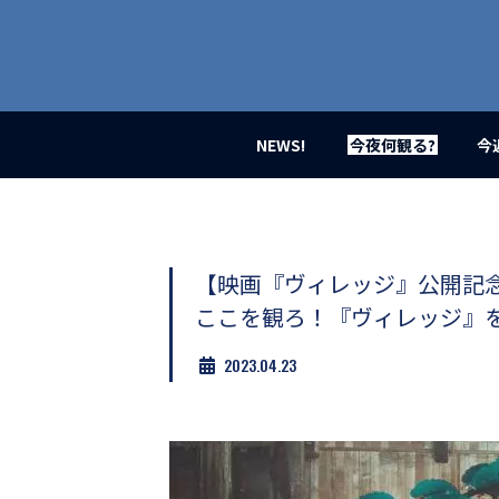
業
界
初、
映
画
バ
イ
NEWS!
今夜何観る?
今
ラ
ル
メ
デ
ィ
ア
【映画『ヴィレッジ』公開記念特
登
ここを観ろ！『ヴィレッジ』
場！
MOVIE
2023.04.23
MARBIE（ム
ー
ビ
ー
マ
ー