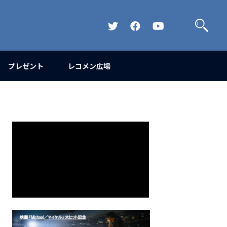
検
索
Official
Official
Official
Twitter
FaceBook
YouTube
Channel
プレゼント
レコメン広場