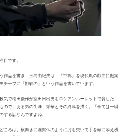
注目です。
う作品を書き、三島由紀夫は 『邯鄲』を現代風の戯曲に翻案
モチーフに『邯鄲の』という作品を書いています。
殺気で松田優作が室田日出男をロシアンルーレットで脅した
もので、ある男の生涯、栄華とその終焉を描く。「全ては一瞬
のする話なんですよね。
どころは、横向きに涅槃仏のように肘を突いて手を頭に添え横