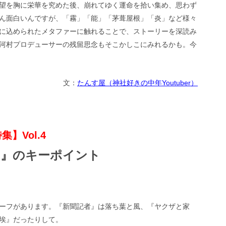
望を胸に栄華を究めた後、崩れてゆく運命を拾い集め、思わず
ん面白いんですが、「霧」「能」「茅葺屋根」「炎」など様々
に込められたメタファーに触れることで、ストーリーを深読み
河村プロデューサーの残留思念もそこかしこにみれるかも。今
文：
たんす屋（神社好きの中年Youtuber）
】Vol.4
ジ』のキーポイント
ーフがあります。『新聞記者』は落ち葉と風、『ヤクザと家
埃』だったりして。