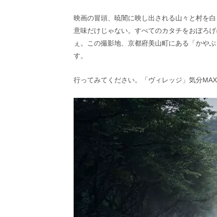
し
ち
映画の冒頭、暁闇に映し出される山々と村を白
ゃ
意味だけじゃない。すべてのカタチをおぼろげ
お
う。
ぇ。この撮影地、京都府美山町にある「かやぶ
す。
行ってみてください。「ヴィレッジ」気分MA