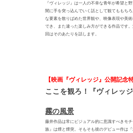
『ヴィレッジ』は一人の不幸な青年が希望と野
画
の
闇に手を突っ込んでいく話として観てももちろ
ネ
な要素を散りばめた世界観や、映像表現や美術
タ
でき、また違った楽しみ方ができる作品です。
を
み
回はそのあたりを話します。
ん
な
で
シ
ェ
ア
し
【映画『ヴィレッジ』公開記念特集
て
一
ここを観ろ！『ヴィレッ
日
を
ハ
霧の風景
ッ
ピ
藤井作品は常にビジュアル的に意識すべきモチ
ー
に
族』は煙と煙突。そもそも彼のデビュー作は『