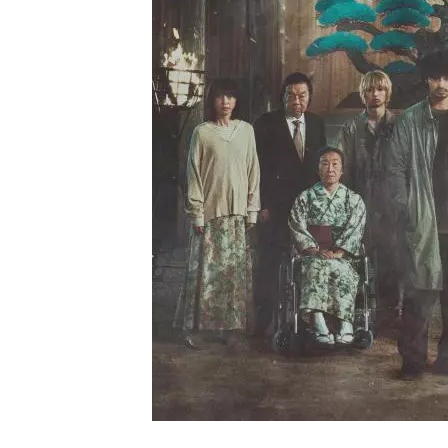
ビ
ー）
は
世
界
中
の
映
画
の
ネ
タ
が
満
載
な
メ
デ
ィ
ア
で
す。
映