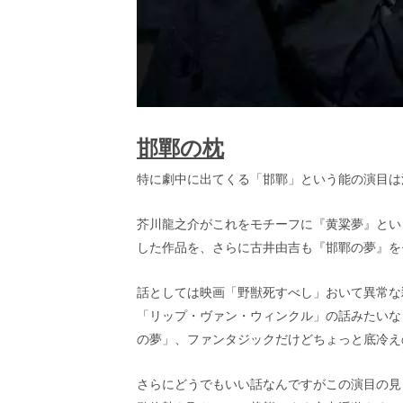
邯鄲の枕
特に劇中に出てくる「邯鄲」という能の演目は
芥川龍之介がこれをモチーフに『黄粱夢』とい
した作品を、さらに古井由吉も『邯鄲の夢』を
話としては映画「野獣死すべし」おいて異常な
「リップ・ヴァン・ウィンクル」の話みたいな
の夢」、ファンタジックだけどちょっと底冷え
さらにどうでもいい話なんですがこの演目の見