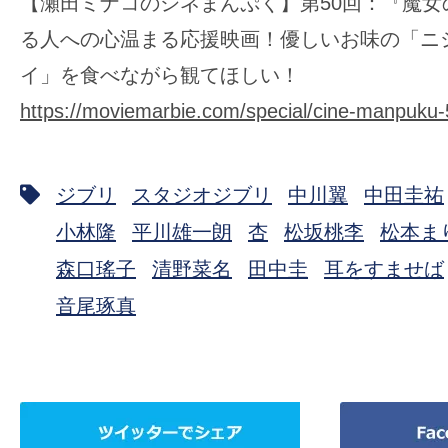
【瀬田ミナコのシネまんぷく】第50回：『魔女
る人への心温まる応援映画！優しいお味の「ニ
イ」を食べながら観てほしい！
https://moviemarbie.com/special/cine-manpuku-
ジブリ
スタジオジブリ
中川翼
中田圭祐
小林隆
平川雄一朗
杏
松坂桃李
松本ま
森口瑤子
清野菜名
田中圭
耳をすませば
音尾琢真
ツ
Facebook
イ
で