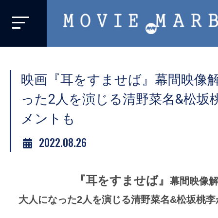
MOVIE
MARBIE
業
界
映画『耳をすませば』幕間映像
初、
映
った2人を演じる清野菜名&松坂
画
メントも
バ
イ
2022.08.26
ラ
ル
『耳をすませば』
メ
幕間映像
デ
大人になった2人を演じる清野菜名&松坂桃李
ィ