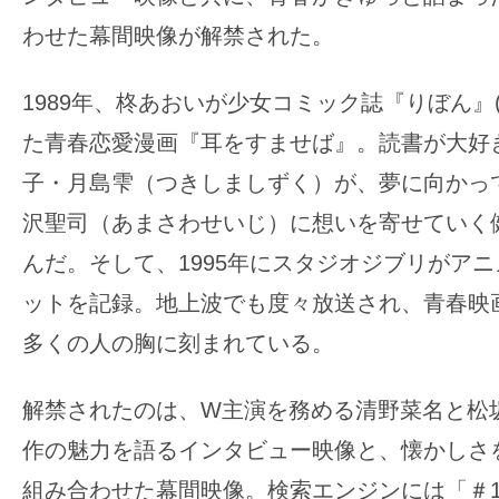
の
わせた幕間映像が解禁された。
映
画
1989年、柊あおいが少女コミック誌『りぼん』
の
た青春恋愛漫画『耳をすませば』。読書が大好
ネ
子・月島雫（つきしましずく）が、夢に向かっ
タ
が
沢聖司（あまさわせいじ）に想いを寄せていく
満
んだ。そして、1995年にスタジオジブリがア
載
ットを記録。地上波でも度々放送され、青春映
な
多くの人の胸に刻まれている。
メ
デ
解禁されたのは、W主演を務める清野菜名と松
ィ
ア
作の魅力を語るインタビュー映像と、懐かしさ
で
組み合わせた幕間映像。検索エンジンには「＃1