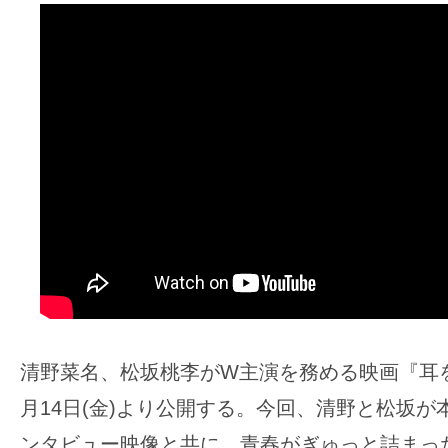
ア
登
場！
MOVIE
MARBIE（ム
ー
ビ
ー
マ
ー
ビ
ー）
は
清野菜名、松坂桃李がW主演を務める映画『耳を
世
月14日(金)より公開する。今回、清野と松坂
界
中
ンタビュー映像と共に、⻘春がぎゅっと詰まっ