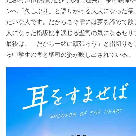
て
た杉村(⼭⽥裕貴)と夕子(内⽥理央)、雫の映像
一
ンへ「久しぶり」と語りかける大人になった雫
日
たいな人です。だからこそ雫には夢を諦めて欲
を
人になった松坂桃李演じる聖司の気になるセリ
ハ
ッ
最後は、「だから⼀緒に頑張ろう」と指切りを
ピ
る中学生の雫と聖司の姿が映し出されている。
ー
に
し
ち
ゃ
お
う。