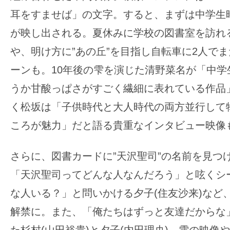
す。
耳をすませば」の文字。すると、まずは中学生
映
が映し出される。夏休みに学校の図書室を訪れ
画
の
や、明け方に”あの丘”を目指し自転車に2人で
ネ
ーンも。10年後の雫を演じた清野菜名が「中学
タ
うか⽢酸っぱさがすごく繊細に表れている作品
を
く松坂は「⼦供時代と大人時代の両方並⾏して
み
ん
ころが魅力」だと語る貴重なインタビュー映像
な
で
さらに、図書カードに”天沢聖司”の名前を見つけ
シ
「天沢聖司ってどんな人なんだろう」と呟くシ
ェ
な人いる？」と問いかける夕子(住友沙来)など
ア
解禁に。また、「俺たちはずっと友達だからな
し