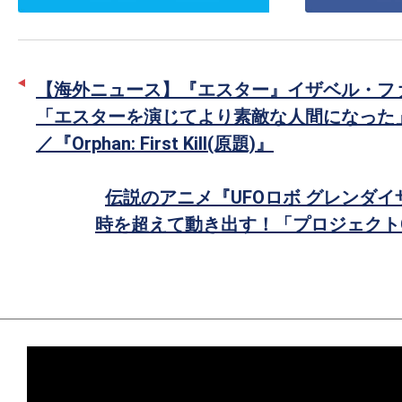
ッ
シ
タ
ェ
ー
ア
【海外ニュース】『エスター』イザベル・フ
で
「エスターを演じてより素敵な人間になった」
シ
／『Orphan: First Kill(原題)』
ェ
ア
伝説のアニメ『UFOロボ グレンダ
時を超えて動き出す！「プロジェクト