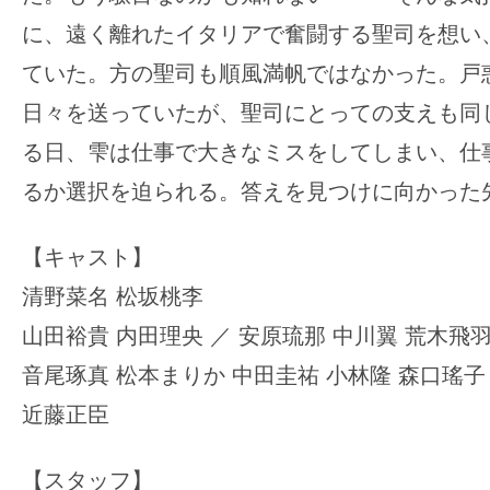
に、遠く離れたイタリアで奮闘する聖司を想い
ていた。方の聖司も順風満帆ではなかった。戸
日々を送っていたが、聖司にとっての支えも同
る日、雫は仕事で大きなミスをしてしまい、仕
るか選択を迫られる。答えを見つけに向かった
【キャスト】
清野菜名 松坂桃李
⼭田裕貴 内田理央 ／ 安原琉那 中川翼 荒木飛
音尾琢真 松本まりか 中田圭祐 小林隆 森口瑤子
近藤正臣
【スタッフ】