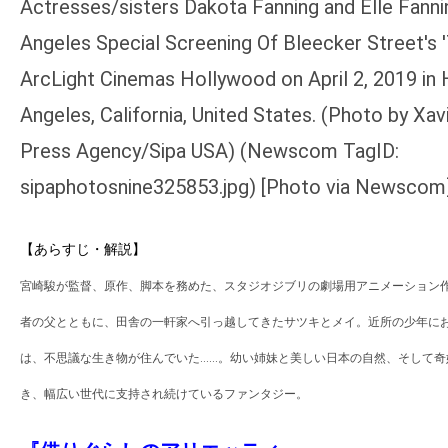
す。
映
画
の
ネ
タ
を
み
ん
【あらすじ・解説】
な
宮崎駿が監督、原作、脚本を務めた、スタジオジブリの劇場用アニメーション
で
者の父とともに、田舎の一軒家へ引っ越してきたサツキとメイ。近所の少年に
シ
ェ
は、不思議な生き物が住んでいた……。幼い姉妹と美しい日本の自然、そして奇
ア
き、幅広い世代に支持され続けているファンタジー。
し