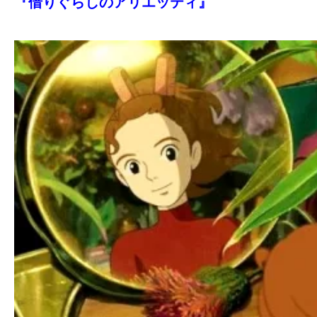
て
『借りぐらしのアリエッティ』
一
日
を
ハ
ッ
ピ
ー
に
し
ち
ゃ
お
う。