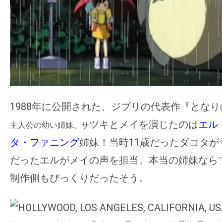
の
映
画
の
ネ
タ
が
1988年に公開された、ジブリの代表作『とな
満
ツキとメイを演じたのは
エル
主人公の幼い姉妹、サ
載
な
タ・ファニング
姉妹！当時11歳だったダコタが
メ
だったエルがメイの声を担当。本当の姉妹なら
デ
制作側もびっくりだったそう。
ィ
ア
で