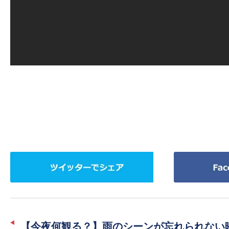
ツ
Facebook
イ
で
ッ
シ
タ
ェ
ー
ア
【今夜何観る？】雨のシーンが忘れられない映画