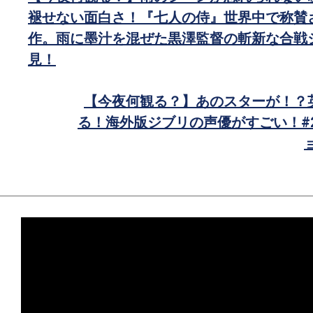
で
褪せない面白さ！『七人の侍』世界中で称賛
シ
作。雨に墨汁を混ぜた黒澤監督の斬新な合戦
ェ
見！
ア
【今夜何観る？】あのスターが！？
る！海外版ジブリの声優がすごい！#