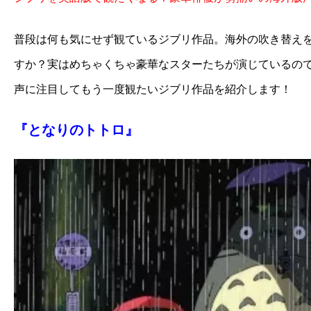
ア
登
普段は何も気にせず観ているジブリ作品。海外の吹き替え
場！
すか？
実はめちゃくちゃ豪華なスターたちが演じているの
MOVIE
MARBIE（ム
声に注目してもう一度観たいジブリ作品を紹介します！
ー
ビ
『となりのトトロ』
ー
マ
ー
ビ
ー）
は
世
界
中