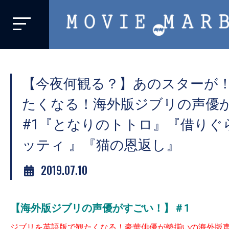
MOVIE
MARBIE
業
界
【今夜何観る？】あのスターが
初、
映
たくなる！海外版ジブリの声優
画
#1『となりのトトロ』『借りぐ
バ
ッティ 』『猫の恩返し』
イ
ラ
2019.07.10
ル
メ
デ
【海外版ジブリの声優がすごい！
】＃1
ィ
ジブリを英語版で観たくなる！
豪華俳優が勢揃いの海外版