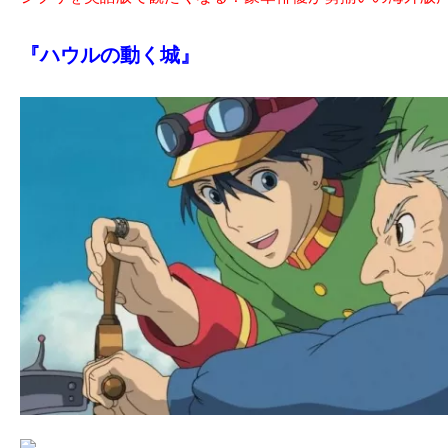
ア
登
『ハウルの動く城』
場！
MOVIE
MARBIE（ム
ー
ビ
ー
マ
ー
ビ
ー）
は
世
界
中