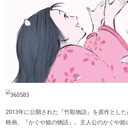
て
一
日
を
ハ
ッ
ピ
ー
に
し
ち
ゃ
お
う。
2013年に公開された『竹取物語』を原作とし
映画、『かぐや姫の物語』。主人公のかぐや姫