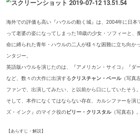
の
映
海外での評価も高い『ハウルの動く城』は、2004年に日本
画
って老婆の姿になってしまった18歳の少女・ソフィーと、
の
ネ
命に縛られた青年・ハウルの二人が様々な困難に立ち向か
タ
ンタジー。
が
英語版ハウルを演じたのは、『アメリカン・サイコ』『ダ
満
など、数々の大作に出演する
クリスチャン・ベール
（写真
載
な
ファンで、出演してみたい、と以前から口にしていたそう
メ
そして、本作になくてはならない存在、カルシファーを演
デ
ズ・インク』のマイク役の
ビリー・クリスタル
（写真右
）
ィ
ア
【あらすじ・解説】
で