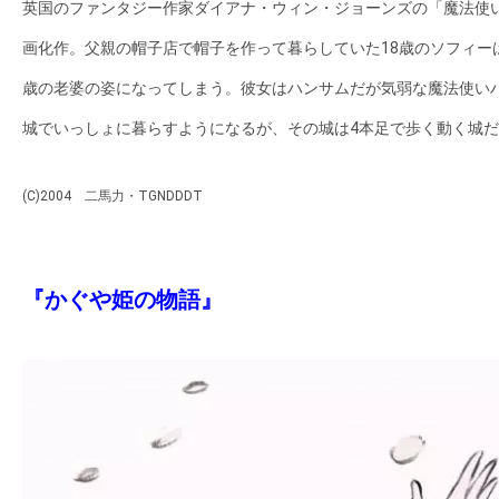
英国のファンタジー作家ダイアナ・ウィン・ジョーンズの「魔法使
す。
映
画化作。父親の帽子店で帽子を作って暮らしていた18歳のソフィー
画
歳の老婆の姿になってしまう。彼女はハンサムだが気弱な魔法使い
の
城でいっしょに暮らすようになるが、その城は4本足で歩く動く城
ネ
タ
(C)2004 二馬力・TGNDDDT
を
み
ん
『かぐや姫の物語』
な
で
シ
ェ
ア
し