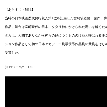
【あらすじ・解説】
当時の日本映画歴代興行収入第1位を記録した宮崎駿監督、原作、
作品。舞台は室町時代の日本。タタリ神にかけられた呪いを解くた
タカは、人間でありながら神々の側につくもののけ姫と呼ばれる少
ション作品として初の日本アカデミー賞最優秀作品賞の受賞をはじ
受賞した。
(C)1997 二馬力・TNDG