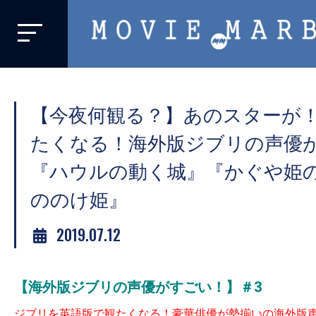
MOVIE
MARBIE
業
界
【今夜何観る？】あのスターが
初、
映
たくなる！海外版ジブリの声優が
画
『ハウルの動く城』『かぐや姫の
バ
ののけ姫』
イ
ラ
2019.07.12
ル
メ
デ
【海外版ジブリの声優がすごい！
】＃3
ィ
ジブリを英語版で観たくなる！
豪華俳優が勢揃いの海外版