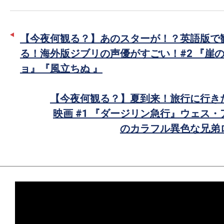
ッ
シ
タ
ェ
ー
ア
【今夜何観る？】あのスターが！？英語版で
で
る！海外版ジブリの声優がすごい！#2 『崖
シ
ョ』『風立ちぬ 』
ェ
ア
【今夜何観る？】夏到来！旅行に行き
映画 #1 『ダージリン急行』ウェス
のカラフル異色な兄弟