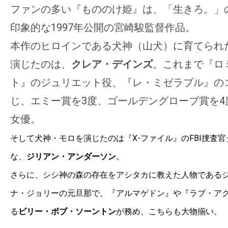
ファンの多い『もののけ姫』は、「生きろ。」
印象的な1997年公開の宮崎駿監督作品。
本作のヒロインである犬神（山犬）に育てられ
演じたのは、
クレア・デインズ
。これまで『ロ
ト』のジュリエット役、『レ・ミゼラブル』の
じ、エミー賞を3度、ゴールデングローブ賞を4
女優。
そして犬神・モロを演じたのは『X-ファイル』のFBI捜査
な、
ジリアン・アンダーソン
。
さらに、シシ神の森の存在をアシタカに教えた人物である
ナ・ジョリーの元旦那で、『アルマゲドン』や『ラブ・ア
る
ビリー・ボブ・ソーントン
が務め、こちらも大物揃い。