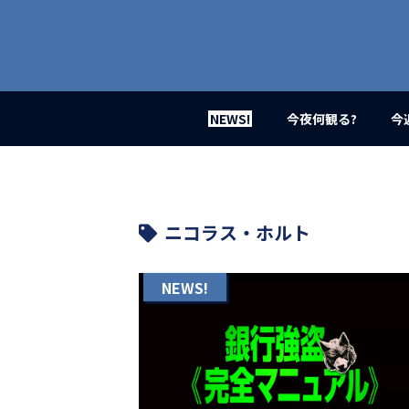
業
界
初、
映
画
バ
イ
NEWS!
今夜何観る?
今
ラ
ル
メ
デ
ィ
ア
ニコラス・ホルト
登
場！
MOVIE
NEWS!
MARBIE（ム
ー
ビ
ー
マ
ー