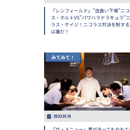
し
ち
『レンフィールド』”虫食い下僕”ニコ
ゃ
ス・ホルトVS”パワハラドラキュラ”
お
ラス・ケイジ！ニコラス対決を制する
う。
は誰だ！
みてみて！
2023.01.14
『ザ・メニュー』裏があってもおもて