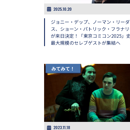
画
2025.10.20
の
ネ
ジョニー・デップ、ノーマン・リーダ
タ
を
ス、ショーン・パトリック・フラナリ
み
が来日決定！「東京コミコン2025」
ん
最大規模のセレブゲストが集結へ
な
で
シ
ェ
ア
みてみて！
し
て
一
日
を
ハ
ッ
ピ
ー
に
2023.11.18