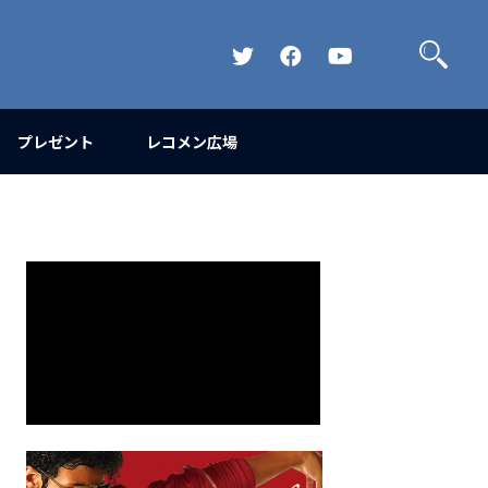
検
索
Official
Official
Official
Twitter
FaceBook
YouTube
Channel
プレゼント
レコメン広場