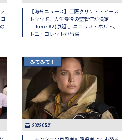
ラ
【海外ニュース】巨匠クリント・イース
ニコ
トウッド、人生最後の監督作が決定
の
『Juror #2(原題)』ニコラス・ホルト、
トニ・コレットが出演。
みてみて！
2022.05.21
な
『モンタナの目撃者』暗殺者よりも恐ろ