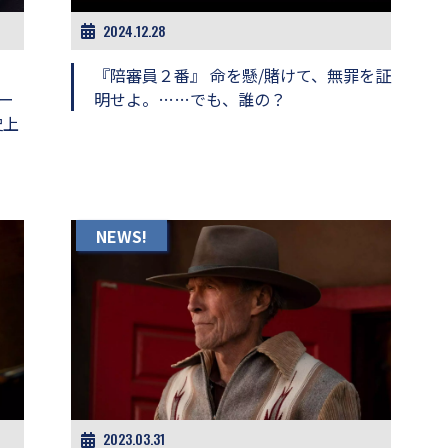
2024.12.28
『陪審員２番』 命を懸/賭けて、無罪を証
ー
明せよ。……でも、誰の？
史上
NEWS!
2023.03.31