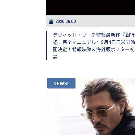
ビ
ー）
は
世
2026.06.03
界
中
デヴィッド・リーチ監督最新作『銀行
の
盗：完全マニュアル』9月4日日米同
映
開決定！特報映像＆海外版ポスター初
画
の
禁
ネ
タ
が
満
NEWS!
載
な
メ
デ
ィ
ア
で
す。
映