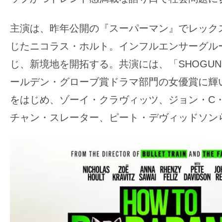
す。
映
主演は、昨年公開の『スーパーマン』でレック
画
じたニコラス・ホルト。インフルエンサーグル
の
ネ
じ、新境地を開拓する。共演には、「SHOGUN
タ
ールデン・グローブ賞ドラマ部門の女優賞に輝
を
をはじめ、ゾーイ・クラヴィッツ、ジョン・C
み
チャン・スレーター、ピート・デヴィッドソン
ん
な
で
シ
ェ
ア
し