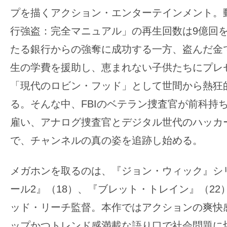
の
プを描くアクション・エンターテインメント。
映
行強盗：完全マニュアル」の再生回数は9億回
画
たる銀行からの強奪に成功する一方、盗んだ金
の
生の学費を援助し、恵まれない子供たちにプレ
ネ
「現代のロビン・フッド」として世間から熱狂
タ
が
る。そんな中、FBIのベテラン捜査官が前科持
満
雇い、アナログ捜査官とデジタル世代のハッカ
載
で、チャンネルの真の姿を追跡し始める。
な
メ
メガホンを取るのは、『ジョン・ウィック』シ
デ
ィ
ール2』（18）、『ブレット・トレイン』（22
ア
ッド・リーチ監督。本作ではアクションの爽快
で
ップかつトレンド感満載な語り口で社会問題に