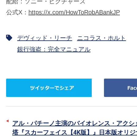
配給：ソニー・ピクチャーズ
公式X：
https://x.com/HowToRobABankJP
デヴィッド・リーチ
ニコラス・ホルト
銀行強盗：完全マニュアル
ツ
Facebook
イ
で
ッ
シ
タ
ェ
ー
ア
アル・パチーノ主演のバイオレンス・アクシ
で
塔『スカーフェイス【4K版】』日本版オリジ
シ