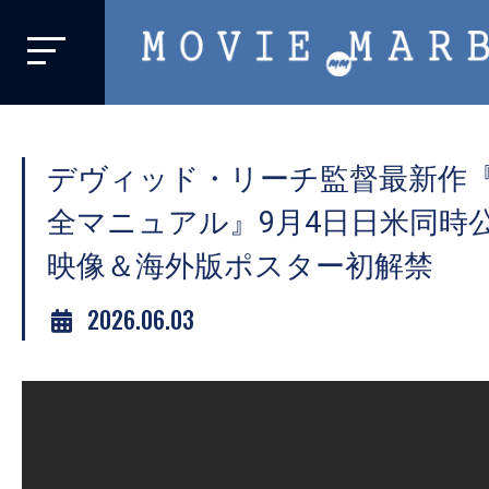
MOVIE
MARBIE
業
界
デヴィッド・リーチ監督最新作
初、
映
全マニュアル』9月4日日米同時
画
映像＆海外版ポスター初解禁
バ
イ
2026.06.03
ラ
ル
メ
デ
ィ