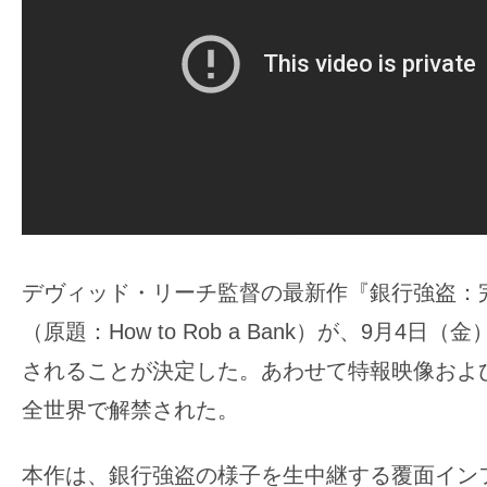
ア
登
場！
MOVIE
MARBIE（ム
ー
ビ
ー
マ
デヴィッド・リーチ監督の最新作『銀行強盗：
ー
ビ
（原題：How to Rob a Bank）が、9月4日
ー）
されることが決定した。あわせて特報映像およ
は
全世界で解禁された。
世
界
本作は、銀行強盗の様子を生中継する覆面イン
中