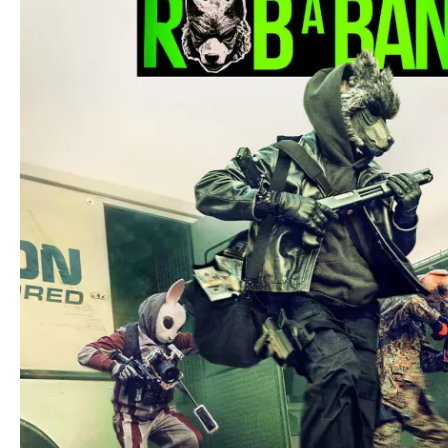
て
一
日
を
ハ
ッ
ピ
ー
に
し
ち
ゃ
お
う。