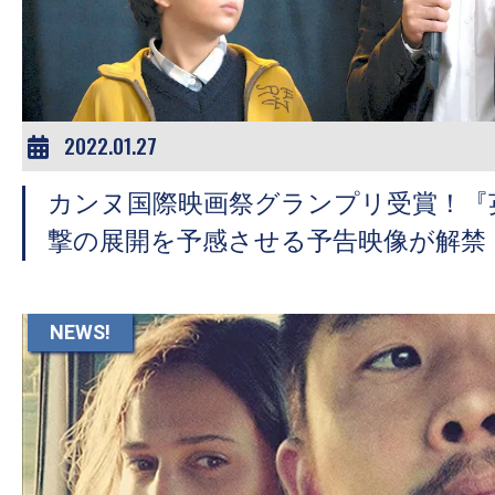
ア
登
場！
MOVIE
MARBIE（ム
2022.01.27
ー
カンヌ国際映画祭グランプリ受賞！『
ビ
ー
撃の展開を予感させる予告映像が解禁
マ
ー
ビ
NEWS!
ー）
は
世
界
中