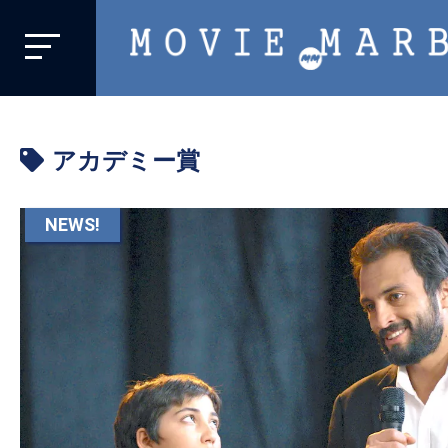
MOVIE
MARBIE
業
界
アカデミー賞
初、
映
画
NEWS!
バ
イ
ラ
ル
メ
デ
ィ