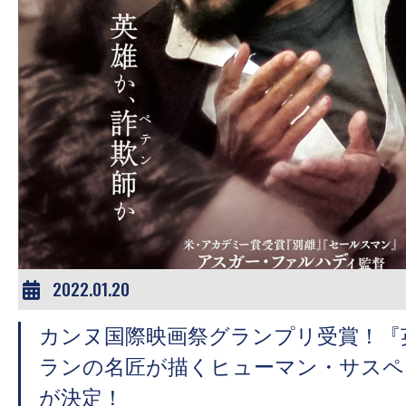
す。
映
画
の
ネ
タ
を
み
ん
な
で
2022.01.20
シ
ェ
カンヌ国際映画祭グランプリ受賞！『
ア
ランの名匠が描くヒューマン・サスペ
し
が決定！