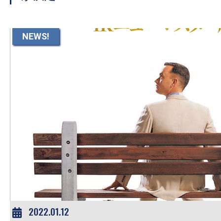
て
一
日
NEWS!
を
ハ
ッ
ピ
ー
に
し
ち
ゃ
お
う。
2022.01.12