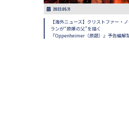
画
2023.05.11
の
ネ
【海外ニュース】クリストファー・ノ
タ
を
ランが“原爆の父”を描く
み
『Oppenheimer（原題）』予告編解
ん
な
で
シ
ェ
ア
し
て
一
日
を
ハ
ッ
ピ
ー
に