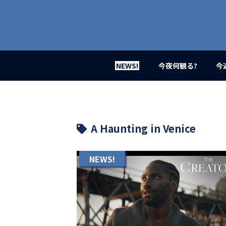
業
界
初、
映
画
バ
イ
NEWS!
今夜何観る?
今
ラ
ル
メ
デ
ィ
ア
A Haunting in Venice
登
場！
MOVIE
NEWS!
MARBIE（ム
ー
ビ
ー
マ
ー