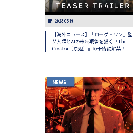
ビ
ー）
は
世
2023.05.19
界
中
【海外ニュース】『ローグ・ワン』監
の
が人類とAIの未来戦争を描く『The
映
Creator（原題）』の予告編解禁！
画
の
ネ
タ
が
満
NEWS!
載
な
メ
デ
ィ
ア
で
す。
映