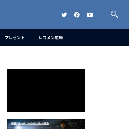
検
索
Official
Official
Official
Twitter
FaceBook
YouTube
Channel
プレゼント
レコメン広場