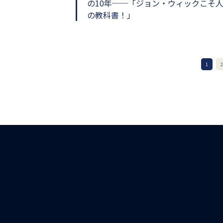
の10年──「ジョン・ウィックこそ
の教科書！」
1
2