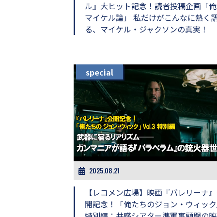
し
ル』大ヒット記念！読者投稿企画「俺
ち
マイケル論」 私だけがこんなに熱く
ゃ
る、マイケル・ジャクソンの真実！
お
う。
special
2025.08.21
【レコメン広場】映画『バレリーナ』
開記念！「俺たちのジョン・ウィック
特別編：共感シアター準軍事顧問の映