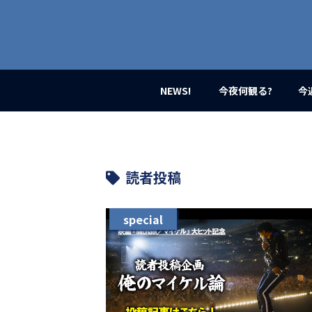
業
界
初、
映
画
バ
イ
NEWS!
今夜何観る?
今
ラ
ル
メ
デ
ィ
ア
読者投稿
登
場！
MOVIE
special
MARBIE（ム
ー
ビ
ー
マ
ー