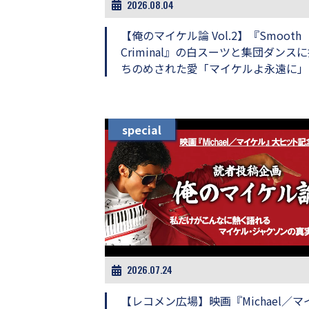
2026.08.04
画
の
【俺のマイケル論 Vol.2】『Smooth
ネ
Criminal』の白スーツと集団ダンス
タ
を
ちのめされた愛「マイケルよ永遠に」
み
ん
な
で
special
シ
ェ
ア
し
て
一
日
を
ハ
ッ
2026.07.24
ピ
ー
に
【レコメン広場】映画『Michael／マ