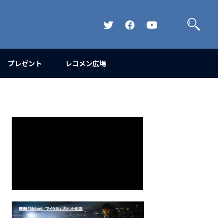
検
索
Official
Official
Official
Twitter
FaceBook
YouTube
Channel
プレゼント
レコメン広場