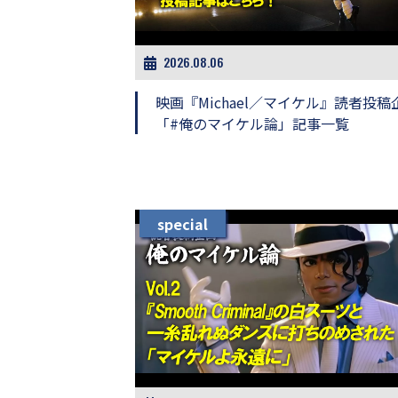
ビ
ー）
は
世
2026.08.06
界
中
映画『Michael／マイケル』読者投稿
の
「#俺のマイケル論」記事一覧
映
画
の
ネ
タ
が
special
満
載
な
メ
デ
ィ
ア
で
す。
映