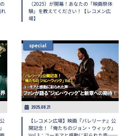
の
（2025）が開幕！あなたの「映画祭体
語れ
験」を教えてください！【レコメン広
場】
special
2025.08.21
公
【レコメン広場】映画『バレリーナ』公
」
開記念！「俺たちのジョン・ウィック」
画
Vol.3：ユーモアと感動に彩られた声──