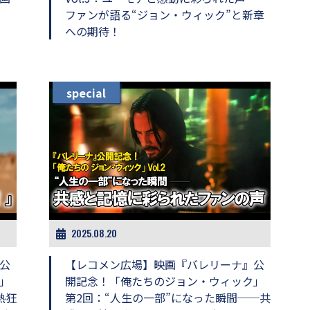
』
ファンが語る“ジョン・ウィック”と新章
への期待！
special
2025.08.20
公
【レコメン広場】映画『バレリーナ』公
」
開記念！「俺たちのジョン・ウィック」
熱狂
第2回：“人生の一部”になった瞬間──共