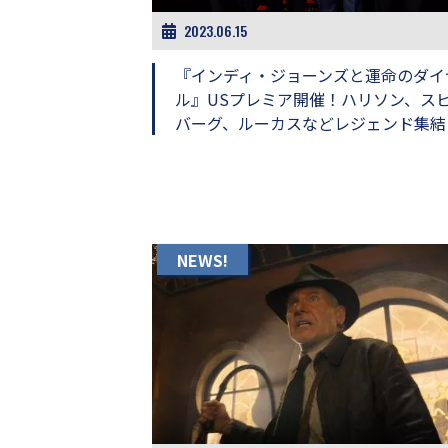
画
2023.06.15
の
ネ
『インディ・ジョーンズと運命のダイ
タ
を
ル』USプレミア開催！ハリソン、ス
み
バーグ、ルーカスなどレジェンド集結
ん
な
で
シ
ェ
ア
し
NEWS!
て
一
日
を
ハ
ッ
ピ
ー
に