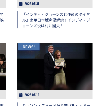
2023.05.31
ヤ
『インディ・ジョーンズと運命のダイヤ
映
ル』豪華日本版声優解禁！インディ・ジ
ョーンズ役は村井國夫！
NEWS!
2023.05.19
デ
ハリソン・フォードが名誉パルム・ドー