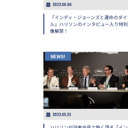
し
2023.06.06
ち
ゃ
『インディ・ジョーンズと運命のダイ
お
ル』ハリソンのインタビュー入り特別
う。
像解禁！
NEWS!
2023.05.23
ハリソンが記者会見で熱く語る『イン