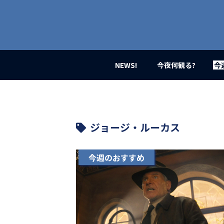
業
界
初、
映
画
バ
イ
NEWS!
今夜何観る?
今
ラ
ル
メ
デ
ィ
ア
ジョージ・ルーカス
登
場！
MOVIE
今週のおすすめ
MARBIE（ム
ー
ビ
ー
マ
ー