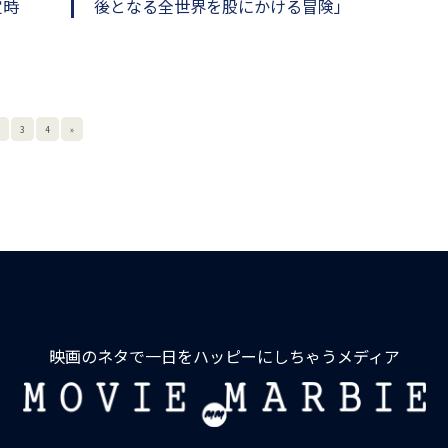
定時
後となる全世界を股にかける冒険」
3
4
»
映画のネタで一日をハッピーにしちゃうメディア
MOVIE
MARBIE