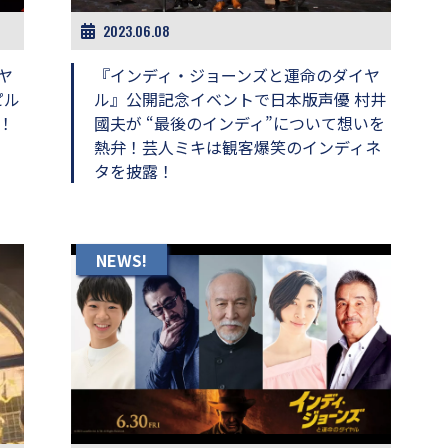
2023.06.08
ヤ
『インディ・ジョーンズと運命のダイヤ
ピル
ル』公開記念イベントで日本版声優 村井
！
國夫が “最後のインディ”について想いを
熱弁！芸人ミキは観客爆笑のインディネ
タを披露！
NEWS!