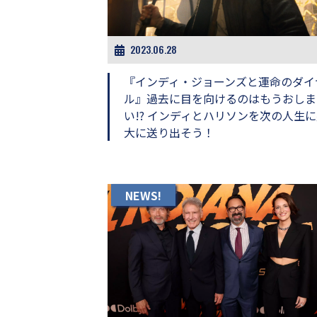
ビ
ー）
は
世
2023.06.28
界
中
『インディ・ジョーンズと運命のダイ
の
ル』過去に目を向けるのはもうおしま
映
い!? インディとハリソンを次の人生
画
の
大に送り出そう！
ネ
タ
が
満
NEWS!
載
な
メ
デ
ィ
ア
で
す。
映