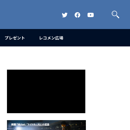
検
索
Official
Official
Official
Twitter
FaceBook
YouTube
Channel
プレゼント
レコメン広場