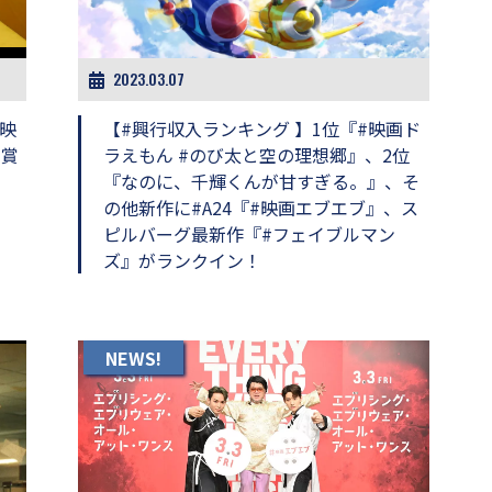
2023.03.07
映
【#興行収入ランキング 】1位『#映画ド
ー賞
ラえもん #のび太と空の理想郷』、2位
『なのに、千輝くんが甘すぎる。』、そ
の他新作に#A24『#映画エブエブ』、ス
ピルバーグ最新作『#フェイブルマン
ズ』がランクイン！
NEWS!