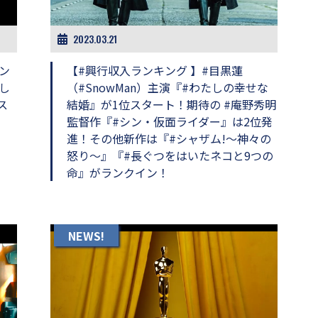
2023.03.21
ン
【#興行収入ランキング 】#目黒蓮
し
（#SnowMan）主演『#わたしの幸せな
ス
結婚』が1位スタート！期待の #庵野秀明
監督作『#シン・仮面ライダー』は2位発
進！その他新作は『#シャザム!〜神々の
怒り〜』『#長ぐつをはいたネコと9つの
命』がランクイン！
NEWS!