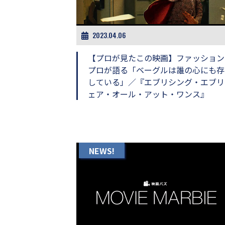
ビ
ー）
は
世
2023.04.06
界
中
【プロが見たこの映画】ファッション
の
プロが語る「ベーグルは誰の心にも存
映
している」／『エブリシング・エブリ
画
の
ェア・オール・アット・ワンス』
ネ
タ
が
満
載
NEWS!
な
メ
デ
ィ
ア
で
す。
映