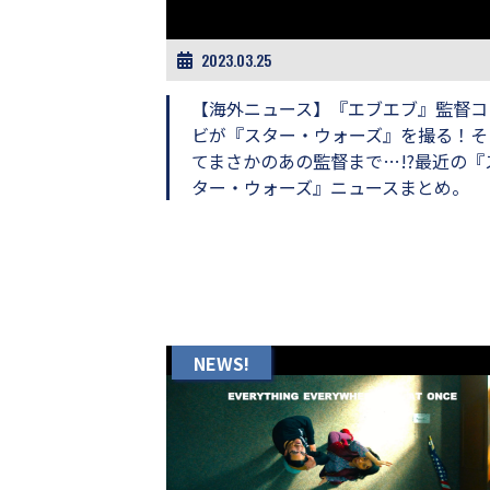
画
の
2023.03.25
ネ
タ
を
【海外ニュース】『エブエブ』監督コ
み
ビが『スター・ウォーズ』を撮る！そ
ん
てまさかのあの監督まで…!?最近の『
な
ター・ウォーズ』ニュースまとめ。
で
シ
ェ
ア
し
て
一
日
NEWS!
を
ハ
ッ
ピ
ー
に