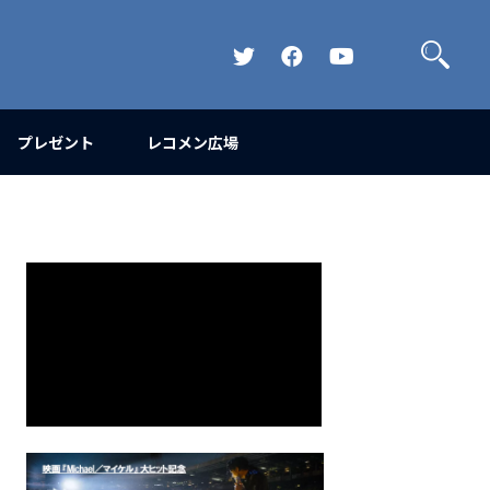
検
索
Official
Official
Official
Twitter
FaceBook
YouTube
Channel
プレゼント
レコメン広場