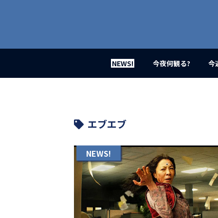
業
界
初、
映
画
バ
イ
NEWS!
今夜何観る?
今
ラ
ル
メ
デ
ィ
ア
エブエブ
登
場！
MOVIE
NEWS!
MARBIE（ム
ー
ビ
ー
マ
ー