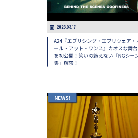
し
ち
ゃ
お
う。
2023.03.17
A24『エブリシング・エブリウェア・
ール・アット・ワンス』カオスな舞台
を初公開！笑いの絶えない「NGシー
集」解禁！
NEWS!