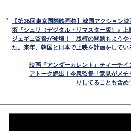
タ
ェ
ー
ア
【第36回東京国際映画祭】韓国アクション映
で
塔『シュリ（デジタル・リマスター版）』上
シ
ジェギュ監督が登壇！「版権の問題もようや
ェ
た。来年、韓国と日本で上映を計画をしてい
ア
映画『アンダーカレント』ティーチイ
アトーク続出！今泉監督「意見がメチ
りしてることも含め