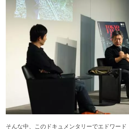
て
一
日
を
ハ
ッ
ピ
ー
に
し
ち
ゃ
お
う。
そんな中、このドキュメンタリーでエドワード