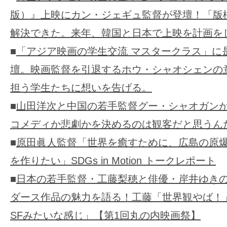
版）』上映にカン・ジェギュ監督が登壇！「版
解決できた。来年、韓国と日本で上映を計画を
■
「アジア映画の学生交流 マスタークラス」に
壇。映画監督を引退するホウ・シャオシェンの
担う学生たちに想いを告げる。
■
山田洋次と中国の若手監督グー・シャオガン
コメディか悲劇かを決めるのは観客だと思うん
■
原田眞人監督「世界を癒すために、広島の原
を作りたい」SDGs in Motion トークレポート
■
日本の若手監督・工藤梨穂と俳優・岸井ゆき
ダース作品の魅力を語る！工藤「世界観やば！
SFみたいな感じ」【第1回丸の内映画祭】