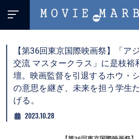
MOVIE
MARBIE
業
界
【第36回東京国際映画祭】「ア
初、
映
交流 マスタークラス」に是枝裕
画
壇。映画監督を引退するホウ・
バ
の意思を継ぎ、未来を担う学生
イ
ラ
げる。
ル
2023.10.28
メ
デ
ィ
【第36回東京国際映画祭】