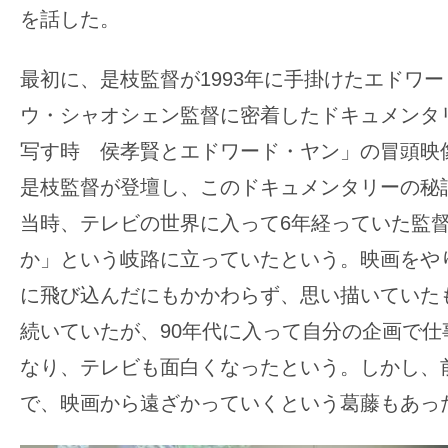
す。
を話した。
映
画
最初に、是枝監督が1993年に手掛けたエドワ
の
ウ・シャオシェン監督に密着したドキュメンタ
ネ
写す時 侯孝賢とエドワード・ヤン」の冒頭映
タ
を
是枝監督が登壇し、このドキュメンタリーの秘
み
当時、テレビの世界に入って6年経っていた監
ん
か」という岐路に立っていたという。映画をや
な
に飛び込んだにもかかわらず、思い描いていた
で
シ
続いていたが、90年代に入って自分の企画で仕
ェ
なり、テレビも面白くなったという。しかし、
ア
で、映画から遠ざかっていくという葛藤もあっ
し