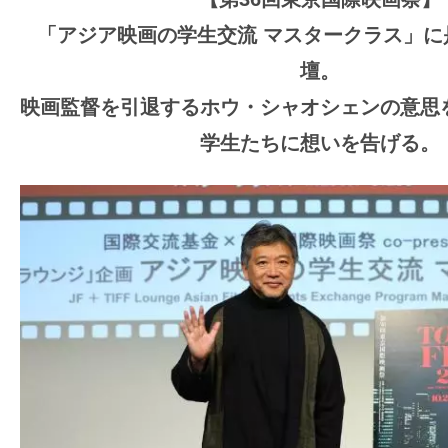
ア
「アジア映画の学生交流 マスタークラス」に
登
場！
壇。
MOVIE
映画監督を引退するホウ・シャオシェンの意思
MARBIE（ム
学生たちに想いを告げる。
ー
ビ
ー
マ
ー
ビ
ー）
は
世
界
中