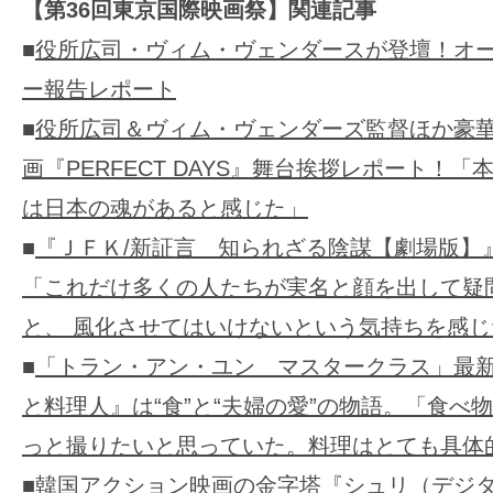
【第36回東京国際映画祭】関連記事
■
役所広司・ヴィム・ヴェンダースが登壇！オ
ー報告レポート
■
役所広司＆ヴィム・ヴェンダーズ監督ほか豪
画『PERFECT DAYS』舞台挨拶レポート！
は日本の魂があると感じた」
■
『ＪＦＫ/新証言 知られざる陰謀【劇場版】
「これだけ多くの人たちが実名と顔を出して疑
と、 風化させてはいけないという気持ちを感じ
■
「トラン・アン・ユン マスタークラス」最新
と料理人』は“食”と“夫婦の愛”の物語。「食べ
っと撮りたいと思っていた。料理はとても具体
■
韓国アクション映画の金字塔『シュリ（デジ