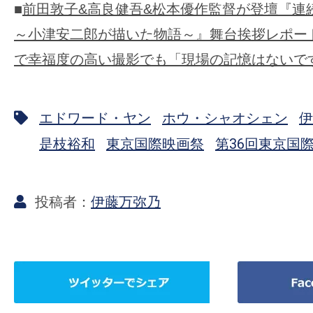
■
前田敦子&高良健吾&松本優作監督が登壇『連続
～小津安二郎が描いた物語～』舞台挨拶レポー
で幸福度の高い撮影でも「現場の記憶はないで
エドワード・ヤン
ホウ・シャオシェン
伊
是枝裕和
東京国際映画祭
第36回東京国
伊藤万弥乃
ツ
Facebook
イ
で
ッ
シ