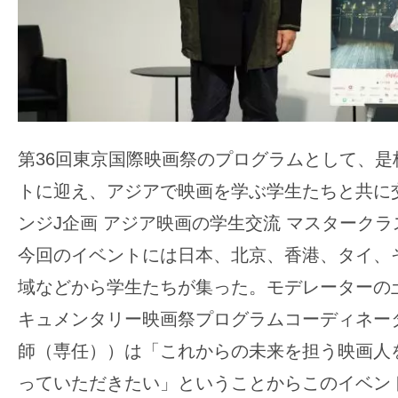
の
映
画
の
ネ
タ
第36回東京国際映画祭のプログラムとして、是
が
トに迎え、アジアで映画を学ぶ学生たちと共に
満
ンジJ企画 アジア映画の学生交流 マスターク
載
な
今回のイベントには日本、北京、香港、タイ、そ
メ
域などから学生たちが集った。モデレーターの
デ
キュメンタリー映画祭プログラムコーディネー
ィ
師（専任））は「これからの未来を担う映画人
ア
で
っていただきたい」ということからこのイベン