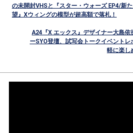
で
の未開封VHSと『スター・ウォーズ EP4/新
シ
望』Xウィングの模型が超高額で落札！
ェ
ア
A24『X エックス』デザイナー大島
ーSYO登壇、試写会トークイベントレ
軽に楽し