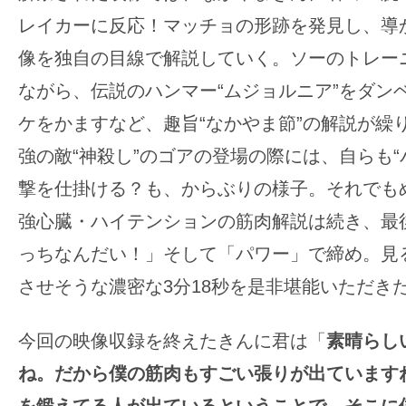
す。
レイカーに反応！マッチョの形跡を発見し、導
映
像を独自の目線で解説していく。ソーのトレー
画
の
ながら、伝説のハンマー“ムジョルニア”をダン
ネ
ケをかますなど、趣旨“なかやま節”の解説が繰
タ
強の敵“神殺し”のゴアの登場の際には、自らも“
を
撃を仕掛ける？も、からぶりの様子。それでも
み
ん
強心臓・ハイテンションの筋肉解説は続き、最
な
っちなんだい！」そして「パワー」で締め。見
で
させそうな濃密な3分18秒を是非堪能いただき
シ
ェ
今回の映像収録を終えたきんに君は「
素晴らし
ア
ね。だから僕の筋肉もすごい張りが出ています
し