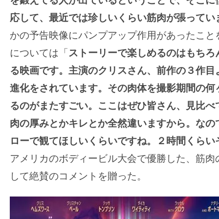
て
を鍛えてる人が出ているということで、そこに
一
応して、最近では珍しいくらい筋肉が張ってい
日
かの予告映像にパンプアップ作用があったこと
を
については「
ストーリーで楽しめるのはもちろ
ハ
ッ
る映画です。主演のクリスさん、前作の３作目
ピ
進化をされています。その肉体を撮影期間の何
ー
るのがまたすごい。ここはぜひ皆さん、見比べ
に
肉の厚みとかキレとか全然違いますから。なの
し
ローで観てほしいくらいですね。２時間くらい
ち
ゃ
アメリカのボディービル大会で優勝した、筋肉
お
して絶賛のコメントを贈った。
う。