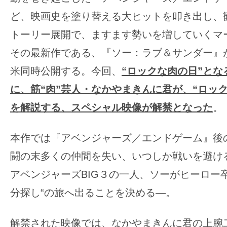
の
ど、映画史を塗り替える大ヒットを叩き出し、
映
トーリー展開で、ますます勢いを増していくマ
画
その最新作である、『ソー：ラブ＆サンダー』が
の
米同時公開する。今回、
“ロックな肉の日”とな
ネ
タ
に、筋“肉”芸人・なかやまきんに君が、“ロッ
が
を解説する、スペシャル映像が解禁となった
。
満
載
本作では『アベンジャーズ／エンドゲーム』後
な
闘の末多くの仲間を失い、いつしか戦いを避け
メ
デ
アベンジャーズBIG３の一人、ソーがヒーロー
ィ
分探し“の旅へ出ることを決める―。
ア
で
解禁された映像では、なかやまきんに君の上腕