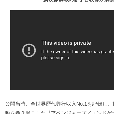
ア
登
場！
MOVIE
MARBIE（ム
ー
ビ
ー
マ
ー
ビ
ー）
は
世
公開当時、全世界歴代興行収入No.1を記録し
界
中
動を巻き起こした『アベンジャーズ／エンドゲー