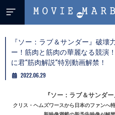
MOVIE
MARBIE
業
界
『ソー：ラブ＆サンダー』破壊
初、
映
ー！筋肉と筋肉の華麗なる競演
画
に君“筋肉解説”特別動画解禁！
バ
イ
2022.06.29
ラ
ル
『ソー：ラブ＆サンダー
メ
デ
クリス・ヘムズワースから日本のファンへ
ィ
新映像満載の新予告映像が解