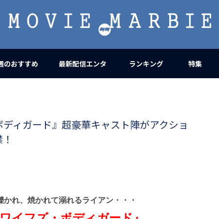
MOVIE
MARBIE
週のおすすめ
最新配信エンタ
ランキング
特集
ボディガード』超豪華キャスト陣がアクショ
禁！
轢かれ、焼かれて溺れるライアン・・・
ワイフズ・ボディガード』