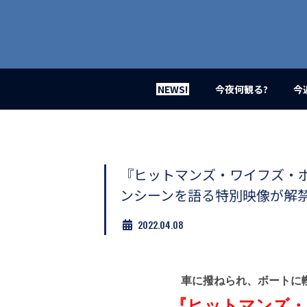
業
界
初、
映
画
バ
イ
NEWS!
今夜何観る?
今
ラ
ル
メ
デ
ィ
ア
『ヒットマンズ・ワイフズ・
登
ンシーンを語る特別映像が解
場！
MOVIE
2022.04.08
MARBIE（ム
ー
ビ
ー
マ
車に撥ねられ、ボートに
ー
『ヒットマンズ・