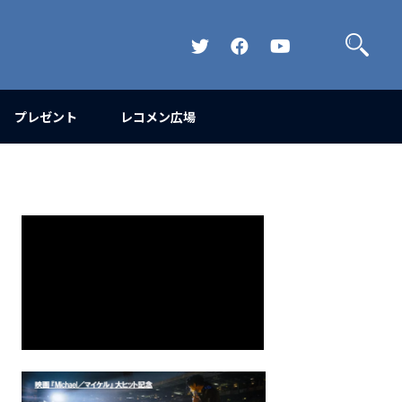
検
索
Official
Official
Official
Twitter
FaceBook
YouTube
Channel
プレゼント
レコメン広場