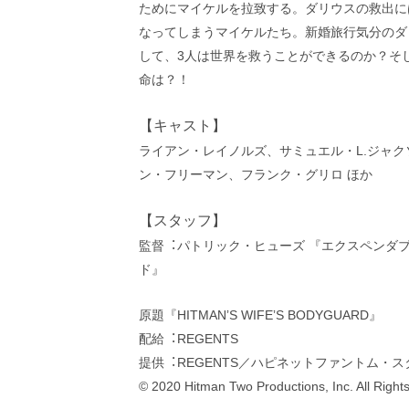
ためにマイケルを拉致する。ダリウスの救出に
なってしまうマイケルたち。新婚旅⾏気分のダ
して、3人は世界を救うことができるのか？そ
命は？！
【キャスト】
ライアン・レイノルズ、サミュエル・L.ジャ
ン・フリーマン、フランク・グリロ ほか
【スタッフ】
監督︓パトリック・ヒューズ 『エクスペンダ
ド』
原題『HITMANʼS WIFEʼS BODYGUARD』
配給︓REGENTS
提供︓REGENTS／ハピネットファントム・ス
© 2020 Hitman Two Productions, Inc. All Right