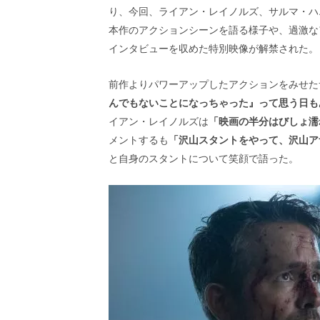
画
り、今回、ライアン・レイノルズ、サルマ・ハ
の
本作のアクションシーンを語る様子や、過激な
ネ
インタビューを収めた特別映像が解禁された。
タ
を
み
前作よりパワーアップしたアクションをみせた
ん
んでもないことになっちゃった』って思う日も
な
イアン・レイノルズは
「映画の半分はびしょ濡
で
シ
メントするも
「沢山スタントをやって、沢山ア
ェ
と自身のスタントについて笑顔で語った
。
ア
し
て
一
日
を
ハ
ッ
ピ
ー
に