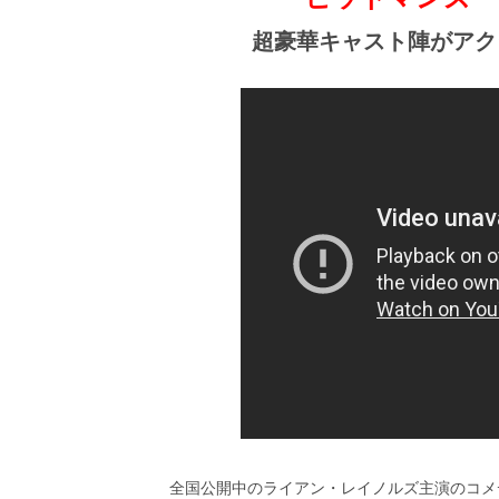
ビ
ー）
超豪華キャスト陣がアク
は
世
界
中
の
映
画
の
ネ
タ
が
満
載
な
メ
デ
ィ
ア
で
す。
全国公開中のライアン・レイノルズ主演のコメ
映