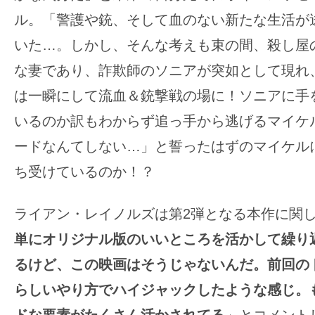
す。
ル。「警護や銃、そして⾎のない新たな生活が
映
いた…。しかし、そんな考えも束の間、殺し屋
画
の
な妻であり、詐欺師のソニアが突如として現れ
ネ
は⼀瞬にして流血＆銃撃戦の場に！
ソニアに手
タ
いるのか訳もわからず追っ手から逃げるマイケ
を
ードなんてしない…」と誓ったはずのマイケル
み
ん
ち受けているのか！？
な
で
ライアン・レイノルズは第2弾となる本作に関
シ
単にオリジナル版のいいところを活かして繰り
ェ
るけど、この映画はそうじゃないんだ。前回の
ア
らしいやり⽅でハイジャックしたような感じ。
し