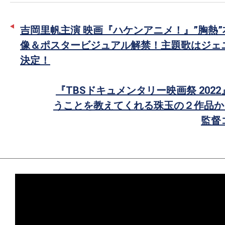
タ
ェ
ー
ア
吉岡里帆主演 映画『ハケンアニメ！』”胸熱
で
像＆ポスタービジュアル解禁！主題歌はジェ
シ
決定！
ェ
ア
『TBSドキュメンタリー映画祭 202
うことを教えてくれる珠玉の２作品か
監督