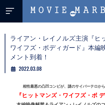
MOVIE
MARBIE
業
界
ライアン・レイノルズ主演『ヒ
初、
映
ワイフズ・ボディガード』本編
画
メント到着！
バ
イ
2022.03.08
ラ
ル
メ
相性最悪の凸凹コンビが、謎のサイバーテロから
デ
『ヒットマンズ・ワイフズ・ボ 
ィ
本編映像解禁＆ライアン・レイノルズの