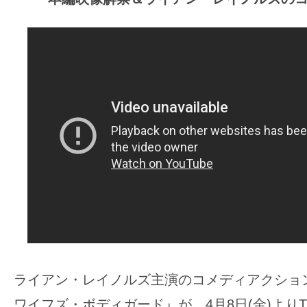
ア
登
場！
MOVIE
MARBIE（ム
ー
ビ
ー
マ
ー
ビ
ー）
は
世
ライアン・レイノルズ主演のコメディアクショ
界
中
ワイフズ・ボディガード』が、4月8日(金)より