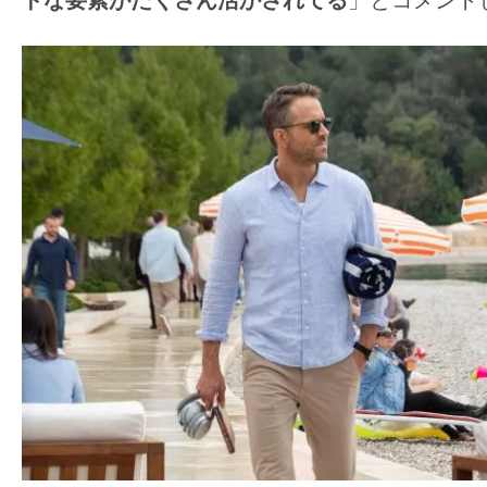
て
ドな要素がたくさん活かされてる
」とコメント
一
日
を
ハ
ッ
ピ
ー
に
し
ち
ゃ
お
う。