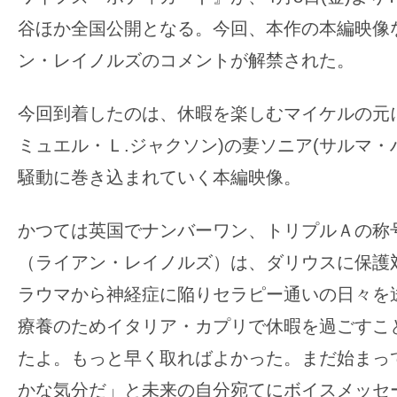
の
谷ほか全国公開となる。今回、本作の本編映像
映
ン・レイノルズのコメントが解禁された。
画
の
今回到着したのは、休暇を楽しむマイケルの元
ネ
ミュエル・Ｌ.ジャクソン)の妻ソニア(サルマ・
タ
が
騒動に巻き込まれていく本編映像。
満
載
かつては英国でナンバーワン、トリプルＡの称
な
（ライアン・レイノルズ）は、ダリウスに保護
メ
ラウマから神経症に陥りセラピー通いの日々を
デ
療養のためイタリア・カプリで休暇を過ごすこ
ィ
ア
たよ。もっと早く取ればよかった。まだ始まって
で
かな気分だ」と未来の⾃分宛てにボイスメッセ