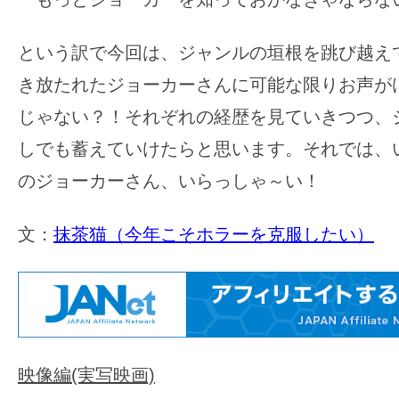
す。
映
という訳で今回は、ジャンルの垣根を跳び越え
画
き放たれたジョーカーさんに可能な限りお声が
の
ネ
じゃない？！それぞれの経歴を見ていきつつ、
タ
しでも蓄えていけたらと思います。それでは、
を
のジョーカーさん、いらっしゃ～い！
み
ん
文：
抹茶猫（今年こそホラーを克服したい）
な
で
シ
ェ
ア
し
映像編(実写映画)