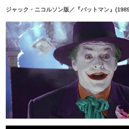
て
一
ジャック・ニコルソン版／『バットマン』(1989
日
を
ハ
ッ
ピ
ー
に
し
ち
ゃ
お
う。