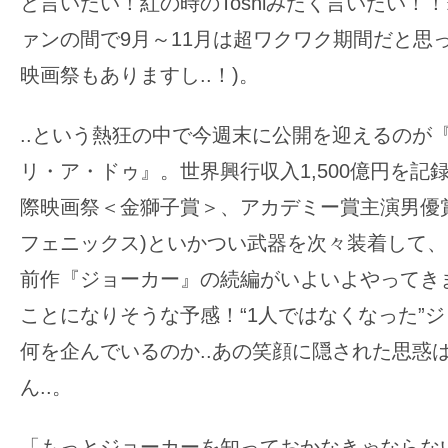
と言いたい！紅の時のToshiみたく言いたい！
の
ァンの間で9月～11月は超ワクワク期間だと思
映
映画祭もありますし..！)。
画
の
..という熱狂の中で今週末に公開を迎えるのが
ネ
タ
リ・ア・ドゥ』。世界興行収入1,500億円を記
が
際映画祭＜金獅子賞＞、アカデミー賞主演男優
満
フェニックス)といかつい武器を次々装着して
載
前作『ジョーカー』の続編がいよいよやってき
な
メ
ことになりそうな予感！“1人ではなくなった”
デ
何を企んでいるのか..あの笑顔に隠された思惑
ィ
ん..。
ア
で
「もっとジョーカーを知っておかなきゃならな