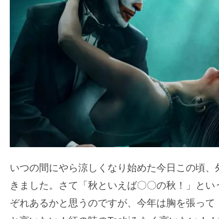
ア
登
場！
MOVIE
MARBIE（ム
ー
ビ
ー
マ
ー
ビ
ー）
いつの間にやら涼しくなり始めた今日この頃、
は
きました。さて「秋といえば〇〇の秋！」とい
世
界
ぞれあるかと思うのですが、今年は胸を張って
中