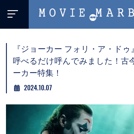
MOVIE
MARBIE
業
界
『ジョーカー フォリ・ア・ドゥ
初、
映
呼べるだけ呼んでみました！古
画
ーカー特集！
バ
イ
2024.10.07
ラ
ル
メ
デ
ィ