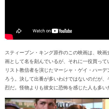
す。
映
画
の
ネ
タ
を
み
スティーブン・キング原作のこの映画は、映画
ん
画として名を刻んでいるが、それに一役買って
な
リスト教信者を演じたマーシャ・ゲイ・ハーデ
で
ろう。決して出番が多いわけではないのだが、
シ
ェ
烈だ。怪物よりも彼女に恐怖を感じた人も多い
ア
し