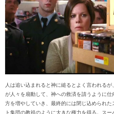
て
一
日
を
ハ
ッ
ピ
ー
に
し
ち
ゃ
人は追い込まれると神に縋るとよく言われるが
お
が人々を扇動して、神への救済を請うように仕
う。
方を増やしていき、最終的には閉じ込められた
ト集団の教祖のように大きな権力を得る。スー