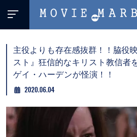
MOVIE
MARBIE
業
界
主役よりも存在感抜群！！脇役
初、
映
スト』狂信的なキリスト教信者
画
ゲイ・ハーデンが怪演！！
バ
イ
2020.06.04
ラ
ル
メ
デ
ィ