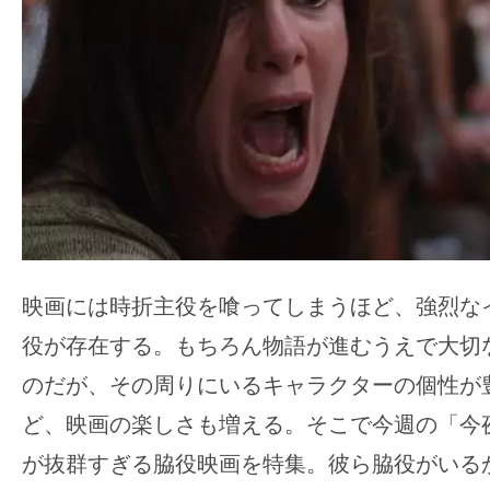
ア
登
場！
MOVIE
MARBIE（ム
ー
ビ
ー
マ
ー
映画には時折主役を喰ってしまうほど、強烈な
ビ
役が存在する。もちろん物語が進むうえで大切
ー）
のだが、その周りにいるキャラクターの個性が
は
世
ど、映画の楽しさも増える。そこで今週の「今
界
が抜群すぎる脇役映画を特集。彼ら脇役がいる
中