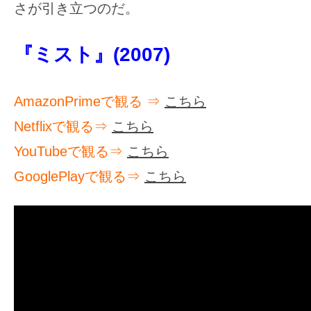
さが引き立つのだ。
の
映
『ミスト』(2007)
画
の
ネ
AmazonPrimeで観る ⇒
こちら
タ
Netflixで観る⇒
こちら
が
YouTubeで観る⇒
こちら
満
GooglePlayで観る⇒
こちら
載
な
メ
デ
ィ
ア
で