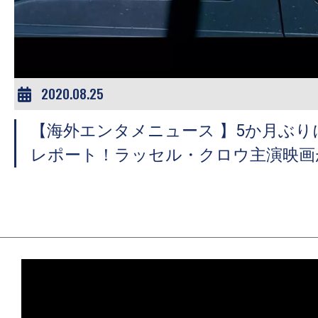
ア
登
場！
MOVIE
MARBIE（ム
2020.08.25
ー
【海外エンタメニュース 】5か月ぶりに全米B
ビ
ー
レポート！ラッセル・クロウ主演映画
マ
ー
ビ
ー）
は
世
界
中