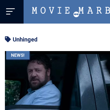
MOVIE
MARBIE
業
界
Unhinged
初、
映
画
NEWS!
バ
イ
ラ
ル
メ
デ
ィ