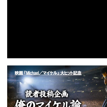
の
映
画
の
ネ
タ
が
満
載
な
メ
デ
ィ
ア
で