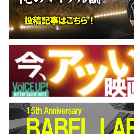
す。
映
画
の
ネ
タ
を
み
ん
な
で
シ
ェ
ア
し