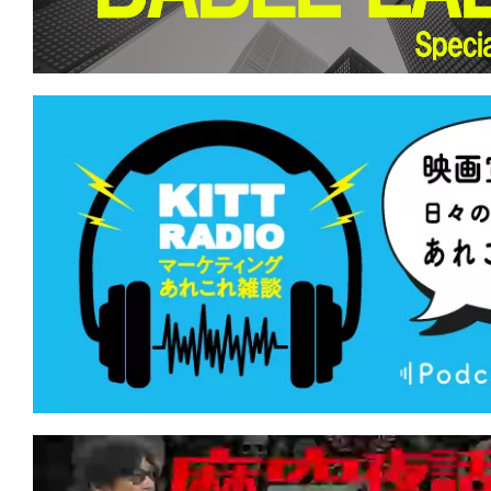
て
一
日
を
ハ
ッ
ピ
ー
に
し
ち
ゃ
お
う。