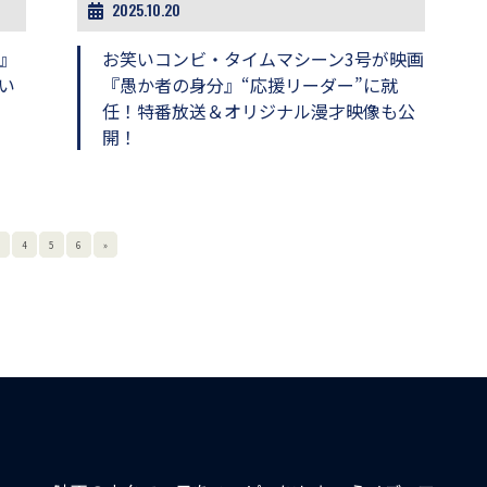
2025.10.20
』
お笑いコンビ・タイムマシーン3号が映画
い
『愚か者の身分』“応援リーダー”に就
任！特番放送＆オリジナル漫才映像も公
開！
4
5
6
»