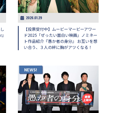
2026.01.29
越し
【投票受付中】ムービーマービーアワー
r』
ド2025「ぜったい面白い映画」ノミネー
ト作品紹介『愚か者の身分』 お互いを想
い合う、３人の絆に胸がアツくなる！
NEWS!