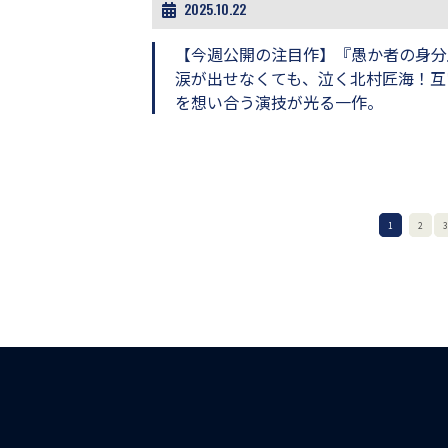
2025.10.22
【今週公開の注目作】『愚か者の身分
涙が出せなくても、泣く北村匠海！互
を想い合う演技が光る一作。
1
2
3