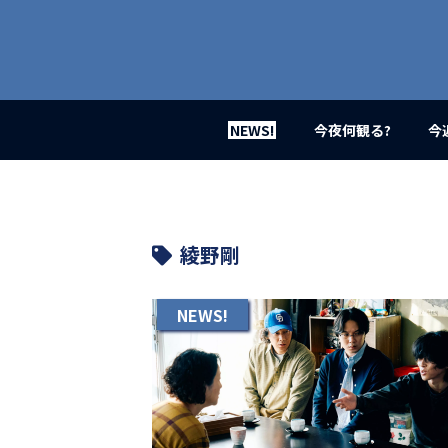
業
界
初、
映
画
バ
イ
NEWS!
今夜何観る?
今
ラ
ル
メ
デ
ィ
ア
綾野剛
登
場！
MOVIE
NEWS!
MARBIE（ム
ー
ビ
ー
マ
ー