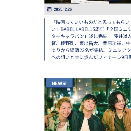
画
2025.12.26
の
ネ
「映画っていいものだと思ってもらい
タ
を
い」――BABEL LABEL15周年「全国ミニ
み
ターキャラバン」遂に完結！ 藤井道
ん
督、綾野剛、東出昌大、豊原功補、中
な
ゆりから総勢22名が集結。ミニシア
で
への想いと共に歩んだフィナーレ9日
シ
ェ
ア
し
て
NEWS!
一
日
を
ハ
ッ
ピ
ー
に