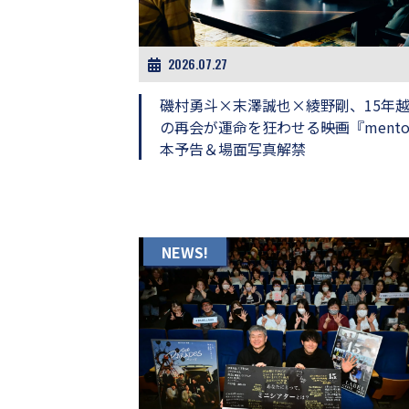
ビ
ー）
は
世
2026.07.27
界
中
磯村勇斗×末澤誠也×綾野剛、15年
の
の再会が運命を狂わせる――映画『mento
映
本予告＆場面写真解禁
画
の
ネ
タ
が
満
NEWS!
載
な
メ
デ
ィ
ア
で
す。
映