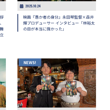
2025.10.24
拶
映画『愚か者の身分』永田琴監督×森井
、
輝プロデューサー インタビュー「林裕太
舞
の目が本当に強かった」
立
NEWS!