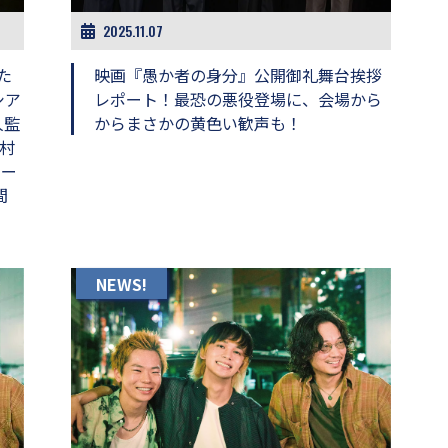
2025.11.07
た
映画『愚か者の身分』公開御礼舞台挨拶
シア
レポート！最恐の悪役登場に、会場から
人監
からまさかの黄色い歓声も！
村
ター
間
NEWS!