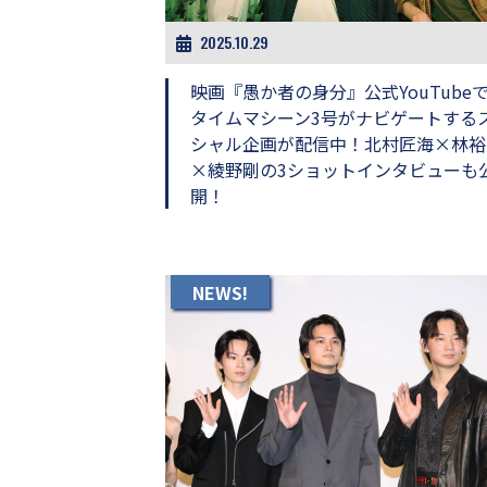
し
ち
2025.10.29
ゃ
お
映画『愚か者の身分』公式YouTube
う。
タイムマシーン3号がナビゲートする
シャル企画が配信中！北村匠海×林裕
×綾野剛の3ショットインタビューも
開！
NEWS!