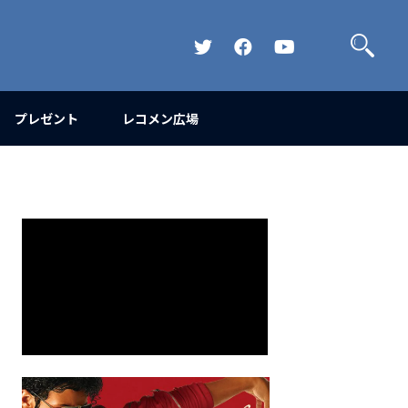
検
索
Official
Official
Official
Twitter
FaceBook
YouTube
Channel
プレゼント
レコメン広場