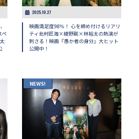
2025.10.27
で、
映画満足度98％！ 心を締め付けるリアリ
スペ
ティ――北村匠海×綾野剛×林裕太の熱演が
太
刺さる！映画『愚か者の身分』大ヒット
公
公開中！
NEWS!