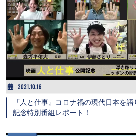
す。
映
画
の
ネ
タ
を
み
ん
な
2021.10.16
で
シ
『人と仕事』コロナ禍の現代日本を語
ェ
記念特別番組レポート！
ア
し