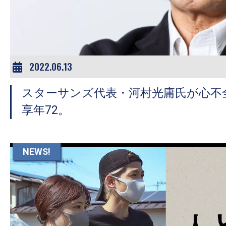
ア
登
場！
MOVIE
MARBIE（ム
2022.06.13
ー
スターサンズ代表・河村光庸氏が心不
ビ
ー
享年72。
マ
ー
ビ
NEWS!
ー）
は
世
界
中