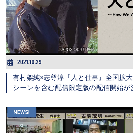
の
映
画
の
ネ
タ
が
2021.10.29
満
載
有村架純×志尊淳『人と仕事』全国拡
な
シーンを含む配信限定版の配信開始が
メ
デ
ィ
NEWS!
ア
で