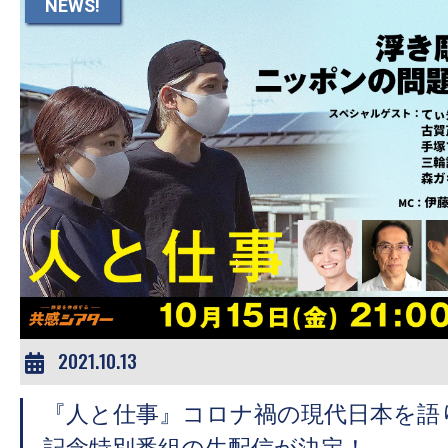
て
NEWS!
一
日
を
ハ
ッ
ピ
ー
に
し
ち
ゃ
お
2021.10.13
う。
『人と仕事』コロナ禍の現代日本を語