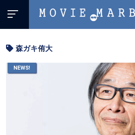
MOVIE
MARBIE
業
界
森ガキ侑大
初、
映
画
NEWS!
バ
イ
ラ
ル
メ
デ
ィ